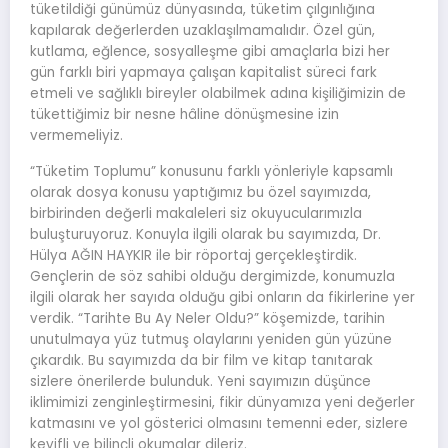
tüketildiği günümüz dünyasında, tüketim çılgınlığına
kapılarak değerlerden uzaklaşılmamalıdır. Özel gün,
kutlama, eğlence, sosyalleşme gibi amaçlarla bizi her
gün farklı biri yapmaya çalışan kapitalist süreci fark
etmeli ve sağlıklı bireyler olabilmek adına kişiliğimizin de
tükettiğimiz bir nesne hâline dönüşmesine izin
vermemeliyiz.
“Tüketim Toplumu” konusunu farklı yönleriyle kapsamlı
olarak dosya konusu yaptığımız bu özel sayımızda,
birbirinden değerli makaleleri siz okuyucularımızla
buluşturuyoruz. Konuyla ilgili olarak bu sayımızda, Dr.
Hülya AĞIN HAYKIR ile bir röportaj gerçekleştirdik.
Gençlerin de söz sahibi olduğu dergimizde, konumuzla
ilgili olarak her sayıda olduğu gibi onların da fikirlerine yer
verdik. “Tarihte Bu Ay Neler Oldu?” köşemizde, tarihin
unutulmaya yüz tutmuş olaylarını yeniden gün yüzüne
çıkardık. Bu sayımızda da bir film ve kitap tanıtarak
sizlere önerilerde bulunduk. Yeni sayımızın düşünce
iklimimizi zenginleştirmesini, fikir dünyamıza yeni değerler
katmasını ve yol gösterici olmasını temenni eder, sizlere
keyifli ve bilinçli okumalar dileriz.