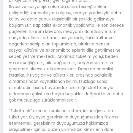
bir ayrıcalık ve prestij getirdiğine inandı.
Siyasi ve sosyolojik anlamda ulus ötesi eğilimlerin
geliştirdiği küreselleşme olgusu, medya yardımıyla daha
kolay ve daha çabuk ulaşılabilir bir şekilde gelişmeye
başlamıştır. Kapitalist ekonomik yapılanma ile son derece
güçlenen tüketim kavramı, medyanın da etkisiyle tüm
dünyada etkisini artırmasının yanında, farklı kültür ve
değerlere sahip olan toplumlarda, birbirine benzer
sosyal, kültürel ve ekonomik taleplerin dile getirilmesine
sebebiyet vermektedir. Anlamsız tüketim yarışı; beden
ve akıl sağlığımızı, aile bağlarımızı, boş zamanımızı ve
çevremizi olumsuz etkilemektedir. Daha da önemlisi
insanlar, ihtiyaçları ve tükettikleri arasında paralellik
olmamasından kaynaklanan bir mutsuzluğa sahip
olmaktadır. İnsan, hayatındaki eksikliği tükettikleriyle
gidermeye çalıştıkça başka boşluklar doğmakta ve daha
çok mutsuzluğa sürüklenmektedir.
“Tüketmek” üzerine kurulu bu sistem, insanlığımızı da
tüketiyor. Öyleyse gereksinim duyduğumuzdan fazlasını
istememek, gereksinim duyduğumuza hakkımızca
ulaşabilmek için bu düzen yıkılmalıdır. Kimliklerin dahi