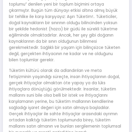
toplumu” denilen yeni bir toplum biçimini ortaya
çıkarmıştır. Bugün tüm dünyayı etkisi altına almış büyük
bir tehlike ile karşı karşıyayız: Aşırı Tüketim!.. Tüketiciler,
doğal kaynakların bir sınırının olduğu bilincinden yoksun
bir şekilde hedonist (hazcı) bir güdü ile sürekli tüketme
eğiliminde olmaktadırlar. Ancak, her şey gibi doğanın
kaynaklarının da bir sınırı olduğunun bilinmesi
gerekmektedir. Sağlıklı bir yaşam için bilinçsizce tüketen
değil, gerçekten ihtiyacının ne kadar ve ne olduğunu
bilen toplumlar gerekir.
Tüketim kültürü olarak da adlandırılan ve meta
fetişizminin yaşandığı süreçte, insan ihtiyaçlarının doğal,
gerçek ihtiyaçlar olmaktan öte yapay ya da lüks
ihtiyaçlara dönüştüğü görülmektedir. İnsanlar, tüketim
mallarını suni bile olsa belli bir istek ve ihtiyaçlarını
karşılamanın yerine, bu tüketim mallarının kendilerine
sağladığı işaret değeri için satın almaya başladılar.
Gerçek ihtiyaçlar ile sahte ihtiyaçlar arasındaki ayrımın
ortadan kalktığı tüketim toplumunda birey, tüketim
mallarını satın almanın ve bunları sergilemenin toplumsal