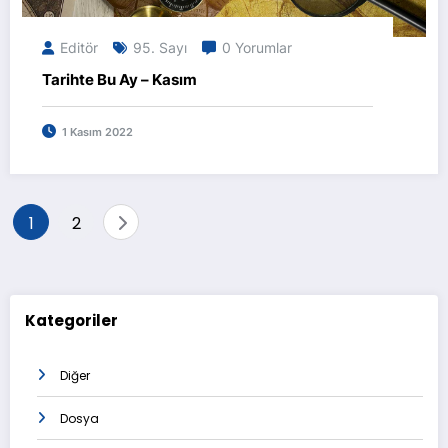
Editör
95. Sayı
0 Yorumlar
Tarihte Bu Ay – Kasım
1 Kasım 2022
Yazı
1
2
sayfalaması
Kategoriler
Diğer
Dosya