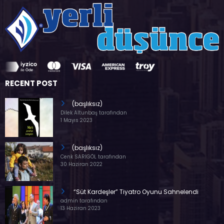
RECENT POST
(başlıksız)
Dilek Altunbaş tarafından
1 Mayıs 2023
(başlıksız)
Cenk SARIGÖL tarafından
30 Haziran 2022
“Süt Kardeşler” Tiyatro Oyunu Sahnelendi
admin tarafından
13 Haziran 2023