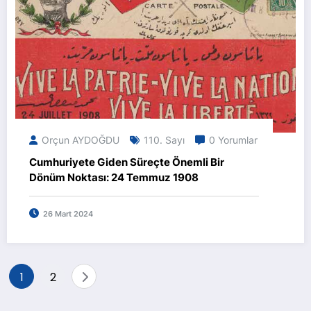
Orçun AYDOĞDU
110. Sayı
0 Yorumlar
Cumhuriyete Giden Süreçte Önemli Bir
Dönüm Noktası: 24 Temmuz 1908
26 Mart 2024
Yazı
1
2
sayfalaması