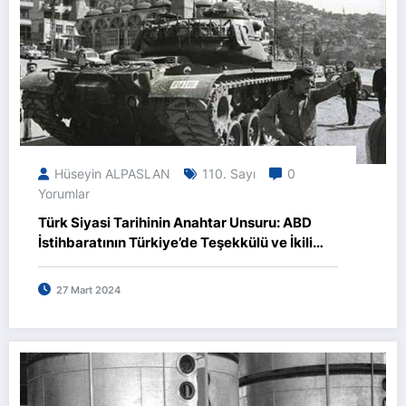
Hüseyin ALPASLAN
110. Sayı
0
Yorumlar
Türk Siyasi Tarihinin Anahtar Unsuru: ABD
İstihbaratının Türkiye’de Teşekkülü ve İkili
Antlaşmalar
27 Mart 2024