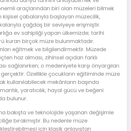
yanında dünya tarihini anlayabilmek ve
 önemli araçlarından biri olan müzeleri bilmek
kişisel çabalarıyla başlayan müzecilik,
alarıyla çağdaş bir seviyeye erişmiştir.
varlığa ev sahipliği yapan ülkemizde; tarihi
rü kuran birçok müze bulunmaktadır.
nları eğitmek ve bilgilendirmektir. Müzede
ten haz alması, zihinsel açıdan farklı
ası sağlanırken; o medeniyete karşı önyargıları
gerçektir. Özellikle çocukların eğitiminde müze
arak kullanılabilecek mekânların başında
mantık, yaratıcılık, hayal gücü ve beğeni
a bulunur.
ına bakışta ve teknolojide yaşanan değişimle
iliğe bırakmıştır. Bu nedenle müze
leştirebilmesi için klasik anlayıştan