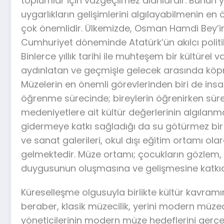
toplumlar için vazgeçilmez alanlardır. Bunun 
uygarlıkların gelişimlerini algılayabilmenin en
çok önemlidir. Ülkemizde, Osman Hamdi Bey’in 
Cumhuriyet döneminde Atatürk’ün akılcı politik
Binlerce yıllık tarihi ile muhteşem bir kültürel 
aydınlatan ve geçmişle gelecek arasında köp
Müzelerin en önemli görevlerinden biri de insa
öğrenme sürecinde; bireylerin öğrenirken süreç
medeniyetlere ait kültür değerlerinin algılanm
gidermeye katkı sağladığı da su götürmez bir 
ve sanat galerileri, okul dışı eğitim ortamı ol
gelmektedir. Müze ortamı; çocukların gözlem, 
duygusunun oluşmasına ve gelişmesine katkıd
Küreselleşme olgusuyla birlikte kültür kavram
beraber, klasik müzecilik, yerini modern müzec
yöneticilerinin modern müze hedeflerini gerçek