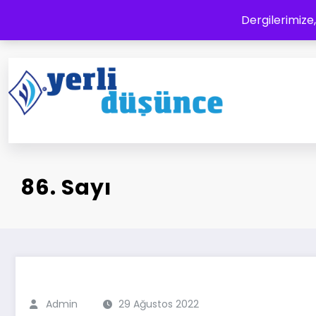
İçeriğe
Dergilerimize,
atla
Yerli Düşünce Dergisi
Bir Medeniyet Tasavvurudur
86. Sayı
Admin
29 Ağustos 2022