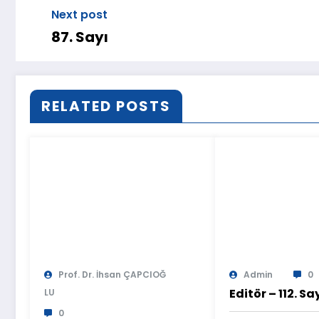
Next post
87. Sayı
RELATED POSTS
Prof. Dr. İhsan ÇAPCIOĞ
Admin
0
Editör – 112. Sa
LU
0