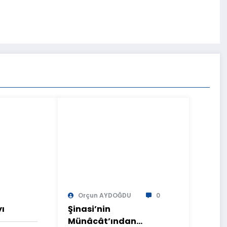
Orçun AYDOĞDU
0
yı
Şinasi’nin
Münâcât’ından