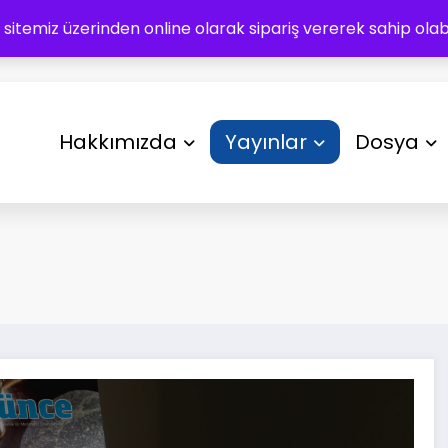
 sitemiz üzerinden online olarak sipariş vererek sahip olabil
Hakkımızda
Yayınlar
Dosya