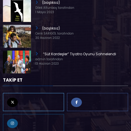
(başlıksız)
Dilek Altunbaş tarafından
1 Mayıs 2023
(başlıksız)
Cenk SARIGÖL tarafından
30 Haziran 2022
“Süt Kardeşler” Tiyatro Oyunu Sahnelendi
admin tarafından
13 Haziran 2023
TAKİP ET