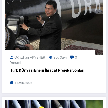
Oğuzhan AKYENER
95. Sayı
0
Yorumlar
Türk DÜnyası Enerji İhracat Projeksiyonları
1 Kasım 2022