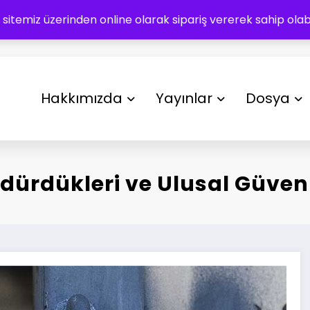
 sitemiz üzerinden online olarak sipariş vererek sahip olabil
Hakkımızda
Yayınlar
Dosya
rdükleri ve Ulusal Güvenli