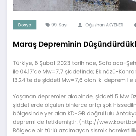
Dosya
99. Sayı
Oğuzhan AKYENER
Maraş Depreminin Düşündürdükler
Türkiye, 6 Şubat 2023 tarihinde, Sofalaca-Şe
ile 04.17’de Mw=7,7 şiddetinde; Ekinözü-Kahr
13.24’te de şiddeti Mw=7,6 olan iki deprem ile 
Yaşanan depremler akabinde, şiddeti 5 Mw üze
şiddetlerde ölçülen binlerce artçı şok hissedilm
bölgesinde yer alan KD-GB doğrultulu Antakya
depremi de tetiklemiştir. (http://www.koeri.bo
Bölgede bir türlü azalmayan sismik hareketlil