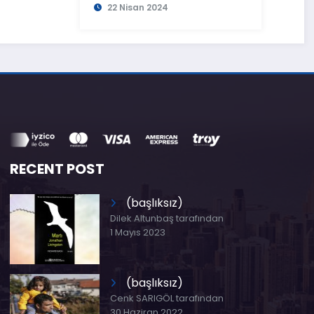
22 Nisan 2024
RECENT POST
(başlıksız)
Dilek Altunbaş tarafından
1 Mayıs 2023
(başlıksız)
Cenk SARIGÖL tarafından
30 Haziran 2022