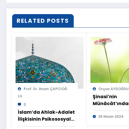
RELATED POSTS
Prof. Dr. İhsan ÇAPCIOĞ
Orçun AYDOĞDU
Şinasi’nin
LU
Münâcât’ında
0
Hareketle Kült
İslam’da Ahlak-Adalet
Çatışması
29 Nisan 2024
İlişkisinin Psikososyal
İz Düşümleri