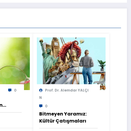
0
Prof. Dr. Alemdar YALÇI
N
n
0
ür
Bitmeyen Yaramız:
Kültür Çatışmaları