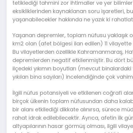
tetiklediği tahmini zor ihtimaller ve yer biliml
eksikliklerinden kaynaklanan soru işaretleri,
yaşanabilecekler hakkında ne yazık ki rahatlat
Yaşanan depremler, toplam nüfusu yaklaşık ol
km2 olan (afet bölgesi ilan edilen) 11 vilayet
Bu vilayetlerden özellikle Kahramanmaraş, H
depremlerden negatif etkilenmiştir. Bu dört bü
ilçedeki yıkımın boyutları (mevcut binalardaki y
yıkılan bina sayıları) incelendiğinde çok vahi
İlgili nüfus potansiyeli ve etkilenen coğrafi a
birçok ülkenin toplam nüfusundan daha kalab
bir alanı etkilediği dikkate alınırsa, sürece
rahat idrak edilebilecektir. Ayrıca, afetin ilk 
altyapılarının hasar görmüş olması, ilgili vila