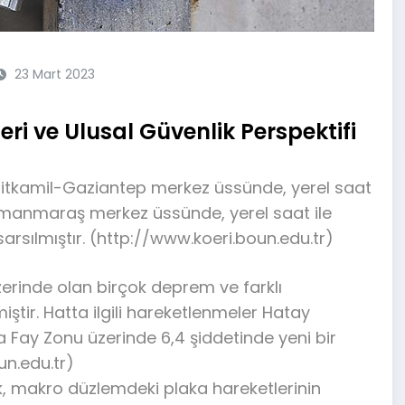
23 Mart 2023
i ve Ulusal Güvenlik Perspektifi
hitkamil-Gaziantep merkez üssünde, yerel saat
amanmaraş merkez üssünde, yerel saat ile
sarsılmıştır. (http://www.koeri.boun.edu.tr)
rinde olan birçok deprem ve farklı
iştir. Hatta ilgili hareketlenmeler Hatay
 Fay Zonu üzerinde 6,4 şiddetinde yeni bir
un.edu.tr)
ik, makro düzlemdeki plaka hareketlerinin