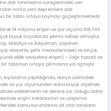
erine dair tanımlama süreçlerindeki veri
 bundan sonra yeni depremlere dair
ıcı bir tablo ortaya koymayı güçleştirmektedir.
arak 14 milyona erişen ve yüz ölçümü 108,745
te çok büyük boyutlarda yıkıma sebep olmuştur.
atay, Malatya ve Adıyaman, yaşanan
yük vilayette, şehir merkezlerindeki ve birçok
üzde ellilik seviyelere erişen) – (ağır hasarlı ve
m bir tablonun ortaya çıkmasına yol açmıştır.
lan, kıyaslama yapıldığında, dünya üzerindeki
alık ve yüz ölçümünden daha büyük ölçekteki
 müdahale edebilmenin ne derece zor olduğu daha
günlerinde erişim imkânlarının ve ulaştırma
yetlerdeki kamu kurumlarına ait olan binaların