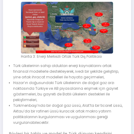
Harita 3: Enerji Merkezli Ortak Türk Dış Politikası
Türk ülkelerinin sahip oldukları enerji kaynaklarını ortak
finansal modellerle destekleyerek, ivedi bir şekilde geliştirip,
yine ortak ihracat modelleri ile hayata geçirmeleri,
Hazar’ın doğusundaki Türk ülkelerinin de doğal gaz arzı
noktasında Türkiye ve AB piyasalarına erişmek için gayret
göstermeleri, bu gayreti de Batılı ülkelerin destekleri ile
pekiştirmeleri,
Türkmenbaşı’nda bir doğal gaz üssü, Alat’ta bir ticaret üssü,
Aktau’da bir rafineri üssü kuracak ortak makro yatırım
politikalarının kurgulanması ve uygulanması gereği
vurgulanabilecektir.
Böylesi bir tablo ve model ile Türk dünyası kendisini