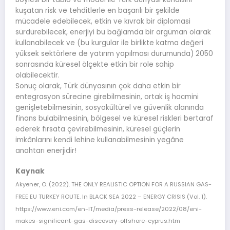
kuşatan risk ve tehditlerle en başarılı bir şekilde
mücadele edebilecek, etkin ve kıvrak bir diplomasi
sürdürebilecek, enerjiyi bu bağlamda bir argüman olarak
kullanabilecek ve (bu kurgular ile birlikte katma değeri
yüksek sektörlere de yatırım yapılması durumunda) 2050
sonrasında küresel ölçekte etkin bir role sahip
olabilecektir.
Sonuç olarak, Türk dünyasının çok daha etkin bir
entegrasyon sürecine girebilmesinin, ortak iş hacmini
genişletebilmesinin, sosyokültürel ve güvenlik alanında
finans bulabilmesinin, bölgesel ve küresel riskleri bertaraf
ederek fırsata çevirebilmesinin, küresel güçlerin
imkânlarını kendi lehine kullanabilmesinin yegâne
anahtarı enerjidir!
Kaynak
Akyener, O. (2022). THE ONLY REALISTIC OPTION FOR A RUSSIAN GAS-
FREE EU TURKEY ROUTE. In BLACK SEA 2022 – ENERGY CRISIS (Vol. 1).
https://www.eni.com/en-IT/media/press-release/2022/08/eni-
makes-significant-gas-discovery-offshore-cyprus.htm