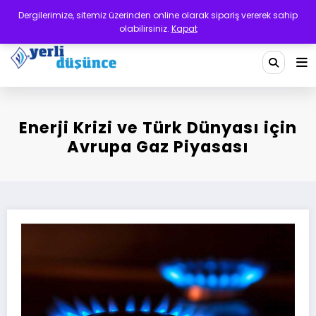
İçeriğe
Dergilerimize, sitemiz üzerinden online olarak sipariş vererek sahip
atla
olabilirsiniz.
Kapat
Yerli Düşünce Dergisi
Bir Medeniyet Tasavvurudur
Enerji Krizi ve Türk Dünyası için
Avrupa Gaz Piyasası