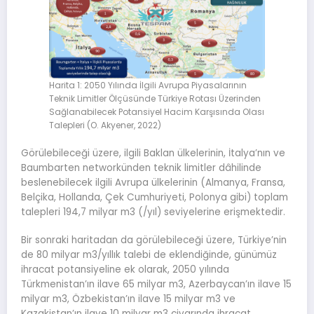
Harita 1: 2050 Yılında İlgili Avrupa Piyasalarının
Teknik Limitler Ölçüsünde Türkiye Rotası Üzerinden
Sağlanabilecek Potansiyel Hacim Karşısında Olası
Talepleri (O. Akyener, 2022)
Görülebileceği üzere, ilgili Baklan ülkelerinin, İtalya’nın ve
Baumbarten networkünden teknik limitler dâhilinde
beslenebilecek ilgili Avrupa ülkelerinin (Almanya, Fransa,
Belçika, Hollanda, Çek Cumhuriyeti, Polonya gibi) toplam
talepleri 194,7 milyar m3 (/yıl) seviyelerine erişmektedir.
Bir sonraki haritadan da görülebileceği üzere, Türkiye’nin
de 80 milyar m3/yıllık talebi de eklendiğinde, günümüz
ihracat potansiyeline ek olarak, 2050 yılında
Türkmenistan’ın ilave 65 milyar m3, Azerbaycan’ın ilave 15
milyar m3, Özbekistan’ın ilave 15 milyar m3 ve
Kazakistan’ın ilave 10 milyar m3 civarında ihracat