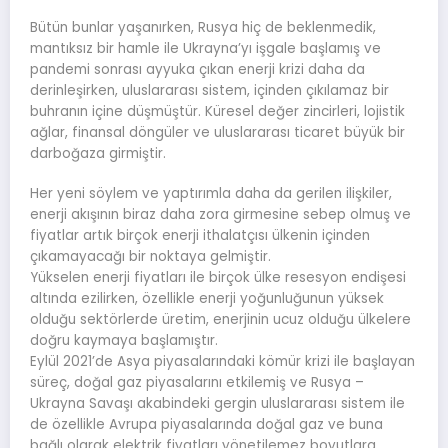
Bütün bunlar yaşanırken, Rusya hiç de beklenmedik,
mantıksız bir hamle ile Ukrayna’yı işgale başlamış ve
pandemi sonrası ayyuka çıkan enerji krizi daha da
derinleşirken, uluslararası sistem, içinden çıkılamaz bir
buhranın içine düşmüştür. Küresel değer zincirleri, lojistik
ağlar, finansal döngüler ve uluslararası ticaret büyük bir
darboğaza girmiştir.
Her yeni söylem ve yaptırımla daha da gerilen ilişkiler,
enerji akışının biraz daha zora girmesine sebep olmuş ve
fiyatlar artık birçok enerji ithalatçısı ülkenin içinden
çıkamayacağı bir noktaya gelmiştir.
Yükselen enerji fiyatları ile birçok ülke resesyon endişesi
altında ezilirken, özellikle enerji yoğunluğunun yüksek
olduğu sektörlerde üretim, enerjinin ucuz olduğu ülkelere
doğru kaymaya başlamıştır.
Eylül 2021’de Asya piyasalarındaki kömür krizi ile başlayan
süreç, doğal gaz piyasalarını etkilemiş ve Rusya –
Ukrayna Savaşı akabindeki gergin uluslararası sistem ile
de özellikle Avrupa piyasalarında doğal gaz ve buna
bağlı olarak elektrik fiyatları yönetilemez boyutlara