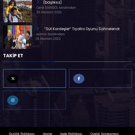
(başlıksız)
Cenk SARIGÖL tarafından
30 Haziran 2022
“Süt Kardeşler” Tiyatro Oyunu Sahnelendi
admin tarafından
13 Haziran 2023
TAKİP ET
Gizlilik Politikası
Home
İade Politikası
Üyelik Sözleşmesi