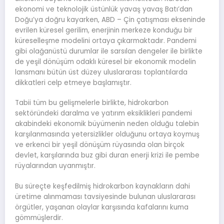
ekonomi ve teknolojik üstünlük yavaş yavaş Batı’dan
Doğu’ya doğru kayarken, ABD – Çin çatışması ekseninde
evrilen küresel gerilim, enerjinin merkeze konduğu bir
küreselleşme modelini ortaya çıkarmaktadır. Pandemi
gibi olağanüstü durumlar ile sarsılan dengeler ile birlikte
de yeşil dönüşüm odaklı küresel bir ekonomik modelin
lansmanı bütün üst düzey uluslararası toplantılarda
dikkatleri celp etmeye başlamıştır.
Tabii tüm bu gelişmelerle birlikte, hidrokarbon
sektöründeki daralma ve yatırım eksiklikleri pandemi
akabindeki ekonomik büyümenin neden olduğu talebin
karşılanmasında yetersizlikler olduğunu ortaya koymuş
ve erkenci bir yeşil dönüşüm rüyasında olan birçok
devlet, karşılarında buz gibi duran enerji krizi ile pembe
rüyalarından uyanmıştır.
Bu süreçte keşfedilmiş hidrokarbon kaynakların dahi
üretime alınmaması tavsiyesinde bulunan uluslararası
örgütler, yaşanan olaylar karşısında kafalarını kuma
gömmüşlerdir.