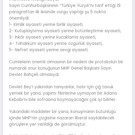
Sayın Cumhurbaşkanının “Türkiye Yüzyılı”nı tarif ettiği 19
paragraftan ilk ikisinde vurgu yaptığı şu 5 nokta
önemliydi:
1- Kimlik siyaseti yerine birlik siyaseti,
2- Kutuplaştırma siyaseti yerine bütünleştirme siyaseti,
3- İnkâr siyaseti yerine kucaklama siyaseti,
4- Tahakküm siyaseti yerine özgürlük siyaseti,
5- Nefret siyaseti yerine sevgi siyaseti.
Cümlelerin önemli olmasının bir nedeni de protokolün bir
numaralı onur konuğunun MHP Genel Başkanı Sayın
Devlet Bahçeli olmasıydı.
Devlet Bey’i yakından tanıyanlar, hatır için çiğ tavuk
yemek bir yana, yapımı fikirlerine uymayan bir Adana
Kebabı’nı bile sofrasına koymayacağını çok iyi bilirler.
Yukarıdaki maddeler bir yana, konuşmanın bütünlüğü
içinde MHP’nin çizgisine nazaran liberal sayılabilecek
görüşlere yer verildiği de görülmüştür.