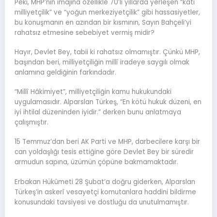
Peki, MHP’nin imajına özellikle 70’li yıllarda yerleşen “katı
milliyetçilik” ve “yoğun merkeziyetçilik” gibi hassasiyetler,
bu konuşmanın en azından bir kısmının, Sayın Bahçeli’yi
rahatsız etmesine sebebiyet vermiş midir?
Hayır, Devlet Bey, tabii ki rahatsız olmamıştır. Çünkü MHP,
başından beri, milliyetçiliğin millî iradeye saygılı olmak
anlamına geldiğinin farkındadır.
“Millî Hâkimiyet”, milliyetçiliğin kamu hukukundaki
uygulamasıdır. Alparslan Türkeş, “En kötü hukuk düzeni, en
iyi ihtilal düzeninden iyidir.” derken bunu anlatmaya
çalışmıştır.
15 Temmuz’dan beri AK Parti ve MHP, darbecilere karşı bir
can yoldaşlığı tesis ettiğine göre Devlet Bey bir süredir
armudun sapına, üzümün çöpüne bakmamaktadır.
Erbakan Hükûmeti 28 Şubat’a doğru giderken, Alparslan
Türkeş’in askerî vesayetçi komutanlara haddini bildirme
konusundaki tavsiyesi ve dostluğu da unutulmamıştır.