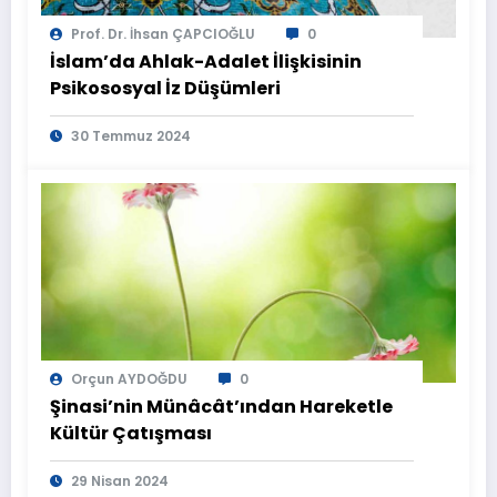
Prof. Dr. İhsan ÇAPCIOĞLU
0
İslam’da Ahlak-Adalet İlişkisinin
Psikososyal İz Düşümleri
30 Temmuz 2024
Orçun AYDOĞDU
0
Şinasi’nin Münâcât’ından Hareketle
Kültür Çatışması
29 Nisan 2024