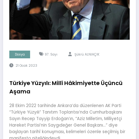
Dosya
97. Sayı
Şükrü ALNIAÇIK
21 Ocak 2023
Türkiye Yüzyılı: Millî Hâkimiyette Üçüncü
Aşama
28 Ekim 2022 tarihinde Ankara’da düzenlenen AK Parti
“Türkiye Yüzyılı” Tanıtım Toplantısı’nda Cumhurbaşkanı
Sayın Recep Tayyip Erdoğan’ın, “Aziz Milletim, Milliyetçi
Hareket Partisi’nin Saygıdeğer Genel Başkanı…” diye
başlayan tarihî konuşması, kelimeleri özenle seçilmiş bir
manifesto niteliğindeydi.