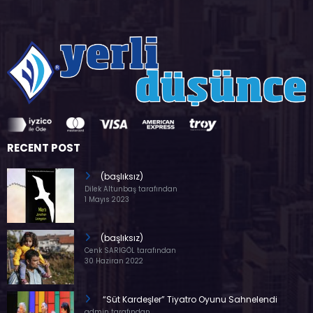
RECENT POST
(başlıksız)
Dilek Altunbaş tarafından
1 Mayıs 2023
(başlıksız)
Cenk SARIGÖL tarafından
30 Haziran 2022
“Süt Kardeşler” Tiyatro Oyunu Sahnelendi
admin tarafından