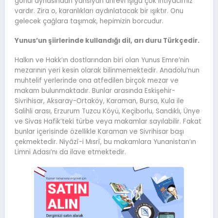
gönül aynasından yansıyan uhrevi ışığa çok ihtiyacımız
vardır. Zira o, karanlıkları aydınlatacak bir ışıktır. Onu
gelecek çağlara taşımak, hepimizin borcudur.
Yunus’un şiirlerinde kullandığı dil, arı duru Türkçedir.
Halkın ve Hakk’ın dostlarından biri olan Yunus Emre’nin
mezarının yeri kesin olarak bilinmemektedir. Anadolu’nun
muhtelif yerlerinde ona atfedilen birçok mezar ve
makam bulunmaktadır. Bunlar arasında Eskişehir-
Sivrihisar, Aksaray-Ortaköy, Karaman, Bursa, Kula ile
Salihli arası, Erzurum Tuzcu Köyü, Keçiborlu, Sandıklı, Ünye
ve Sivas Hafik’teki türbe veya makamlar sayılabilir. Fakat
bunlar içerisinde özellikle Karaman ve Sivrihisar başı
çekmektedir. Niyâzî-i Mısrî, bu makamlara Yunanistan’ın
Limni Adası’nı da ilave etmektedir.