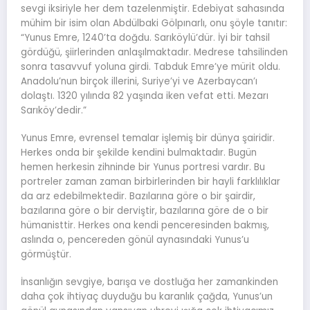
sevgi iksiriyle her dem tazelenmiştir. Edebiyat sahasında
mühim bir isim olan Abdülbaki Gölpınarlı, onu şöyle tanıtır:
“Yunus Emre, 1240’ta doğdu. Sarıköylü’dür. İyi bir tahsil
gördüğü, şiirlerinden anlaşılmaktadır. Medrese tahsilinden
sonra tasavvuf yoluna girdi. Tabduk Emre’ye mürit oldu.
Anadolu’nun birçok illerini, Suriye’yi ve Azerbaycan’ı
dolaştı. 1320 yılında 82 yaşında iken vefat etti. Mezarı
Sarıköy’dedir.”
Yunus Emre, evrensel temalar işlemiş bir dünya şairidir.
Herkes onda bir şekilde kendini bulmaktadır. Bugün
hemen herkesin zihninde bir Yunus portresi vardır. Bu
portreler zaman zaman birbirlerinden bir hayli farklılıklar
da arz edebilmektedir. Bazılarına göre o bir şairdir,
bazılarına göre o bir derviştir, bazılarına göre de o bir
hümanisttir. Herkes ona kendi penceresinden bakmış,
aslında o, pencereden gönül aynasındaki Yunus’u
görmüştür.
İnsanlığın sevgiye, barışa ve dostluğa her zamankinden
daha çok ihtiyaç duyduğu bu karanlık çağda, Yunus’un