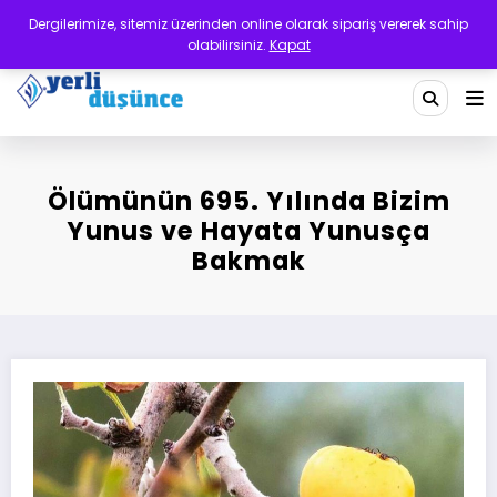
İçeriğe
Dergilerimize, sitemiz üzerinden online olarak sipariş vererek sahip
atla
olabilirsiniz.
Kapat
Yerli Düşünce Dergisi
Bir Medeniyet Tasavvurudur
Ölümünün 695. Yılında Bizim
Yunus ve Hayata Yunusça
Bakmak