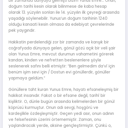
bir zamanda dünyaya gelmişti bizim Yunus Emre… Onun,
doğum tarihi kesin olarak bilinmese de kaba hesap
olarak 13. yüzyılın sonları ile 14. yüzyılın ilk çeyreği arasında
yaşadığı söylenebilir. Yunus’un doğum tarihinin 1240
olduğu kanaati kesin olmasa da edebiyat çevrelerinde
pek yaygındır.
Hakikatin perdelendiği zor bir zamanda ve karışık bir
coğrafyada dünyaya gelen, gönül gözü açık bir veli şair
olan Yunus Emre, mevcut durumun vahametini görerek
kandan, kinden ve nefretten beslenenlere şöyle
seslenerek safını belli etmiştir: “Ben gelmedim da’vî için
benüm işim sevi için / Dostun evi gönüllerdir, gönüller
yapmaya geldüm.”
Gönüllere taht kuran Yunus Emre, hayatı efsaneleşmiş bir
hakikat insanıdır. Fakat o bir efsane değil, tarihî bir
kişiliktir. O, dünle bugün arasında kelimelerden bir gönül
köprüsü kurmuştur. Onun adı sevgi, hoşgörü ve
kardeşlikle özdeşleşmiştir. Geçen yedi asır, onun adının
ve felsefesinin üzerini örtememiştir. Zaman, onu
yaşlandıracak yerde, aksine gençleştirmiştir. Çünkü o,