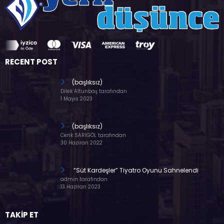
RECENT POST
(başlıksız)
Dilek Altunbaş tarafından
1 Mayıs 2023
(başlıksız)
Cenk SARIGÖL tarafından
30 Haziran 2022
“Süt Kardeşler” Tiyatro Oyunu Sahnelendi
admin tarafından
13 Haziran 2023
TAKİP ET