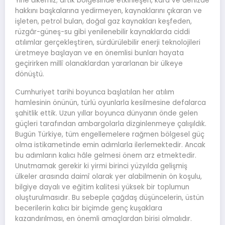
Yine ülkemiz; artık bölgesinde etkinleşen, kara ve denizde
hakkını başkalarına yedirmeyen, kaynaklarını çıkaran ve
işleten, petrol bulan, doğal gaz kaynakları keşfeden,
rüzgâr-güneş-su gibi yenilenebilir kaynaklarda ciddi
atılımlar gerçekleştiren, sürdürülebilir enerji teknolojileri
üretmeye başlayan ve en önemlisi bunları hayata
geçirirken millî olanaklardan yararlanan bir ülkeye
dönüştü.
Cumhuriyet tarihi boyunca başlatılan her atılım
hamlesinin önünün, türlü oyunlarla kesilmesine defalarca
şahitlik ettik. Uzun yıllar boyunca dünyanın önde gelen
güçleri tarafından ambargolarla dizginlenmeye çalışıldık.
Bugün Türkiye, tüm engellemelere rağmen bölgesel güç
olma istikametinde emin adımlarla ilerlemektedir. Ancak
bu adımların kalıcı hâle gelmesi önem arz etmektedir.
Unutmamak gerekir ki yirmi birinci yüzyılda gelişmiş
ülkeler arasında daimî olarak yer alabilmenin ön koşulu,
bilgiye dayalı ve eğitim kalitesi yüksek bir toplumun
oluşturulmasıdır. Bu sebeple çağdaş düşüncelerin, üstün
becerilerin kalıcı bir biçimde genç kuşaklara
kazandırılması, en önemli amaçlardan birisi olmalıdır.