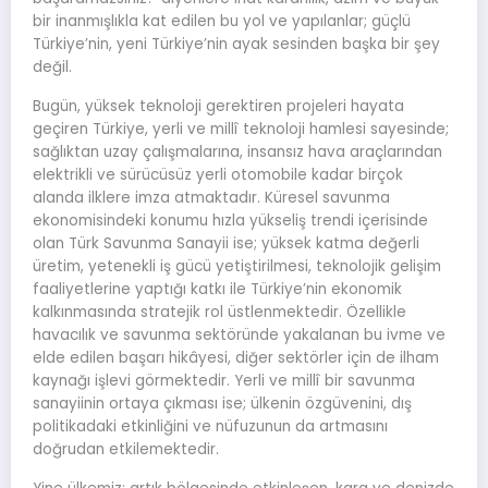
bir inanmışlıkla kat edilen bu yol ve yapılanlar; güçlü
Türkiye’nin, yeni Türkiye’nin ayak sesinden başka bir şey
değil.
Bugün, yüksek teknoloji gerektiren projeleri hayata
geçiren Türkiye, yerli ve millî teknoloji hamlesi sayesinde;
sağlıktan uzay çalışmalarına, insansız hava araçlarından
elektrikli ve sürücüsüz yerli otomobile kadar birçok
alanda ilklere imza atmaktadır. Küresel savunma
ekonomisindeki konumu hızla yükseliş trendi içerisinde
olan Türk Savunma Sanayii ise; yüksek katma değerli
üretim, yetenekli iş gücü yetiştirilmesi, teknolojik gelişim
faaliyetlerine yaptığı katkı ile Türkiye’nin ekonomik
kalkınmasında stratejik rol üstlenmektedir. Özellikle
havacılık ve savunma sektöründe yakalanan bu ivme ve
elde edilen başarı hikâyesi, diğer sektörler için de ilham
kaynağı işlevi görmektedir. Yerli ve millî bir savunma
sanayiinin ortaya çıkması ise; ülkenin özgüvenini, dış
politikadaki etkinliğini ve nüfuzunun da artmasını
doğrudan etkilemektedir.