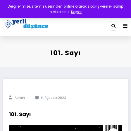
İçeriğe
Dergilerimize, sitemiz üzerinden online olarak sipariş vererek sahip
atla
olabilirsiniz.
Kapat
Yerli Düşünce Dergisi
Bir Medeniyet Tasavvurudur
101. Sayı
Admin
14 Ağustos 2023
101. Sayı