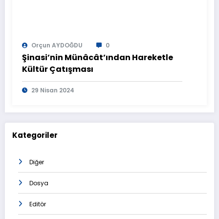
Orçun AYDOĞDU
0
Şinasi’nin Münâcât’ından Hareketle
Kültür Çatışması
29 Nisan 2024
Kategoriler
Diğer
Dosya
Editör