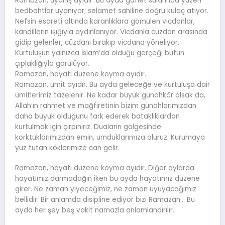
Ramazan, uyanış ayıdır. Bu ayda gaflet sularında yüzen
bedbahtlar uyanıyor; selamet sahiline doğru kulaç atıyor.
Nefsin esareti altında karanlıklara gömülen vicdanlar,
kandillerin ışığıyla aydınlanıyor. Vicdanla cüzdan arasında
gidip gelenler, cüzdanı bırakıp vicdana yöneliyor.
Kurtuluşun yalnızca İslam’da olduğu gerçeği bütün
çıplaklığıyla görülüyor.
Ramazan, hayatı düzene koyma ayıdır.
Ramazan, ümit ayıdır. Bu ayda geleceğe ve kurtuluşa dair
ümitlerimiz tazelenir. Ne kadar büyük günahkâr olsak da,
Allah’ın rahmet ve mağfiretinin bizim günahlarımızdan
daha büyük olduğunu fark ederek bataklıklardan
kurtulmak için çırpınırız. Duaların gölgesinde
korktuklarımızdan emin, umduklarımıza oluruz. Kurumaya
yüz tutan köklerimize can gelir.
Ramazan, hayatı düzene koyma ayıdır. Diğer aylarda
hayatımız darmadağın iken bu ayda hayatımız düzene
girer. Ne zaman yiyeceğimiz, ne zaman uyuyacağımız
bellidir. Bir anlamda disipline ediyor bizi Ramazan… Bu
ayda her şey beş vakit namazla anlamlandırılır.