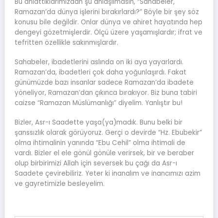
Bu anlattıklarımızdan şu anlaşılmasın, “Sahabeler,
Ramazan’da dünya işlerini bırakırlardı?” Böyle bir şey söz
konusu bile değildir. Onlar dünya ve ahiret hayatında hep
dengeyi gözetmişlerdir. Ölçü üzere yaşamışlardır; ifrat ve
tefritten özellikle sakınmışlardır.
Sahabeler, ibadetlerini aslında on iki aya yayarlardı.
Ramazan’da, ibadetleri çok daha yoğunlaşırdı. Fakat
günümüzde bazı insanlar sadece Ramazan’da ibadete
yöneliyor, Ramazan’dan çıkınca bırakıyor. Biz buna tabiri
caizse “Ramazan Müslümanlığı” diyelim. Yanlıştır bu!
Bizler, Asr-ı Saadette yaşa(ya)madık. Bunu belki bir
şanssızlık olarak görüyoruz. Gerçi o devirde “Hz. Ebubekir”
olma ihtimalinin yanında “Ebu Cehil” olma ihtimali de
vardı. Bizler el ele gönül gönüle verirsek, bir ve beraber
olup birbirimizi Allah için seversek bu çağı da Asr-ı
Saadete çevirebiliriz. Yeter ki inanalım ve inancımızı azim
ve gayretimizle besleyelim.