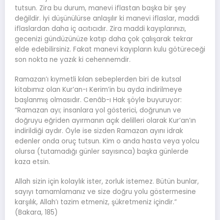
tutsun. Zira bu durum, manevi iflastan başka bir şey
değildir. İyi düşünülürse anlaşılır ki manevi iflaslar, maddi
iflaslardan daha iç acıtıcıdır. Zira maddi kayıplarınızı,
gecenizi gündüzünüze katıp daha çok çalışarak tekrar
elde edebilirsiniz. Fakat manevi kayıpların kulu götüreceği
son nokta ne yazık ki cehennemdir.
Ramazan’ı kıymetli kılan sebeplerden biri de kutsal
kitabımız olan Kur’an-ı Kerim’in bu ayda indirilmeye
başlanmış olmasıdır. Cenâb-ı Hak şöyle buyuruyor:
“Ramazan ayı; insanlara yol gösterici, doğrunun ve
doğruyu eğriden ayırmanın açık delilleri olarak Kur’an’ın
indirildiği aydır. Öyle ise sizden Ramazan ayını idrak
edenler onda oruç tutsun. Kim o anda hasta veya yolcu
olursa (tutamadığı günler sayısınca) başka günlerde
kaza etsin.
Allah sizin için kolaylık ister, zorluk istemez. Bütün bunlar,
sayıyı tamamlamanız ve size doğru yolu göstermesine
karşılık, Allah’ı tazim etmeniz, şükretmeniz içindir.”
(Bakara, 185)