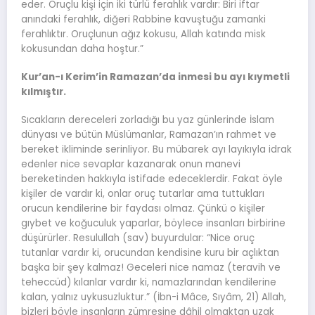
eder. Oruçlu kişi için iki türlü ferahlık vardır: Biri iftar
anındaki ferahlık, diğeri Rabbine kavuştuğu zamanki
ferahlıktır. Oruçlunun ağız kokusu, Allah katında misk
kokusundan daha hoştur.”
Kur’an-ı Kerim’in Ramazan’da inmesi bu ayı kıymetli
kılmıştır.
Sıcakların dereceleri zorladığı bu yaz günlerinde İslam
dünyası ve bütün Müslümanlar, Ramazan’ın rahmet ve
bereket ikliminde serinliyor. Bu mübarek ayı layıkıyla idrak
edenler nice sevaplar kazanarak onun manevi
bereketinden hakkıyla istifade edeceklerdir. Fakat öyle
kişiler de vardır ki, onlar oruç tutarlar ama tuttukları
orucun kendilerine bir faydası olmaz. Çünkü o kişiler
gıybet ve koğuculuk yaparlar, böylece insanları birbirine
düşürürler. Resulullah (sav) buyurdular: “Nice oruç
tutanlar vardır ki, orucundan kendisine kuru bir açlıktan
başka bir şey kalmaz! Geceleri nice namaz (teravih ve
teheccüd) kılanlar vardır ki, namazlarından kendilerine
kalan, yalnız uykusuzluktur.” (İbn-i Mâce, Sıyâm, 21) Allah,
bizleri böyle insanların zümresine dâhil olmaktan uzak