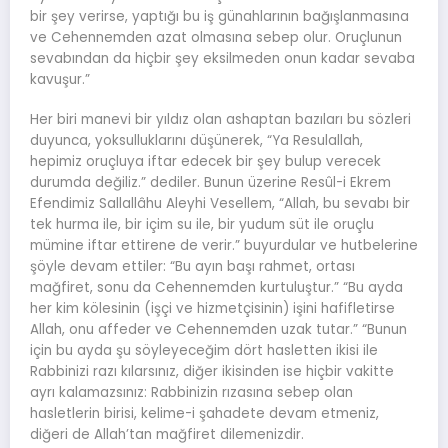
bir şey verirse, yaptığı bu iş günahlarının bağışlanmasına
ve Cehennemden azat olmasına sebep olur. Oruçlunun
sevabından da hiçbir şey eksilmeden onun kadar sevaba
kavuşur.”
Her biri manevi bir yıldız olan ashaptan bazıları bu sözleri
duyunca, yoksulluklarını düşünerek, “Ya Resulallah,
hepimiz oruçluya iftar edecek bir şey bulup verecek
durumda değiliz.” dediler. Bunun üzerine Resûl-i Ekrem
Efendimiz Sallallâhu Aleyhi Vesellem, “Allah, bu sevabı bir
tek hurma ile, bir içim su ile, bir yudum süt ile oruçlu
mümine iftar ettirene de verir.” buyurdular ve hutbelerine
şöyle devam ettiler: “Bu ayın başı rahmet, ortası
mağfiret, sonu da Cehennemden kurtuluştur.” “Bu ayda
her kim kölesinin (işçi ve hizmetçisinin) işini hafifletirse
Allah, onu affeder ve Cehennemden uzak tutar.” “Bunun
için bu ayda şu söyleyeceğim dört hasletten ikisi ile
Rabbinizi razı kılarsınız, diğer ikisinden ise hiçbir vakitte
ayrı kalamazsınız: Rabbinizin rızasına sebep olan
hasletlerin birisi, kelime-i şahadete devam etmeniz,
diğeri de Allah’tan mağfiret dilemenizdir.