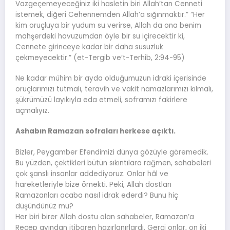
Vazgeçemeyeceğiniz iki hasletin biri Allah’tan Cenneti
istemek, diğeri Cehennemden Allah’a sığınmaktır.” “Her
kim oruçluya bir yudum su verirse, Allah da ona benim
mahşerdeki havuzumdan öyle bir su içirecektir ki,
Cennete girinceye kadar bir daha susuzluk
çekmeyecektir.” (et-Tergib ve’t-Terhib, 2:94-95)
Ne kadar mühim bir ayda olduğumuzun idraki içerisinde
oruçlarımızı tutmalı, teravih ve vakit namazlarımızı kılmalı,
şükrümüzü layıkıyla eda etmeli, soframızı fakirlere
açmalıyız.
Ashabın Ramazan sofraları herkese açıktı.
Bizler, Peygamber Efendimizi dünya gözüyle göremedik.
Bu yüzden, çektikleri bütün sıkıntılara rağmen, sahabeleri
çok şanslı insanlar addediyoruz. Onlar hâl ve
hareketleriyle bize örnekti. Peki, Allah dostları
Ramazanları acaba nasıl idrak ederdi? Bunu hiç
düşündünüz mü?
Her biri birer Allah dostu olan sahabeler, Ramazan’a
Recep ayından itibaren hazırlanırlardı. Gerçi onlar, on iki