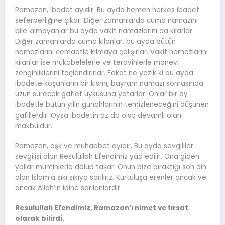
Ramazan, ibadet ayıdır. Bu ayda hemen herkes ibadet
seferberliğine çıkar. Diğer zamanlarda cuma namazını
bile kılmayanlar bu ayda vakit namazlarını da kılarlar.
Diğer zamanlarda cuma kılanlar, bu ayda bütün
namazlarını cemaatle kılmaya çalışırlar. Vakit namazlarını
kılanlar ise mukabelelerle ve teravihlerle manevi
zenginliklerini taçlandırırlar. Fakat ne yazık ki bu ayda
ibadete koşanların bir kısmı, bayram namazı sonrasında
uzun sürecek gaflet uykusuna yatarlar. Onlar bir ay
ibadetle bütün yılın günahlarının temizleneceğini düşünen
gafillerdir. Oysa ibadetin az da olsa devamlı olanı
makbuldür.
Ramazan, aşk ve muhabbet ayıdır. Bu ayda sevgililer
sevgilisi olan Resulullah Efendimiz yâd edilir. Ona giden
yollar müminlerle dolup taşar. Onun bize bıraktığı son din
olan İslam’a sıkı sıkıya sarılırız. Kurtuluşa erenler ancak ve
ancak Allah’ın ipine sarılanlardır.
Resulullah Efendimiz, Ramazan’ı nimet ve fırsat
olarak bilirdi.