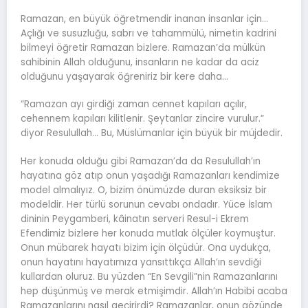
Ramazan, en büyük öğretmendir inanan insanlar için…
Açlığı ve susuzluğu, sabrı ve tahammülü, nimetin kadrini
bilmeyi öğretir Ramazan bizlere. Ramazan’da mülkün
sahibinin Allah olduğunu, insanların ne kadar da aciz
olduğunu yaşayarak öğreniriz bir kere daha…
“Ramazan ayı girdiği zaman cennet kapıları açılır,
cehennem kapıları kilitlenir. Şeytanlar zincire vurulur.”
diyor Resulullah… Bu, Müslümanlar için büyük bir müjdedir.
Her konuda olduğu gibi Ramazan’da da Resulullah’ın
hayatına göz atıp onun yaşadığı Ramazanları kendimize
model almalıyız. O, bizim önümüzde duran eksiksiz bir
modeldir. Her türlü sorunun cevabı ondadır. Yüce İslam
dininin Peygamberi, kâinatın serveri Resul-i Ekrem
Efendimiz bizlere her konuda mutlak ölçüler koymuştur.
Onun mübarek hayatı bizim için ölçüdür. Ona uydukça,
onun hayatını hayatımıza yansıttıkça Allah’ın sevdiği
kullardan oluruz. Bu yüzden “En Sevgili”nin Ramazanlarını
hep düşünmüş ve merak etmişimdir. Allah’ın Habibi acaba
Ramazanlarını nasıl geçirirdi? Ramazanlar, onun gözünde