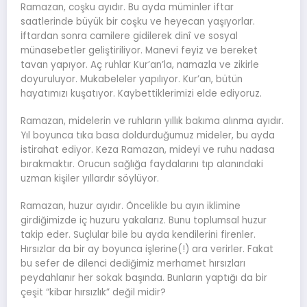
Ramazan, coşku ayıdır. Bu ayda müminler iftar
saatlerinde büyük bir coşku ve heyecan yaşıyorlar.
İftardan sonra camilere gidilerek dinî ve sosyal
münasebetler geliştiriliyor. Manevi feyiz ve bereket
tavan yapıyor. Aç ruhlar Kur’an’la, namazla ve zikirle
doyuruluyor. Mukabeleler yapılıyor. Kur’an, bütün
hayatımızı kuşatıyor. Kaybettiklerimizi elde ediyoruz.
Ramazan, midelerin ve ruhların yıllık bakıma alınma ayıdır.
Yıl boyunca tıka basa doldurduğumuz mideler, bu ayda
istirahat ediyor. Keza Ramazan, mideyi ve ruhu nadasa
bırakmaktır. Orucun sağlığa faydalarını tıp alanındaki
uzman kişiler yıllardır söylüyor.
Ramazan, huzur ayıdır. Öncelikle bu ayın iklimine
girdiğimizde iç huzuru yakalarız. Bunu toplumsal huzur
takip eder. Suçlular bile bu ayda kendilerini firenler.
Hırsızlar da bir ay boyunca işlerine(!) ara verirler. Fakat
bu sefer de dilenci dediğimiz merhamet hırsızları
peydahlanır her sokak başında. Bunların yaptığı da bir
çeşit “kibar hırsızlık” değil midir?