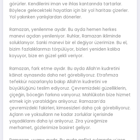
görürler. Kendilerini iman ve ihlas kantarında tartarlar.
Böylece gelecekteki hayatları için bir yol haritası çizerler.
Yol yakınken yanlışlardan dönerler.
Ramazan, yenilenme ayıdır. Bu ayda hemen herkes
manevi açıdan yenileniyor. Ruhlar, Ramazan ikliminde
soluklanıyor. Sanki manevi bir el değiyor üzerimize. Bu el,
bizim fazlalıklarımızı törpülüyor, bizleri yeniden kalıba
koyuyor, bize en güzel şekli veriyor.
Ramazan, fark etme ayıdır. Bu ayda Allah’ın kudretini
kâinat aynasında daha net görebiliyoruz. Etrafımıza
tefekkür nazarlarıyla bakıp Allah’ın kudretini ve
büyüklüğünü teslim ediyoruz. Çevremizdeki güzelliklerin,
çiçeğin, böceğin farkına varıyoruz. Mahlûkatın bize hizmet
etmek için yaratıldığını anlıyoruz. Ramazan’da
çevremizdeki fakirleri, kimsesizleri daha çok görebiliyoruz.
Açların ve yoksulların ne kadar zorluklar içerisinde
yaşadıklarını daha iyi anlıyoruz. Zira yüreğimize
merhamet, gözlerimize basiret geliyor.