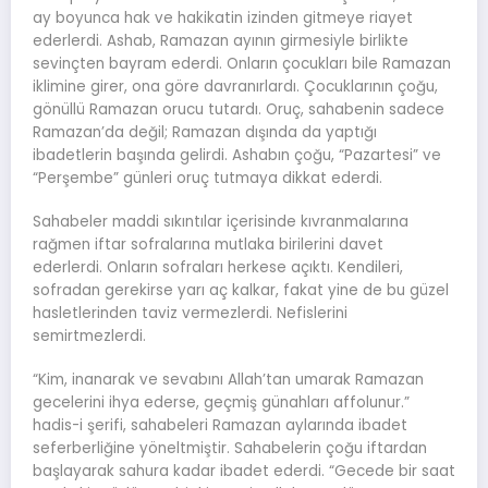
ay boyunca hak ve hakikatin izinden gitmeye riayet
ederlerdi. Ashab, Ramazan ayının girmesiyle birlikte
sevinçten bayram ederdi. Onların çocukları bile Ramazan
iklimine girer, ona göre davranırlardı. Çocuklarının çoğu,
gönüllü Ramazan orucu tutardı. Oruç, sahabenin sadece
Ramazan’da değil; Ramazan dışında da yaptığı
ibadetlerin başında gelirdi. Ashabın çoğu, “Pazartesi” ve
“Perşembe” günleri oruç tutmaya dikkat ederdi.
Sahabeler maddi sıkıntılar içerisinde kıvranmalarına
rağmen iftar sofralarına mutlaka birilerini davet
ederlerdi. Onların sofraları herkese açıktı. Kendileri,
sofradan gerekirse yarı aç kalkar, fakat yine de bu güzel
hasletlerinden taviz vermezlerdi. Nefislerini
semirtmezlerdi.
“Kim, inanarak ve sevabını Allah’tan umarak Ramazan
gecelerini ihya ederse, geçmiş günahları affolunur.”
hadis-i şerifi, sahabeleri Ramazan aylarında ibadet
seferberliğine yöneltmiştir. Sahabelerin çoğu iftardan
başlayarak sahura kadar ibadet ederdi. “Gecede bir saat