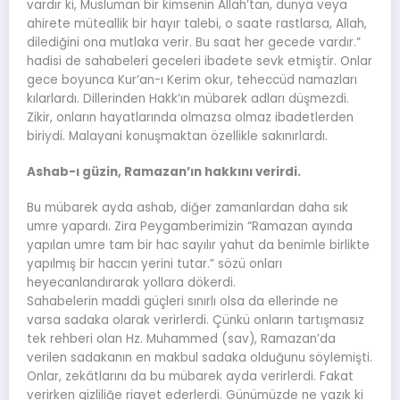
vardır ki, Müslüman bir kimsenin Allah’tan, dünya veya
ahirete müteallik bir hayır talebi, o saate rastlarsa, Allah,
dilediğini ona mutlaka verir. Bu saat her gecede vardır.”
hadisi de sahabeleri geceleri ibadete sevk etmiştir. Onlar
gece boyunca Kur’an-ı Kerim okur, teheccüd namazları
kılarlardı. Dillerinden Hakk’ın mübarek adları düşmezdi.
Zikir, onların hayatlarında olmazsa olmaz ibadetlerden
biriydi. Malayani konuşmaktan özellikle sakınırlardı.
Ashab-ı güzin, Ramazan’ın hakkını verirdi.
Bu mübarek ayda ashab, diğer zamanlardan daha sık
umre yapardı. Zira Peygamberimizin “Ramazan ayında
yapılan umre tam bir hac sayılır yahut da benimle birlikte
yapılmış bir haccın yerini tutar.” sözü onları
heyecanlandırarak yollara dökerdi.
Sahabelerin maddi güçleri sınırlı olsa da ellerinde ne
varsa sadaka olarak verirlerdi. Çünkü onların tartışmasız
tek rehberi olan Hz. Muhammed (sav), Ramazan’da
verilen sadakanın en makbul sadaka olduğunu söylemişti.
Onlar, zekâtlarını da bu mübarek ayda verirlerdi. Fakat
verirken gizliliğe riayet ederlerdi. Günümüzde ne yazık ki