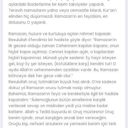
aylardaki ibadetlerine bir kısım takviyeler yapardı.
Teravih namazlarını yalnız veya cemaatle kılardı. Kur’an’ı
elinden hiç düşürmezdi. Ramazan’ın en feyizlisini, en
dolusunu O yaşardı.
Ramazan, huzura ve kurtuluşa açılan rahmet kapısıdır.
Resulullah Efendimiz bir hadiste şöyle diyor: “Ramazan’ın
ilk gecesi olduğu zaman Cehennem kapıları kapanır, onun
hiçbir kapısı açılmaz. Cennet kapıları açılır, o kapılardan
hiçbiri kapanmaz. Münadi şöyle seslenir: Ey hayır isteyen
gel, koş! Ey şer isteyen, (kötülüklere karşı) kendini tut! O
ayda Allah’ın cehennemden azatlıları vardır. Bu, Ramazan
bitinceye dek her gece vaki olur.”
Resulullah oruç tutmaktan büyük haz alırdı. O’na sadece
dokuz yıl Ramazan orucu tutmak nasip olmuştur.
Bahsimizi, Ramazan’ın feyiz ve bereketiyle ilgili bir hadisle
kapatalım: “Âdemoğlunun bütün amellerine karşılık
verilecek sevap on mislinden yedi yüz misline kadar
katlanır. Allah-u Teâlâ buyurdu ki: Oruç müstesna! Oruç
benim içindir, onun karşılığını ancak ben vereceğim.
Oruçlu kişi, nefsanî arzularını ve yemesini benim için terk