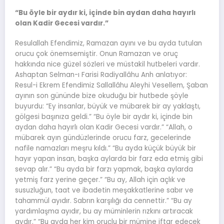
“Bu öyle bir aydır ki, içinde bin aydan daha hayırlı
olan Kadir Gecesi vardır.”
Resulallah Efendimiz, Ramazan ayını ve bu ayda tutulan
orucu çok önemsemiştir. Onun Ramazan ve oruç
hakkında nice güzel sözleri ve müstakil hutbeleri vardır.
Ashaptan Selman-ı Farisi Radiyallâhu Anh anlatıyor:
Resul-i Ekrem Efendimiz Sallallâhu Aleyhi Vesellem, Şaban
ayının son gününde bize okuduğu bir hutbede şöyle
buyurdu: “Ey insanlar, büyük ve mübarek bir ay yaklaştı,
gölgesi başınıza geldi.” “Bu öyle bir aydır ki, içinde bin
aydan daha hayırlı olan Kadir Gecesi vardır.” “Allah, o
mübarek ayın gündüzlerinde orucu farz, gecelerinde
nafile namazları meşru kıldı.” “Bu ayda küçük büyük bir
hayır yapan insan, başka aylarda bir farz eda etmiş gibi
sevap alır.” “Bu ayda bir farzı yapmak, başka aylarda
yetmiş farz yerine geçer.” “Bu ay, Allah için açlık ve
susuzluğun, taat ve ibadetin meşakkatlerine sabır ve
tahammül ayıdır. Sabrın karşılığı da cennettir.” “Bu ay
yardımlaşma ayıdır, bu ay müminlerin rızkını artıracak
aydır.” “Bu ayda her kim oruçlu bir mümine iftar edecek