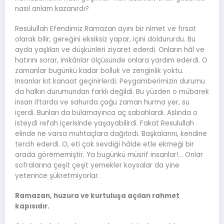
nasıl anlam kazanırdı?
Resulullah Efendimiz Ramazan ayını bir nimet ve fırsat
olarak bilir, gereğini eksiksiz yapar, içini doldururdu. Bu
ayda yaşlıları ve düşkünleri ziyaret ederdi. Onların hâl ve
hatırını sorar, imkânlar ölçüsünde onlara yardım ederdi. O
zamanlar bugünkü kadar bolluk ve zenginlik yoktu.
İnsanlar kıt kanaat geçinirlerdi. Peygamberimizin durumu
da halkın durumundan farklı değildi. Bu yüzden o mübarek
insan iftarda ve sahurda çoğu zaman hurma yer, su
içerdi. Bunları da bulamayınca aç sabahlardı. Aslında o
isteydi refah içerisinde yaşayabilirdi. Fakat Resulullah
elinde ne varsa muhtaçlara dağıtırdı. Başkalarını, kendine
tercih ederdi. O, eti çok sevdiği hâlde etle ekmeği bir
arada görememiştir. Ya bugünkü müsrif insanlar!… Onlar
sofralarına çeşit çeşit yemekler koysalar da yine
yeterince şükretmiyorlar.
Ramazan, huzura ve kurtuluşa açılan rahmet
kapısıdır.