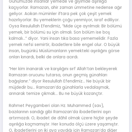
Günümüzde insanlar yemede ve giyimde aşırılığa
kaçıyorlar. Ramazan, ahir zaman ümmetine nedense ağır
geliyor. Acıkan müminler iftara pek çok çeşit yemek
hazırlıyorlar. Bu yemeklerin çoğu yenmiyor, israf ediliyor.
Oysa Resulullah Efendimiz, “Mide üçe ayrılmalı: Bir bölümü
yemek, bir bölümü su için olmalı. Son bölüm ise boş
kalmalı…” diyor. Yani insan tıka basa yememelidir. Fazla
yemek nefsi semirtir, ibadetlere bile engel olur. O büyük
insan, bugünkü Müslümanların yemekteki aşırılığını görse
onları kınardı, belki de onlara acırdı.
“Her kim inanarak ve karşılığını sırf Allah’tan bekleyerek
Ramazan orucunu tutarsa, onun geçmiş günahları
bağışlanır.” diyor Resulullah Efendimiz… Ne büyük bir
müjdedir bu… Ramazan’da günahlarla vedalaşmak,
arınarak temize çıkmak… Bu ne büyük kazançtır.
Rahmet Peygamberi olan Hz. Muhammed (sav),
bazılarının sandığı gibi Ramazan’da ibadetlerini aşırı
artırmazdı. O, ibadet de dâhil olmak üzere hiçbir şeyde
aşırılığa kaçmamıştır. Her konuda ölçü üzere yaşamıştır.
O, ibadetlerini on iki aya yaydığı için Ramazan’da diğer