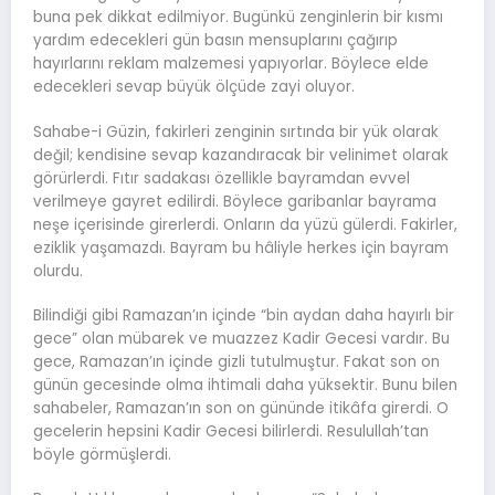
buna pek dikkat edilmiyor. Bugünkü zenginlerin bir kısmı
yardım edecekleri gün basın mensuplarını çağırıp
hayırlarını reklam malzemesi yapıyorlar. Böylece elde
edecekleri sevap büyük ölçüde zayi oluyor.
Sahabe-i Güzin, fakirleri zenginin sırtında bir yük olarak
değil; kendisine sevap kazandıracak bir velinimet olarak
görürlerdi. Fıtır sadakası özellikle bayramdan evvel
verilmeye gayret edilirdi. Böylece garibanlar bayrama
neşe içerisinde girerlerdi. Onların da yüzü gülerdi. Fakirler,
eziklik yaşamazdı. Bayram bu hâliyle herkes için bayram
olurdu.
Bilindiği gibi Ramazan’ın içinde “bin aydan daha hayırlı bir
gece” olan mübarek ve muazzez Kadir Gecesi vardır. Bu
gece, Ramazan’ın içinde gizli tutulmuştur. Fakat son on
günün gecesinde olma ihtimali daha yüksektir. Bunu bilen
sahabeler, Ramazan’ın son on gününde itikâfa girerdi. O
gecelerin hepsini Kadir Gecesi bilirlerdi. Resulullah’tan
böyle görmüşlerdi.