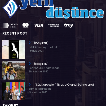
RECENT POST
(başlıksız)
Dilek Altunbaş tarafından
1 Mayıs 2023
(başlıksız)
Cenk SARIGÖL tarafından
30 Haziran 2022
“Süt Kardeşler” Tiyatro Oyunu Sahnelendi
admin tarafından
13 Haziran 2023
TAKİP ET