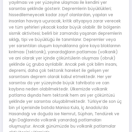
yayılması ve yer yüzeyine ulaşması ile kendini yer
sarsıntısı şeklinde gösterir. Depremlerin büyüklükleri;
hissedilemeyecek kadar zayıf olanlardan, yapıları ve
insanları havaya uçuracak, kritik altyapıya zarar verecek
ve tüm şehirleri yıkacak kadar büyük olabilir. Bir bölgenin
sismik aktivitesi; belirli bir zamanda yaşanan depremlerin
sıklığı, tipi ve büyüklüğü ile tanımlanır. Depremler veya
yer sarsıntıları oluşum kaynaklarına göre kaya bloklarının
kırılması (tektonik), yanardağların patlaması (volkanik)
ve ani olarak yer içinde çöküntülerin oluşması (obruk)
şeklinde üç gruba ayrılabilir. Ancak pek çok bilim insanı,
depremi, daha çok tektonik hareket ile gelişen yer
sarsıntısını deprem olarak kabul etmektedir. Her yer
sarsıntısı da yer yüzeyinde büyük tahribata ve can
kaybına neden olabilmektedir. Ülkemizde volkanik
patlama dışında hem tektonik hem ani yer çöküntüsü
şeklinde yer sarsıntısı oluşabilmektedir. Türkiye’de son üç
bin yıl içerisinde batıda Manisa Kula, İç Anadolu’da
Hasandağı ve doğuda ise Nemrut, Süphan, Tendürek ve
Ağrı Dağlarında volkanik yanardağ patlamaları
oluşmuştur. Ancak günümüzde bu volkanik patlamalar