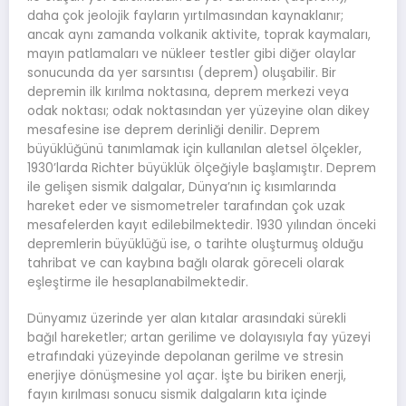
daha çok jeolojik fayların yırtılmasından kaynaklanır;
ancak aynı zamanda volkanik aktivite, toprak kaymaları,
mayın patlamaları ve nükleer testler gibi diğer olaylar
sonucunda da yer sarsıntısı (deprem) oluşabilir. Bir
depremin ilk kırılma noktasına, deprem merkezi veya
odak noktası; odak noktasından yer yüzeyine olan dikey
mesafesine ise deprem derinliği denilir. Deprem
büyüklüğünü tanımlamak için kullanılan aletsel ölçekler,
1930’larda Richter büyüklük ölçeğiyle başlamıştır. Deprem
ile gelişen sismik dalgalar, Dünya’nın iç kısımlarında
hareket eder ve sismometreler tarafından çok uzak
mesafelerden kayıt edilebilmektedir. 1930 yılından önceki
depremlerin büyüklüğü ise, o tarihte oluşturmuş olduğu
tahribat ve can kaybına bağlı olarak göreceli olarak
eşleştirme ile hesaplanabilmektedir.
Dünyamız üzerinde yer alan kıtalar arasındaki sürekli
bağıl hareketler; artan gerilime ve dolayısıyla fay yüzeyi
etrafındaki yüzeyinde depolanan gerilme ve stresin
enerjiye dönüşmesine yol açar. İşte bu biriken enerji,
fayın kırılması sonucu sismik dalgaların kıta içinde