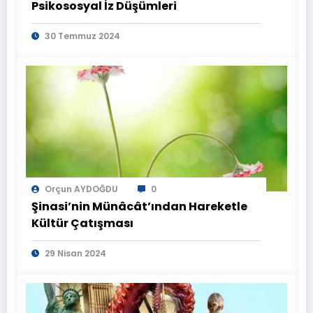
Psikososyal İz Düşümleri
30 Temmuz 2024
Orçun AYDOĞDU
0
Şinasi’nin Münâcât’ından Hareketle
Kültür Çatışması
29 Nisan 2024