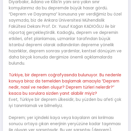
Diyarbakır, Adana ve Kilis’in yanı sıra yakın sınır
komşularımız da bu depremde büyük hasar gördü.
“Deprem ve Dayanışma” konusuna yer verdiğimiz bu özel
sayımızda, biz de Ankara Üniversitesi Mühendislik
Fakültesi Dekanı Prof. Dr. Yusuf Kağan KADIOĞLU ile bir
röportaj gerçekleştirdik. Kadıoğlu, deprem ve depremin
etkileri, afet planlaması, uzmanlar tarafından büyük
İstanbul depremi olarak adlandırılan depreme yönelik
hazırlıklar, deprem sonrası yardımlar, kentsel dönüşüm ve
daha birçok konuda dergimize önemli açıklamalarda
bulundu.
Türkiye, bir deprem coğrafyasında bulunuyor. Bu nedenle
konuya biraz da temelden başlamak amacıyla “Deprem
nedir, nasıl ve neden oluşur? Deprem türleri nelerdir?”
kısaca bu sorulara sizden yanıt alabilir miyiz?
Evet, Türkiye bir deprem ülkesidir, bu yüzden bu afeti çok
iyi tanımlamalı ve bilmeliyiz.
Deprem; yer içindeki kaya veya kayaların ani kırılması
sonucu ortaya çıkan enerjinin yeryüzüne kadar taşınması
ile oluşan yer sarsıntısıdır. Bu yer sarsıntısı (deprem),