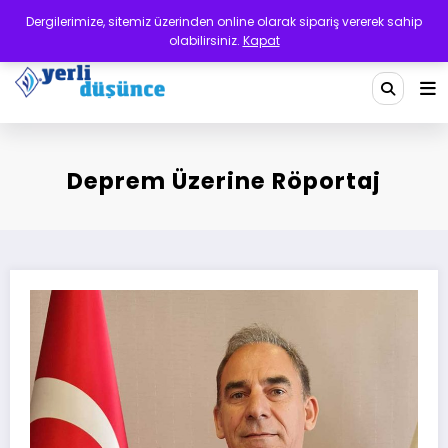
İçeriğe
Dergilerimize, sitemiz üzerinden online olarak sipariş vererek sahip
atla
olabilirsiniz.
Kapat
Yerli Düşünce Dergisi
Bir Medeniyet Tasavvurudur
Deprem Üzerine Röportaj