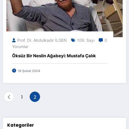
Prof. Dr. Abdulkadir İLGEN
109. Sayı
0
Yorumlar
Öksüz Bir Neslin Ağabeyi: Mustafa Çalık
16 Şubat 2024
Yazı
1
2
sayfalaması
Kategoriler