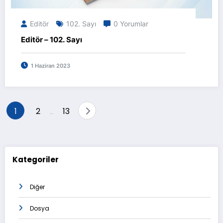
Editör
102. Sayı
0 Yorumlar
Editör – 102. Sayı
1 Haziran 2023
Yazı
1
2
13
…
sayfalaması
Kategoriler
Diğer
Dosya