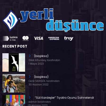
RECENT POST
(başlıksız)
Dilek Altunbaş tarafından
1 Mayıs 2023
(başlıksız)
Cenk SARIGÖL tarafından
30 Haziran 2022
“Süt Kardeşler” Tiyatro Oyunu Sahnelendi
admin tarafından
13 Haziran 2023