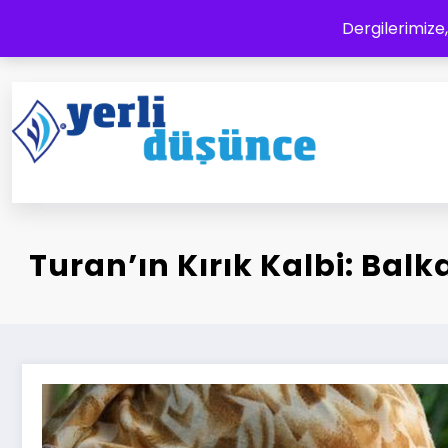
İçeriğe
Dergilerimize,
atla
Yerli Düşünce Dergisi
Bir Medeniyet Tasavvurudur
Turan’ın Kırık Kalbi: Balk