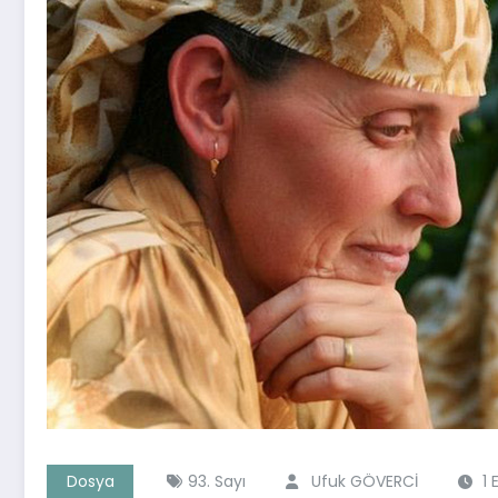
Dosya
93. Sayı
Ufuk GÖVERCİ
1 