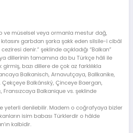
rp ve müselsel veya ormanla mestur dağ,
li kıtasını garbdan şarka şakk eden silsile-i cibâl
ceziresi denir.” şeklinde açıkladığı “Balkan”
ya dillerinin tamamına da bu Türkçe hâli ile
girmiş, bazı dillere de çok az farklılıkla
ancaya Balkanisch, Arnavutçaya, Ballkanike,
 Çekçeye Balkánský, Çinceye Baergan,
 Fransızcaya Balkanique vs. şeklinde
 yeterli denilebilir. Madem o coğrafyaya bizler
kanların isim babası Türklerdir o hâlde
’ın kalbidir.