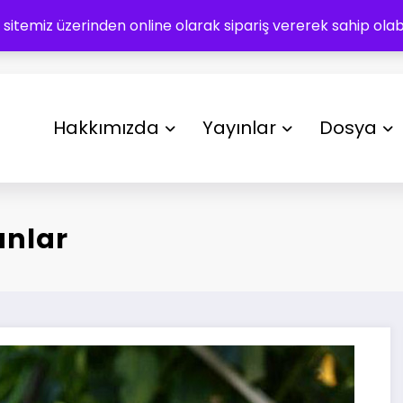
 sitemiz üzerinden online olarak sipariş vererek sahip olabil
Hakkımızda
Yayınlar
Dosya
anlar