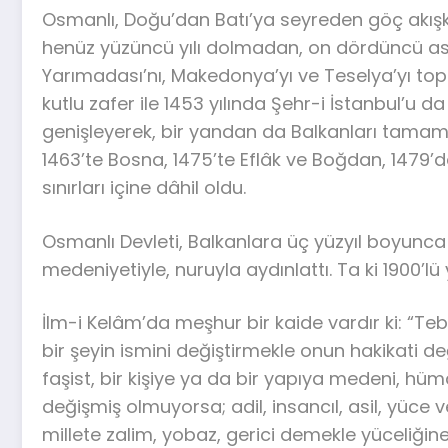
Osmanlı, Doğu’dan Batı’ya seyreden göç akışkan
henüz yüzüncü yılı dolmadan, on dördüncü asr
Yarımadası’nı, Makedonya’yı ve Teselya’yı top
kutlu zafer ile 1453 yılında Şehr-i İstanbul’u
genişleyerek, bir yandan da Balkanları tamamı
1463’te Bosna, 1475’te Eflâk ve Boğdan, 1479’
sınırları içine dâhil oldu.
Osmanlı Devleti, Balkanlara üç yüzyıl boyunca hü
medeniyetiyle, nuruyla aydınlattı. Ta ki 1900’lü 
İlm-i Kelâm’da meşhur bir kaide vardır ki: “T
bir şeyin ismini değiştirmekle onun hakikati de
faşist, bir kişiye ya da bir yapıya medeni, h
değişmiş olmuyorsa; adil, insancıl, asil, yüce 
millete zalim, yobaz, gerici demekle yüceliğine