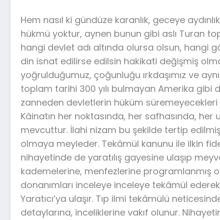
Hem nasıl ki gündüze karanlık, geceye aydınlı
hükmü yoktur, aynen bunun gibi aslı Turan top
hangi devlet adı altında olursa olsun, hangi gâv
din isnat edilirse edilsin hakikati değişmiş olm
yoğrulduğumuz, çoğunluğu ırkdaşımız ve aynı
toplam tarihi 300 yılı bulmayan Amerika gibi de
zanneden devletlerin hüküm süremeyecekleri a
Kâinatın her noktasında, her safhasında, her 
mevcuttur. İlahi nizam bu şekilde tertip edilmi
olmaya meyleder. Tekâmül kanunu ile ilkin fide 
nihayetinde de yaratılış gayesine ulaşıp meyve 
kademelerine, menfezlerine programlanmış olan
donanımları inceleye inceleye tekâmül edere
Yaratıcı’ya ulaşır. Tıp ilmi tekâmülü netices
detaylarına, inceliklerine vakıf olunur. Niha