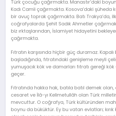
Türk çocuğu çağırmakta. Manastır’daki boyu
Kadı Camii çağırmakta. Kosova’daki şüheda 
bir avuç toprak çağırmakta. Batı Trakya’da, il
coğrafyalarda Şehit Sadık Ahmetler çağırmakta.
biz ırktaşlarından, İslamiyet hidayetini bekle
çağırmakta.
Fıtratın karşısında hiçbir güç duramaz. Kapalı
başladığında, fıtratındaki genişleme meyli çeliğ
yumuşacık kök ve damarları fıtratı gereği kök 
geçer.
Fıtratında hakka hak, batıla batıl demek olan,
cesaret ve İlâ-yı Kelimetullâh olan Türk millet
mevcuttur. O coğrafya, Türk kültüründen mahru
boynu da büküktür. Ey bu vatan evlatları; kır