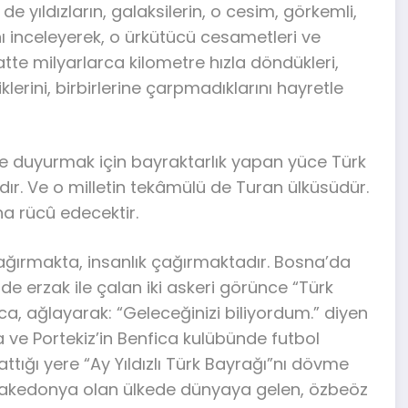
i de yıldızların, galaksilerin, o cesim, görkemli,
arını inceleyerek, o ürkütücü cesametleri ve
saatte milyarlarca kilometre hızla döndükleri,
klerini, birbirlerine çarpmadıklarını hayretle
ne duyurmak için bayraktarlık yapan yüce Türk
ır. Ve o milletin tekâmülü de Turan ülküsüdür.
na rücû edecektir.
ağırmakta, insanlık çağırmaktadır. Bosna’da
de erzak ile çalan iki askeri görünce “Türk
a, ağlayarak: “Geleceğinizi biliyordum.” diyen
a ve Portekiz’in Benfica kulübünde futbol
attığı yere “Ay Yıldızlı Türk Bayrağı”nı dövme
Makedonya olan ülkede dünyaya gelen, özbeöz