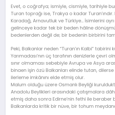
Evet, o coğrafya; ismiyle, cismiyle, tarihiyle 
Turan toprağı ise, Trakya o kadar Turan’ındır
Karadağ, Arnavutluk ve Türkiye… İsimlerini ayrı
gelinceye kadar tek bir beden hâline dönüşmüyo
bedenlerden değil de; bir bedenin birbirini 
Peki, Balkanlar neden “Turan’ın Kalbi” tabirini
Yarımadası’nın üç tarafının denizlerle çevri o
sınır olmaması sebebiyle Avrupa ve Asya aras
binaen işin özü Balkanları elinde tutan, dilerse
ilerleme imkânını elde etmiş olur.
Malum olduğu üzere Osmanlı Beyliği kuruldukta
Anadolu Beylikleri arasındaki çatışmalara dâhi
etmiş daha sonra Edirne’nin fethi ile beraber 
Balkanlarda kritik bir nüve, bir tohum meydana