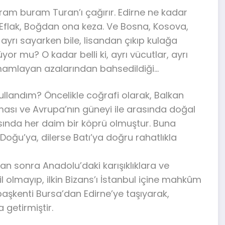
buram buram Turan’ı çağırır. Edirne ne kadar
. Eflak, Boğdan ona keza. Ve Bosna, Kosova,
 ayrı sayarken bile, lisandan çıkıp kulağa
r mu? O kadar belli ki, ayrı vücutlar, ayrı
tamamlayan azalarından bahsedildiği…
 kullandım? Öncelikle coğrafi olarak, Balkan
lması ve Avrupa’nın güneyi ile arasında doğal
ında her daim bir köprü olmuştur. Buna
 Doğu’ya, dilerse Batı’ya doğru rahatlıkla
n sonra Anadolu’daki karışıklıklara ve
l olmayıp, ilkin Bizans’ı İstanbul içine mahkûm
başkenti Bursa’dan Edirne’ye taşıyarak,
 getirmiştir.