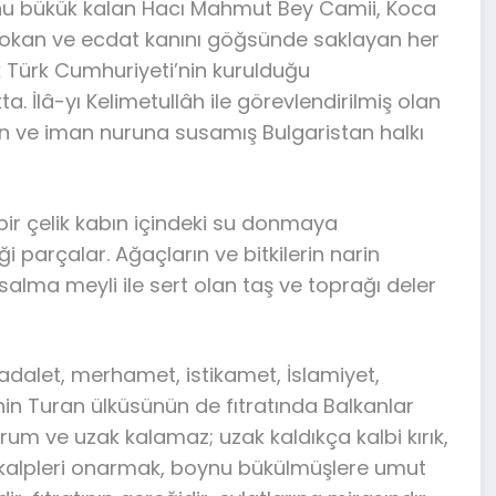
nu bükük kalan Hacı Mahmut Bey Camii, Koca
kokan ve ecdat kanını göğsünde saklayan her
k Türk Cumhuriyeti’nin kurulduğu
 İlâ-yı Kelimetullâh ile görevlendirilmiş olan
yen ve iman nuruna susamış Bulgaristan halkı
 bir çelik kabın içindeki su donmaya
i parçalar. Ağaçların ve bitkilerin narin
salma meyli ile sert olan taş ve toprağı deler
 adalet, merhamet, istikamet, İslamiyet,
inin Turan ülküsünün de fıtratında Balkanlar
m ve uzak kalamaz; uzak kaldıkça kalbi kırık,
ık kalpleri onarmak, boynu bükülmüşlere umut