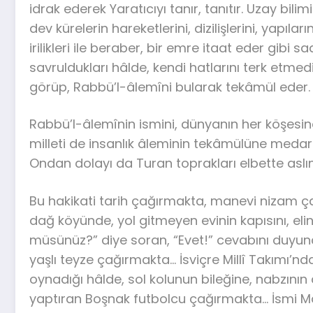
idrak ederek Yaratıcıyı tanır, tanıtır. Uzay bilim
dev kürelerin hareketlerini, dizilişlerini, yapıl
irilikleri ile beraber, bir emre itaat eder gibi 
savruldukları hâlde, kendi hatlarını terk etmedi
görüp, Rabbü’l-âlemîni bularak tekâmül eder.
Rabbü’l-âlemînin ismini, dünyanın her köşesi
milleti de insanlık âleminin tekâmülüne medard
Ondan dolayı da Turan toprakları elbette aslı
Bu hakikati tarih çağırmakta, manevi nizam ç
dağ köyünde, yol gitmeyen evinin kapısını, elin
müsünüz?” diye soran, “Evet!” cevabını duyunc
yaşlı teyze çağırmakta… İsviçre Millî Takımı’nd
oynadığı hâlde, sol kolunun bileğine, nabzının 
yaptıran Boşnak futbolcu çağırmakta… İsmi 