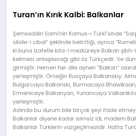
Turan’ın Kırık Kalbi: Balkanlar
Şemseddin Sami’nin Kamus-ı Türkî’sinde “Sa
silsile-i cibal” şeklinde belirttiği, ayrıca “Rume
ki buna izafetle kıta-i mezkûreye Balkan şibh-i 
kelimesi anlaşılacağı gibi öz Türkçedir. Ve dün
girmiştir. Hemen her dile aynen “Balkan” olarak 
yerleşmiştir. Örneğin Rusçaya Balkanskiy, Alm
Bulgarcaya Balkanski, Burmacaya Bhawlkaan,
Ermeniceye Balkanyan, Yunancaya Valkanikós,
yerleşmiştir.
Aslında bu durum bile birçok şeyi ifade etmeye
Balkanlar diyene kadar isimsiz idi, madem Bal
Balkanlar Türklerin vazgeçilmezidir. Hatta Turan