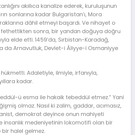
lığını akıllıca kanalize ederek, kuruluşunun
ın sonlarına kadar Bulgaristan’ı, Mora
raklarına dâhil etmeyi başardı. Ve nihayet o
 da fethettikten sonra, bir yandan doğuya doğru
yla elde etti. 1459’da, Sırbistan-Karadağ,
da da Arnavutluk, Devlet-i Âliyye-i Osmaniyye
kmetti. Adaletiyle, ilmiyle, irfanıyla,
yıllara kadar.
ebeddül-ü esma ile hakaik tebeddül etmez.” Yani
ğişmiş olmaz. Nasıl ki zalim, gaddar, acımasız,
ümanist, demokrat deyince onun mahiyeti
ve insanlık medeniyetinin lokomotifi olan bir
 bir halel gelmez.