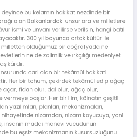
k deyince bu kelamın hakikat nezdinde bir
rağı olan Balkanlardaki unsurlara ve milletlere
ur ismi ve unvanı verilirse verilsin, hangi batıl
ayacaktır. 300 yıl boyunca ortak kültür ile
 milletten olduğumuz bir coğrafyada ne
vletlerin ne de zalimlik ve ırkçılığı medeniyet
şikârdır.
unsurunda cari olan bir tekâmül hakikati
ştir. Her bir tohum, çekirdek tekâmül edip ağaç
açar, fidan olur, dal olur, ağaç olur,
vermeye başlar. Her bir ilim, kâinatın çeşitli
 yazılımları, planları, mekanizmaları,
k nihayetinde nizamdan, nizam koyucuya, yani
inde, insanın maddi manevi vücudunun
yetinde bu eşsiz mekanizmanın kusursuzluğunu