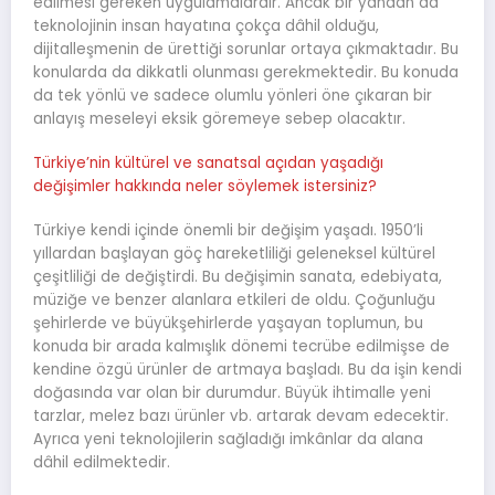
edilmesi gereken uygulamalardır. Ancak bir yandan da
teknolojinin insan hayatına çokça dâhil olduğu,
dijitalleşmenin de ürettiği sorunlar ortaya çıkmaktadır. Bu
konularda da dikkatli olunması gerekmektedir. Bu konuda
da tek yönlü ve sadece olumlu yönleri öne çıkaran bir
anlayış meseleyi eksik göremeye sebep olacaktır.
Türkiye’nin kültürel ve sanatsal açıdan yaşadığı
değişimler hakkında neler söylemek istersiniz?
Türkiye kendi içinde önemli bir değişim yaşadı. 1950’li
yıllardan başlayan göç hareketliliği geleneksel kültürel
çeşitliliği de değiştirdi. Bu değişimin sanata, edebiyata,
müziğe ve benzer alanlara etkileri de oldu. Çoğunluğu
şehirlerde ve büyükşehirlerde yaşayan toplumun, bu
konuda bir arada kalmışlık dönemi tecrübe edilmişse de
kendine özgü ürünler de artmaya başladı. Bu da işin kendi
doğasında var olan bir durumdur. Büyük ihtimalle yeni
tarzlar, melez bazı ürünler vb. artarak devam edecektir.
Ayrıca yeni teknolojilerin sağladığı imkânlar da alana
dâhil edilmektedir.