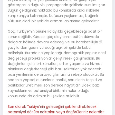
göstergesi olduğu vb. propaganda şeklinde sunulmuştur.
Bugün geldiğimiz noktada bu konularda ciddi risklerle
karşı karşıya kalınmıştır. Nüfusun yaşlanması, bağımlı
nüfusun ciddi bir şekilde artması anlamına gelecektir.
Göç, Türkiye’nin önüne kolaylıkla geçebileceği basit bir
sorun değildir. Küresel göç olaylarının bütün dünyada
dalgalar hâlinde devam edeceği ve bu hareketliliğin 21.
yüzyıla damgasını vuracağı açık bir şekilde kabul
edilmiştir. Burada ne yapılacağı, demografik yapının nasıl
değişeceği projeksiyonlar geliştirerek çalışılmalıdır. Bu
değişimler; şehirleri, konutları, ortak yaşama ve hizmet
alanlarını değiştireceği gibi bazı sektörleri yok edecek,
bazı yenilerinin de ortaya çıkmasına sebep olacaktır. Bu
nedenle yapısal durumların analizi, sorunların tespiti ve
politikalar üretilmesi son derece hayatidir. Eldeki bazı
kaynakların ve potansiyel birikimin neler olduğu
konusunda da adımlar bu şekilde atılabilir.
Son olarak Türkiye’nin geleceğini şekillendirebilecek
potansiyel dönüm noktaları veya öngörüleriniz nelerdir?