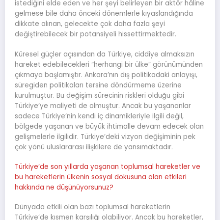
istediğini elde eden ve her şeyi belirleyen bir aktör hâline
gelmese bile daha önceki dönemlerle kıyaslandığında
dikkate alınan, gelecekte çok daha fazla şeyi
değiştirebilecek bir potansiyeli hissettirmektedir.
Küresel güçler açısından da Türkiye, ciddiye almaksızın
hareket edebilecekleri “herhangi bir ülke” görünümünden
çıkmaya başlamıştır. Ankara’nın dış politikadaki anlayışı,
süregiden politikaları tersine döndürmeme üzerine
kurulmuştur. Bu değişim sürecinin riskleri olduğu gibi
Türkiye’ye maliyeti de olmuştur. Ancak bu yaşananlar
sadece Türkiye’nin kendi iç dinamikleriyle ilgili değil,
bölgede yaşanan ve büyük ihtimalle devam edecek olan
gelişmelerle ilgilidir. Türkiye’deki vizyon değişiminin pek
çok yönü uluslararası ilişkilere de yansımaktadır.
Türkiye’de son yıllarda yaşanan toplumsal hareketler ve
bu hareketlerin ülkenin sosyal dokusuna olan etkileri
hakkında ne düşünüyorsunuz?
Dünyada etkili olan bazı toplumsal hareketlerin
Türkiye’de kısmen karşılığı olabiliyor. Ancak bu hareketler,