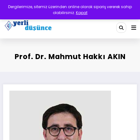
İçeriğe
Dergilerimize, sitemiz üzerinden online olarak sipariş vererek sahip
atla
olabilirsiniz.
Kapat
Yerli Düşünce Dergisi
Bir Medeniyet Tasavvurudur
Prof. Dr. Mahmut Hakkı AKIN