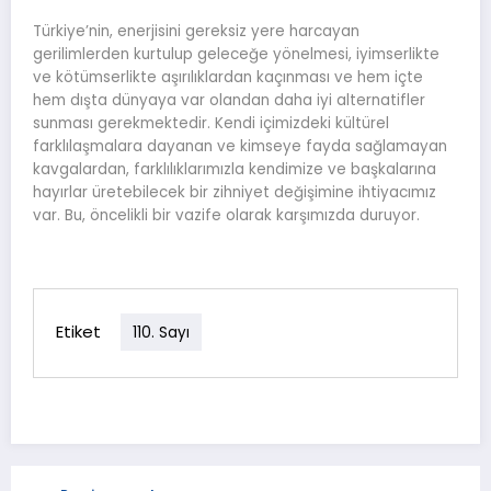
Türkiye’nin, enerjisini gereksiz yere harcayan
gerilimlerden kurtulup geleceğe yönelmesi, iyimserlikte
ve kötümserlikte aşırılıklardan kaçınması ve hem içte
hem dışta dünyaya var olandan daha iyi alternatifler
sunması gerekmektedir. Kendi içimizdeki kültürel
farklılaşmalara dayanan ve kimseye fayda sağlamayan
kavgalardan, farklılıklarımızla kendimize ve başkalarına
hayırlar üretebilecek bir zihniyet değişimine ihtiyacımız
var. Bu, öncelikli bir vazife olarak karşımızda duruyor.
Etiket
110. Sayı