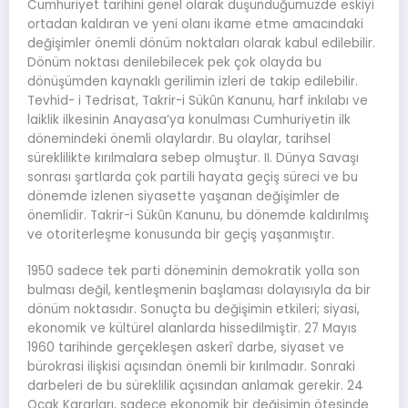
Cumhuriyet tarihini genel olarak düşündüğümüzde eskiyi
ortadan kaldıran ve yeni olanı ikame etme amacındaki
değişimler önemli dönüm noktaları olarak kabul edilebilir.
Dönüm noktası denilebilecek pek çok olayda bu
dönüşümden kaynaklı gerilimin izleri de takip edilebilir.
Tevhid- i Tedrisat, Takrir-i Sükûn Kanunu, harf inkılabı ve
laiklik ilkesinin Anayasa’ya konulması Cumhuriyetin ilk
dönemindeki önemli olaylardır. Bu olaylar, tarihsel
süreklilikte kırılmalara sebep olmuştur. II. Dünya Savaşı
sonrası şartlarda çok partili hayata geçiş süreci ve bu
dönemde izlenen siyasette yaşanan değişimler de
önemlidir. Takrir-i Sükûn Kanunu, bu dönemde kaldırılmış
ve otoriterleşme konusunda bir geçiş yaşanmıştır.
1950 sadece tek parti döneminin demokratik yolla son
bulması değil, kentleşmenin başlaması dolayısıyla da bir
dönüm noktasıdır. Sonuçta bu değişimin etkileri; siyasi,
ekonomik ve kültürel alanlarda hissedilmiştir. 27 Mayıs
1960 tarihinde gerçekleşen askerî darbe, siyaset ve
bürokrasi ilişkisi açısından önemli bir kırılmadır. Sonraki
darbeleri de bu süreklilik açısından anlamak gerekir. 24
Ocak Kararları, sadece ekonomik bir değişimin ötesinde