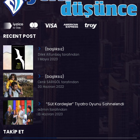
RECENT POST
(başlıksız)
Dilek Altunbaş tarafından
1 Mayıs 2023
(başlıksız)
Cenk SARIGÖL tarafından
30 Haziran 2022
“Süt Kardeşler” Tiyatro Oyunu Sahnelendi
admin tarafından
13 Haziran 2023
TAKİP ET