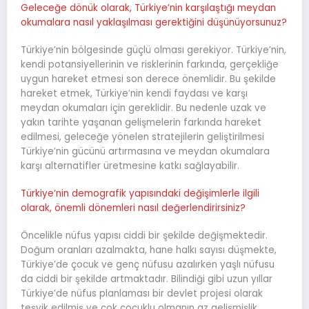
Geleceğe dönük olarak, Türkiye’nin karşılaştığı meydan
okumalara nasıl yaklaşılması gerektiğini düşünüyorsunuz?
Türkiye’nin bölgesinde güçlü olması gerekiyor. Türkiye’nin,
kendi potansiyellerinin ve risklerinin farkında, gerçekliğe
uygun hareket etmesi son derece önemlidir. Bu şekilde
hareket etmek, Türkiye’nin kendi faydası ve karşı
meydan okumaları için gereklidir. Bu nedenle uzak ve
yakın tarihte yaşanan gelişmelerin farkında hareket
edilmesi, geleceğe yönelen stratejilerin geliştirilmesi
Türkiye’nin gücünü artırmasına ve meydan okumalara
karşı alternatifler üretmesine katkı sağlayabilir.
Türkiye’nin demografik yapısındaki değişimlerle ilgili
olarak, önemli dönemleri nasıl değerlendirirsiniz?
Öncelikle nüfus yapısı ciddi bir şekilde değişmektedir.
Doğum oranları azalmakta, hane halkı sayısı düşmekte,
Türkiye’de çocuk ve genç nüfusu azalırken yaşlı nüfusu
da ciddi bir şekilde artmaktadır. Bilindiği gibi uzun yıllar
Türkiye’de nüfus planlaması bir devlet projesi olarak
teşvik edilmiş ve çok çocuklu olmanın az gelişmişlik