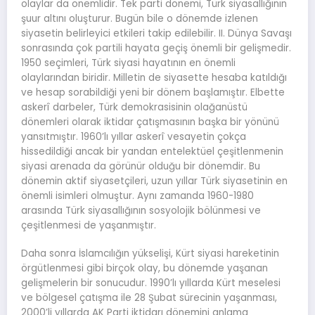
olaylar da önemlidir. Tek parti dönemi, Türk siyasallığının
şuur altını oluşturur. Bugün bile o dönemde izlenen
siyasetin belirleyici etkileri takip edilebilir. II. Dünya Savaşı
sonrasında çok partili hayata geçiş önemli bir gelişmedir.
1950 seçimleri, Türk siyasi hayatının en önemli
olaylarından biridir. Milletin de siyasette hesaba katıldığı
ve hesap sorabildiği yeni bir dönem başlamıştır. Elbette
askerî darbeler, Türk demokrasisinin olağanüstü
dönemleri olarak iktidar çatışmasının başka bir yönünü
yansıtmıştır. 1960’lı yıllar askerî vesayetin çokça
hissedildiği ancak bir yandan entelektüel çeşitlenmenin
siyasi arenada da görünür olduğu bir dönemdir. Bu
dönemin aktif siyasetçileri, uzun yıllar Türk siyasetinin en
önemli isimleri olmuştur. Aynı zamanda 1960-1980
arasında Türk siyasallığının sosyolojik bölünmesi ve
çeşitlenmesi de yaşanmıştır.
Daha sonra İslamcılığın yükselişi, Kürt siyasi hareketinin
örgütlenmesi gibi birçok olay, bu dönemde yaşanan
gelişmelerin bir sonucudur. 1990’lı yıllarda Kürt meselesi
ve bölgesel çatışma ile 28 Şubat sürecinin yaşanması,
2000’li yıllarda AK Parti iktidarı dönemini anlama