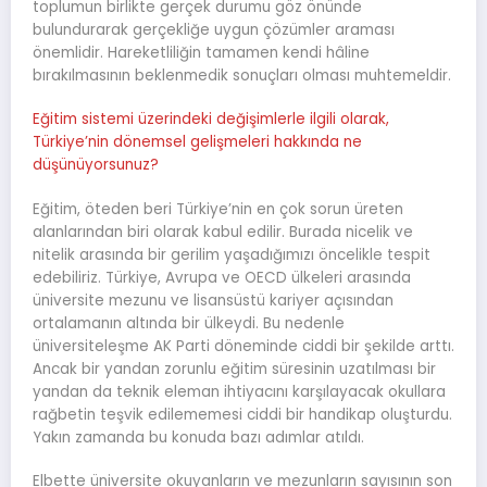
toplumun birlikte gerçek durumu göz önünde
bulundurarak gerçekliğe uygun çözümler araması
önemlidir. Hareketliliğin tamamen kendi hâline
bırakılmasının beklenmedik sonuçları olması muhtemeldir.
Eğitim sistemi üzerindeki değişimlerle ilgili olarak,
Türkiye’nin dönemsel gelişmeleri hakkında ne
düşünüyorsunuz?
Eğitim, öteden beri Türkiye’nin en çok sorun üreten
alanlarından biri olarak kabul edilir. Burada nicelik ve
nitelik arasında bir gerilim yaşadığımızı öncelikle tespit
edebiliriz. Türkiye, Avrupa ve OECD ülkeleri arasında
üniversite mezunu ve lisansüstü kariyer açısından
ortalamanın altında bir ülkeydi. Bu nedenle
üniversiteleşme AK Parti döneminde ciddi bir şekilde arttı.
Ancak bir yandan zorunlu eğitim süresinin uzatılması bir
yandan da teknik eleman ihtiyacını karşılayacak okullara
rağbetin teşvik edilememesi ciddi bir handikap oluşturdu.
Yakın zamanda bu konuda bazı adımlar atıldı.
Elbette üniversite okuyanların ve mezunların sayısının son