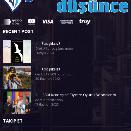
RECENT POST
(başlıksız)
Dilek Altunbaş tarafından
1 Mayıs 2023
(başlıksız)
Cenk SARIGÖL tarafından
30 Haziran 2022
“Süt Kardeşler” Tiyatro Oyunu Sahnelendi
admin tarafından
13 Haziran 2023
TAKİP ET