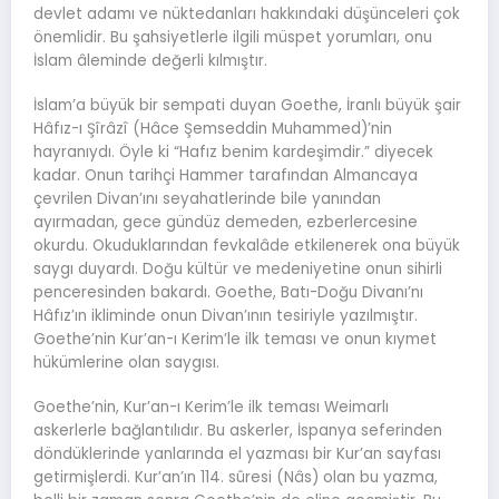
devlet adamı ve nüktedanları hakkındaki düşünceleri çok
önemlidir. Bu şahsiyetlerle ilgili müspet yorumları, onu
İslam âleminde değerli kılmıştır.
İslam’a büyük bir sempati duyan Goethe, İranlı büyük şair
Hâfız-ı Şîrâzî (Hâce Şemseddin Muhammed)’nin
hayranıydı. Öyle ki “Hafız benim kardeşimdir.” diyecek
kadar. Onun tarihçi Hammer tarafından Almancaya
çevrilen Divan’ını seyahatlerinde bile yanından
ayırmadan, gece gündüz demeden, ezberlercesine
okurdu. Okuduklarından fevkalâde etkilenerek ona büyük
saygı duyardı. Doğu kültür ve medeniyetine onun sihirli
penceresinden bakardı. Goethe, Batı-Doğu Divanı’nı
Hâfız’ın ikliminde onun Divan’ının tesiriyle yazılmıştır.
Goethe’nin Kur’an-ı Kerim’le ilk teması ve onun kıymet
hükümlerine olan saygısı.
Goethe’nin, Kur’an-ı Kerim’le ilk teması Weimarlı
askerlerle bağlantılıdır. Bu askerler, İspanya seferinden
döndüklerinde yanlarında el yazması bir Kur’an sayfası
getirmişlerdi. Kur’an’ın 114. sûresi (Nâs) olan bu yazma,