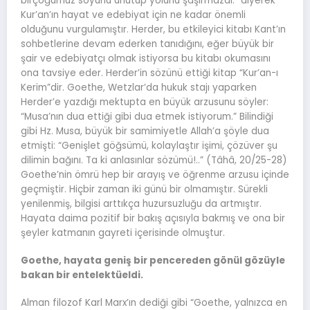
birçoğumuz soyunu unutup yolunu şaşırmazdı.” diyerek
Kur’an’ın hayat ve edebiyat için ne kadar önemli
olduğunu vurgulamıştır. Herder, bu etkileyici kitabı Kant’ın
sohbetlerine devam ederken tanıdığını, eğer büyük bir
şair ve edebiyatçı olmak istiyorsa bu kitabı okumasını
ona tavsiye eder. Herder’in sözünü ettiği kitap “Kur’an-ı
Kerim”dir. Goethe, Wetzlar’da hukuk stajı yaparken
Herder’e yazdığı mektupta en büyük arzusunu söyler:
“Musa’nın dua ettiği gibi dua etmek istiyorum.” Bilindiği
gibi Hz. Musa, büyük bir samimiyetle Allah’a şöyle dua
etmişti: “Genişlet göğsümü, kolaylaştır işimi, çözüver şu
dilimin bağını. Ta ki anlasınlar sözümü!..” (Tâhâ, 20/25-28)
Goethe’nin ömrü hep bir arayış ve öğrenme arzusu içinde
geçmiştir. Hiçbir zaman iki günü bir olmamıştır. Sürekli
yenilenmiş, bilgisi arttıkça huzursuzluğu da artmıştır.
Hayata daima pozitif bir bakış açısıyla bakmış ve ona bir
şeyler katmanın gayreti içerisinde olmuştur.
Goethe, hayata geniş bir pencereden gönül gözüyle
bakan bir entelektüeldi.
Alman filozof Karl Marx’ın dediği gibi “Goethe, yalnızca en