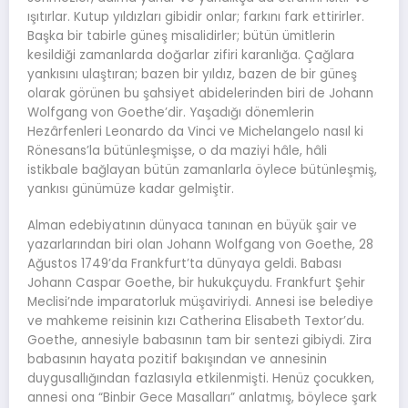
ışıtırlar. Kutup yıldızları gibidir onlar; farkını fark ettirirler.
Başka bir tabirle güneş misalidirler; bütün ümitlerin
kesildiği zamanlarda doğarlar zifiri karanlığa. Çağlara
yankısını ulaştıran; bazen bir yıldız, bazen de bir güneş
olarak görünen bu şahsiyet abidelerinden biri de Johann
Wolfgang von Goethe’dir. Yaşadığı dönemlerin
Hezârfenleri Leonardo da Vinci ve Michelangelo nasıl ki
Rönesans’la bütünleşmişse, o da maziyi hâle, hâli
istikbale bağlayan bütün zamanlarla öylece bütünleşmiş,
yankısı günümüze kadar gelmiştir.
Alman edebiyatının dünyaca tanınan en büyük şair ve
yazarlarından biri olan Johann Wolfgang von Goethe, 28
Ağustos 1749’da Frankfurt’ta dünyaya geldi. Babası
Johann Caspar Goethe, bir hukukçuydu. Frankfurt Şehir
Meclisi’nde imparatorluk müşaviriydi. Annesi ise belediye
ve mahkeme reisinin kızı Catherina Elisabeth Textor’du.
Goethe, annesiyle babasının tam bir sentezi gibiydi. Zira
babasının hayata pozitif bakışından ve annesinin
duygusallığından fazlasıyla etkilenmişti. Henüz çocukken,
annesi ona “Binbir Gece Masalları” anlatmış, böylece şark