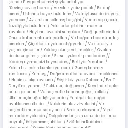
şiirinde Peygamberimizi şöyle anlatıyor:
“Sevinç sevinç berrak / Ve yıldız yıldız parlak / Bir dağ
pınarı / Üstünde beyaz bulutların / Ve kuytusunda bir yeşil
yamacın / Aziz ruhlar sallamış beşiğini / Veda edip çocuk
tazeliğiyle bulutlara / Raks eder gibi iner mermer
kayalara / Haykırır sevincini semalara / Dağ geçitlerinde /
Önüne katar renk renk çakılları / Ve bağrına basar kardeş
pınarları / Çiçeklenir ayak bastığı yerler / Ve nefesiyle
yeşerir çimenler / Yoldaşı olur şimdi ırmaklar / Ovaları
doldurur gümüş ışıklar / Bir ses yükselir pınarlardan //
‘Kardeş ayırma bizi koynundan, / Bekliyor Yaratan. /
Yoksa bizi çölün kumları yutacak / Güneş kanımızı
kurutacak / Kardeş, / Dağın ırmaklarını, ovanın ırmaklarını
/ Hepimizi alıp koynuna / Eriştir bizi yüce Rabbına / Ezelî
Deryâ’nın yanına.’ / Peki, der, dağ pınarı / Kendinde toplar
bütün pınarları / Ve haşmetle kabarır göğsü, kolları /
Ülkeler açılır uğradığı yerlerde / Yeni şehirler doğar
ayaklarının altında… / Kulelerin alev zirvelerini / Ve
haşmetli mermer saraylarını / Bırakıp arkasında / Yürür
mukadder yolunda / Dalgalanır başının üstünde binlerce
bayrak / İhtişamının şahitleri / Evlâtlarını Rabbine
ulaştırarak / Karışır İlâhî ummana coşarak!”