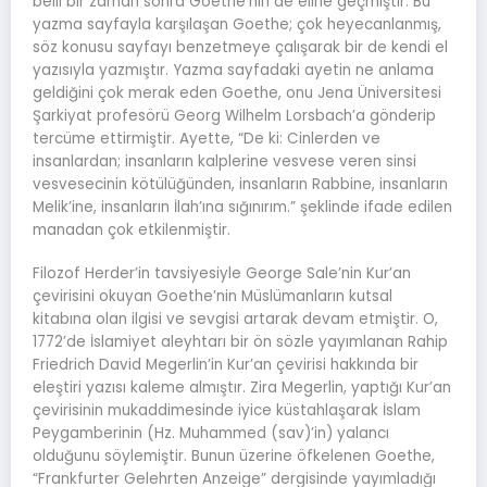
belli bir zaman sonra Goethe’nin de eline geçmiştir. Bu
yazma sayfayla karşılaşan Goethe; çok heyecanlanmış,
söz konusu sayfayı benzetmeye çalışarak bir de kendi el
yazısıyla yazmıştır. Yazma sayfadaki ayetin ne anlama
geldiğini çok merak eden Goethe, onu Jena Üniversitesi
Şarkiyat profesörü Georg Wilhelm Lorsbach’a gönderip
tercüme ettirmiştir. Ayette, “De ki: Cinlerden ve
insanlardan; insanların kalplerine vesvese veren sinsi
vesvesecinin kötülüğünden, insanların Rabbine, insanların
Melik’ine, insanların İlah’ına sığınırım.” şeklinde ifade edilen
manadan çok etkilenmiştir.
Filozof Herder’in tavsiyesiyle George Sale’nin Kur’an
çevirisini okuyan Goethe’nin Müslümanların kutsal
kitabına olan ilgisi ve sevgisi artarak devam etmiştir. O,
1772’de İslamiyet aleyhtarı bir ön sözle yayımlanan Rahip
Friedrich David Megerlin’in Kur’an çevirisi hakkında bir
eleştiri yazısı kaleme almıştır. Zira Megerlin, yaptığı Kur’an
çevirisinin mukaddimesinde iyice küstahlaşarak İslam
Peygamberinin (Hz. Muhammed (sav)’in) yalancı
olduğunu söylemiştir. Bunun üzerine öfkelenen Goethe,
“Frankfurter Gelehrten Anzeige” dergisinde yayımladığı