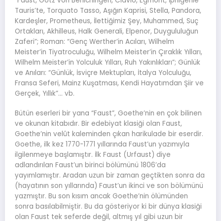
“Faust, Götz von Berlichingen, Clavio, Egmont, İphigenie
Tauris’te, Torquato Tasso, Aşığın Kaprisi, Stella, Pandora,
Kardeşler, Prometheus, İlettiğimiz Şey, Muhammed, Suç
Ortakları, Akhilleus, Halk Generali, Elpenor, Duygululuğun
Zaferi”; Roman: “Genç Werther’in Acıları, Wilhelm
Meister’in Tiyatroculuğu, Wilhelm Meister’in Çıraklık Yılları,
Wilhelm Meister’in Yolculuk Yılları, Ruh Yakınlıkları”; Günlük
ve Anıları: “Günlük, İsviçre Mektupları, İtalya Yolculuğu,
Fransa Seferi, Mainz Kuşatması, Kendi Hayatımdan Şiir ve
Gerçek, Yıllık”… vb.
Bütün eserleri bir yana “Faust”, Goethe’nin en çok bilinen
ve okunan kitabıdır. Bir edebiyat klasiği olan Faust,
Goethe’nin velût kaleminden çıkan harikulade bir eserdir.
Goethe, ilk kez 1770-1771 yıllarında Faust’un yazımıyla
ilgilenmeye başlamıştır. İlk Faust (Urfaust) diye
adlandırılan Faust’un birinci bölümünü 1806’da
yayımlamıştır. Aradan uzun bir zaman geçtikten sonra da
(hayatının son yıllarında) Faust’un ikinci ve son bölümünü
yazmıştır. Bu son kısım ancak Goethe’nin ölümünden
sonra basılabilmiştir. Bu da gösteriyor ki bir dünya klasiği
olan Faust tek seferde değil, altmış yıl gibi uzun bir