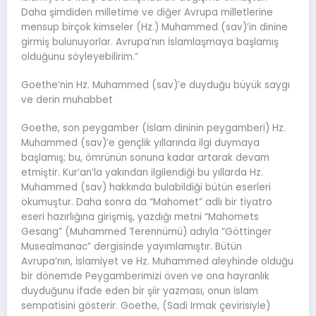
Daha şimdiden milletime ve diğer Avrupa milletlerine
mensup birçok kimseler (Hz.) Muhammed (sav)’in dinine
girmiş bulunuyorlar. Avrupa’nın İslamlaşmaya başlamış
olduğunu söyleyebilirim.”
Goethe’nin Hz. Muhammed (sav)’e duyduğu büyük saygı
ve derin muhabbet
Goethe, son peygamber (İslam dininin peygamberi) Hz.
Muhammed (sav)’e gençlik yıllarında ilgi duymaya
başlamış; bu, ömrünün sonuna kadar artarak devam
etmiştir. Kur’an’la yakından ilgilendiği bu yıllarda Hz.
Muhammed (sav) hakkında bulabildiği bütün eserleri
okumuştur. Daha sonra da “Mahomet” adlı bir tiyatro
eseri hazırlığına girişmiş, yazdığı metni “Mahomets
Gesang” (Muhammed Terennümü) adıyla “Göttinger
Musealmanac” dergisinde yayımlamıştır. Bütün
Avrupa’nın, İslamiyet ve Hz. Muhammed aleyhinde olduğu
bir dönemde Peygamberimizi öven ve ona hayranlık
duyduğunu ifade eden bir şiir yazması, onun İslam
sempatisini gösterir. Goethe, (Sadi Irmak çevirisiyle)