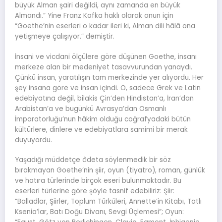
büyük Alman şairi değildi, aynı zamanda en büyük
Almandı.” Yine Franz Kafka haklı olarak onun için
“Goethe’nin eserleri o kadar ileri ki, Alman dili hâlâ ona
yetişmeye çalışıyor.” demiştir.
İnsani ve vicdani ölçülere göre düşünen Goethe, insanı
merkeze alan bir medeniyet tasavvurundan yanaydı.
Çünkü insan, yaratılışın tam merkezinde yer alıyordu. Her
şey insana göre ve insan içindi. O, sadece Grek ve Latin
edebiyatına değil, bilakis Çin’den Hindistan’a, İran’dan
Arabistan’a ve bugünkü Avrasya’dan Osmanlı
İmparatorluğu’nun hâkim olduğu coğrafyadaki bütün
kültürlere, dinlere ve edebiyatlara samimi bir merak
duyuyordu.
Yaşadığı müddetçe âdeta söylenmedik bir söz
bırakmayan Goethe’nin şiir, oyun (tiyatro), roman, günlük
ve hatıra türlerinde birçok eseri bulunmaktadır. Bu
eserleri türlerine göre şöyle tasnif edebiliriz: Şiir:
“Balladlar, Şiirler, Toplum Türküleri, Annette’in Kitabı, Tatlı
Ksenia’lar, Batı Doğu Divanı, Sevgi Üçlemesi”; Oyun: