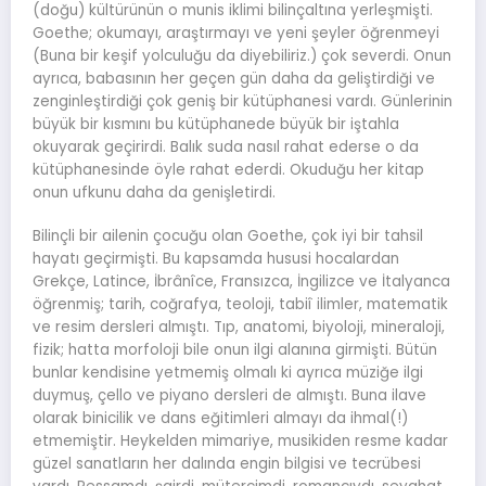
(doğu) kültürünün o munis iklimi bilinçaltına yerleşmişti.
Goethe; okumayı, araştırmayı ve yeni şeyler öğrenmeyi
(Buna bir keşif yolculuğu da diyebiliriz.) çok severdi. Onun
ayrıca, babasının her geçen gün daha da geliştirdiği ve
zenginleştirdiği çok geniş bir kütüphanesi vardı. Günlerinin
büyük bir kısmını bu kütüphanede büyük bir iştahla
okuyarak geçirirdi. Balık suda nasıl rahat ederse o da
kütüphanesinde öyle rahat ederdi. Okuduğu her kitap
onun ufkunu daha da genişletirdi.
Bilinçli bir ailenin çocuğu olan Goethe, çok iyi bir tahsil
hayatı geçirmişti. Bu kapsamda hususi hocalardan
Grekçe, Latince, İbrânîce, Fransızca, İngilizce ve İtalyanca
öğrenmiş; tarih, coğrafya, teoloji, tabiî ilimler, matematik
ve resim dersleri almıştı. Tıp, anatomi, biyoloji, mineraloji,
fizik; hatta morfoloji bile onun ilgi alanına girmişti. Bütün
bunlar kendisine yetmemiş olmalı ki ayrıca müziğe ilgi
duymuş, çello ve piyano dersleri de almıştı. Buna ilave
olarak binicilik ve dans eğitimleri almayı da ihmal(!)
etmemiştir. Heykelden mimariye, musikiden resme kadar
güzel sanatların her dalında engin bilgisi ve tecrübesi