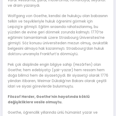
vardı. Ressamdı, şairdi, mütercimdi, romancıydı, seyahat
ve dram yazarıydı.
Wolfgang von Goethe, kendisi de hukukçu olan babasının
telkin ve teşvikleriyle hukuk öğrenimi görmek için
Leipzig’e gitmişti. Eğitim sırasında rahatsızlanmış, bu
yüzden de evine geri dönmek zorunda kalmıştı. 1770’te
eğitimini tamamlamak üzere Strasbourg Üniversitesi’ne
girmişti. Söz konusu üniversiteden mezun olmuş, avukatlık
belgesini almaya hak kazanmıştı. Strasbourg’dan hukuk
doktoru unvanıyla Frankfurt’a dönmüştü.
Pek çok disiplinde engin bilgiye sahip (Hezârfen) olan
Goethe; hem edebiyatçı (şair-yazar) hem ressam hem
doğa bilimci hem de siyasetçiydi. Bir siyasetçi olarak 1776
yılından itibaren, Weimar Dükalığı’nın Bakanı olarak çeşitli
idari ve siyasi görevlerde bulunmuştu.
Filozof Herder, Goethe’nin hayatında köklü
değişikliklere vesile olmuştu.
Goethe, öğrencilik yıllarında ünlü hümanist yazar ve