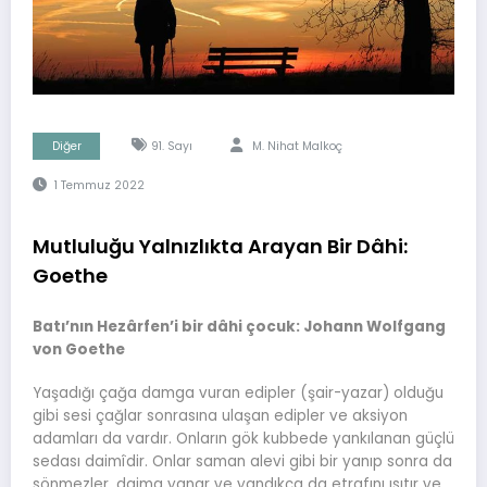
Diğer
91. Sayı
M. Nihat Malkoç
1 Temmuz 2022
Mutluluğu Yalnızlıkta Arayan Bir Dâhi:
Goethe
Batı’nın Hezârfen’i bir dâhi çocuk: Johann Wolfgang
von Goethe
Yaşadığı çağa damga vuran edipler (şair-yazar) olduğu
gibi sesi çağlar sonrasına ulaşan edipler ve aksiyon
adamları da vardır. Onların gök kubbede yankılanan güçlü
sedası daimîdir. Onlar saman alevi gibi bir yanıp sonra da
sönmezler, daima yanar ve yandıkça da etrafını ısıtır ve