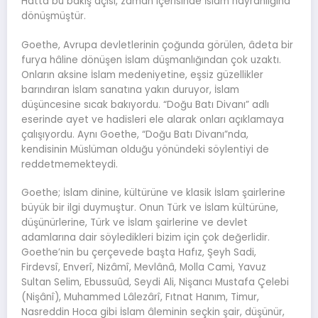
Hatta bu bakış açısı, zaman içerisinde İslam hayranlığına
dönüşmüştür.
Goethe, Avrupa devletlerinin çoğunda görülen, âdeta bir
furya hâline dönüşen İslam düşmanlığından çok uzaktı.
Onların aksine İslam medeniyetine, eşsiz güzellikler
barındıran İslam sanatına yakın duruyor, İslam
düşüncesine sıcak bakıyordu. “Doğu Batı Divanı” adlı
eserinde ayet ve hadisleri ele alarak onları açıklamaya
çalışıyordu. Aynı Goethe, “Doğu Batı Divanı”nda,
kendisinin Müslüman olduğu yönündeki söylentiyi de
reddetmemekteydi.
Goethe; İslam dinine, kültürüne ve klasik İslam şairlerine
büyük bir ilgi duymuştur. Onun Türk ve İslam kültürüne,
düşünürlerine, Türk ve İslam şairlerine ve devlet
adamlarına dair söyledikleri bizim için çok değerlidir.
Goethe’nin bu çerçevede başta Hafız, Şeyh Sadi,
Firdevsî, Enverî, Nizâmî, Mevlânâ, Molla Cami, Yavuz
Sultan Selim, Ebussuûd, Seydi Ali, Nişancı Mustafa Çelebi
(Nişânî), Muhammed Lâlezârî, Fıtnat Hanım, Timur,
Nasreddin Hoca gibi İslam âleminin seçkin şair, düşünür,