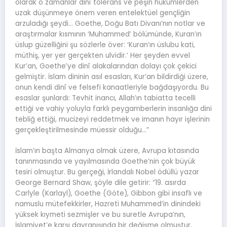
olarak o zamanlar dinî tolerans ve peşin hükümlerden
uzak düşünmeye önem veren entelektüel gençliğin
arzuladığı şeydi… Goethe, Doğu Batı Divanı’nın notlar ve
araştırmalar kısmının ‘Muhammed’ bölümünde, Kuran’ın
üslup güzelliğini şu sözlerle över: ‘Kuran’ın üslubu kati,
müthiş, yer yer gerçekten ulvidir.’ Her şeyden evvel
Kur’an, Goethe’ye dinî alakalarından dolayı çok çekici
gelmiştir. İslam dininin asıl esasları, Kur’an bildirdiği üzere,
onun kendi dinî ve felsefi kanaatleriyle bağdaşıyordu. Bu
esaslar şunlardı: Tevhit inancı, Allah’ın tabiatta tecelli
ettiği ve vahiy yoluyla farklı peygamberlerin insanlığa dini
tebliğ ettiği, mucizeyi reddetmek ve imanın hayır işlerinin
gerçekleştirilmesinde müessir olduğu…”
İslam’ın başta Almanya olmak üzere, Avrupa kıtasında
tanınmasında ve yayılmasında Goethe’nin çok büyük
tesiri olmuştur. Bu gerçeği, İrlandalı Nobel ödüllü yazar
George Bernard Shaw, şöyle dile getirir: “19. asırda
Carlyle (Karlayl), Goethe (Göte), Gibbon gibi insaflı ve
namuslu mütefekkirler, Hazreti Muhammed’in dinindeki
yüksek kıymeti sezmişler ve bu suretle Avrupa’nın,
İslamiyet’e karşı davranışında bir değişme olmuştur.