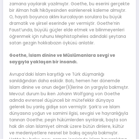
zamana yayılarak yazılmıştır. Goethe, bu eserini gerçekte
bir Alman halk hikâyesinden esinlenerek kaleme almıştır.
O, hayatı boyunca aklını kurcalayan sorulara bu büyük
dramatik ve şiirsel eserinde yer vermiştir. Goethe’nin
Faust’unda, büyülü güçler elde etmek ve bilinmeyenleri
öğrenmek için ruhunu Mephistopheles adındaki şeytana
satan gezgin hokkabazın öyküsü anlatılır.
Goethe, İslam dinine ve Müslümanlara sevgi ve
saygıyla yaklaşan bir insandı.
Avrupa’daki İslam karşıtlığı ve Türk düşmanlığı
sanıldığından daha eskidir. Batı, hemen her dönemde
İslam dinine ve onun değer(li)lerine ön yargıyla bakmıştır.
Mevcut durum bu iken Johann Wolfgang von Goethe
adında evrensel düşünceli bir mütefekkir dünyaya
gelerek bu yanlış gidişe son vermiştir. Şark’a ve İslam
dünyasına yoğun ve samimi ilgisi, sevgisi ve hayranlığıyla
tanınan Goethe; peşin hükümlerden sıyrılarak, başta son
hak din olan İslamiyet olmak üzere bütün dinlere, kültür
ve medeniyetlere nesnel bir bakış açısıyla bakmıştır.