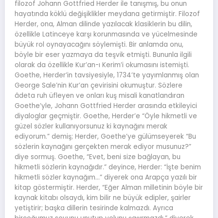
filozof Johann Gottfried Herder ile tanışmış, bu onun
hayatında köklü değişiklikler meydana getirmiştir. Filozof
Herder, ona, Alman dilinde yazılacak klasiklerin bu dilin,
özellikle Latinceye karşı korunmasında ve yücelmesinde
büyük rol oynayacağını söylemişti. Bir anlamda onu,
böyle bir eser yazmaya da teşvik etmişti. Bununla ilgili
olarak da özellikle Kur’an-ı Kerim’i okumasını istemişti.
Goethe, Herder’in tavsiyesiyle, 1734’te yayımlanmış olan
George Sale’nin Kur’an çevirisini okumuştur. Sözlere
âdeta ruh üfleyen ve onları kuş misali kanatlandıran
Goethe’yle, Johann Gottfried Herder arasında etkileyici
diyaloglar geçmiştir. Goethe, Herder’e “Öyle hikmetli ve
güzel sözler kullanıyorsunuz ki kaynağını merak
ediyorum.” demiş; Herder, Goethe’ye gülümseyerek “Bu
sözlerin kaynağını gerçekten merak ediyor musunuz?”
diye sormuş. Goethe, “Evet, beni size bağlayan, bu
hikmetli sözlerin kaynağıdır.” deyince, Herder: “İşte benim
hikmetli sözler kaynağım…” diyerek ona Arapça yazılı bir
kitap göstermiştir. Herder, “Eğer Alman milletinin böyle bir
kaynak kitabı olsaydı, kim bilir ne büyük edipler, şairler
yetiştirir; başka dillerin tesirinde kalmazdı. Ayrıca