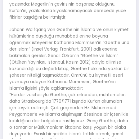
yazısında; Megerlin’in çevirisinin başarısız olduğunu,
Kur’an’ın, yazılanlarla kıyaslanamayacak derecede yüce
fikirler taşıdığını belirtmiştir.
Johann Wolfgang von Goethe’nin İslam’a ve onun kıymet
hükümlerine duyduğu muhabbeti enine boyuna
öğrenmek isteyenler Katharina Mommsen’in “Goethe und
der Islam” (Insel Verlag, Frankfurt, 2001) adlı eserine
bakmaları gerekir. Senail Özkan’ın “Goethe ve İslam”
(Ötüken Yayınları, İstanbul, Kasım 2012) adıyla dilimize
kazandırdığı bu değerli kitap, Goethe hakkında yazılan bir
şaheser niteliği taşımaktadır. Ömrünü bu kıymetli eseri
yazmaya adayan Katharina Mommsen, Goethe’nin
İslam’a ilgisini şöyle açıklamaktadır:
“Herder vasıtasıyla Goethe, çok erkenden, muhtemelen
daha Strasbourg’da 1770/1771 kışında Kur’an okumaları
için teşvik edilmişti. Çok geçmeden Hz. Muhammed
Peygamber’e ve İslam’a alışılmışsın ötesinde bir içtenlikle
katıldığına dair belgelere rastlıyoruz. Genç Goethe, daha
o zamanlar Müslümanların kitabına karşı yoğun bir alaka
duyuyordu. Esaslı bir şekilde İslam’ı tetkik etmek, genel