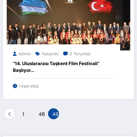
Admin
Haberler
0 Yorumlar
“14. Uluslararası Taşkent Film Festivali”
Başlıyor…
1 Eylül 2022
Yazı
1
48
49
…
sayfalaması