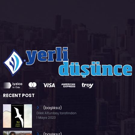
RECENT POST
(başlıksız)
Dilek Altunbaş tarafından
1 Mayıs 2023
(başlıksız)