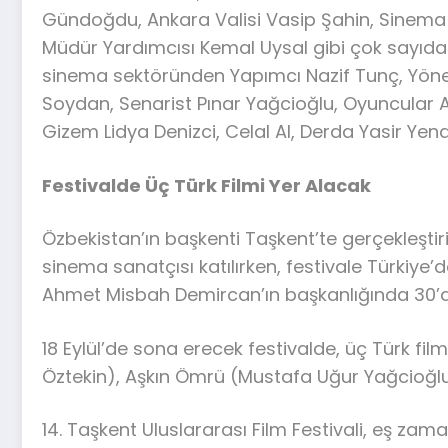
Gündoğdu, Ankara Valisi Vasip Şahin, Sinema
Müdür Yardımcısı Kemal Uysal gibi çok sayıda s
sinema sektöründen Yapımcı Nazif Tunç, Yön
Soydan, Senarist Pınar Yağcioğlu, Oyuncular 
Gizem Lidya Denizci, Celal Al, Derda Yasir Yenal
Festivalde Üç Türk Filmi Yer Alacak
Özbekistan’ın başkenti Taşkent’te gerçekleştir
sinema sanatçısı katılırken, festivale Türkiye’
Ahmet Misbah Demircan’ın başkanlığında 30’dan 
18 Eylül’de sona erecek festivalde, üç Türk fi
Öztekin), Aşkın Ömrü (Mustafa Uğur Yağcioğlu
14. Taşkent Uluslararası Film Festivali, eş zama