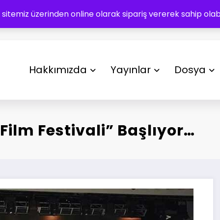
 sitemiz üzerinden online olarak sipariş vererek sahip olabil
Hakkımızda
Yayınlar
Dosya
Film Festivali” Başlıyor…