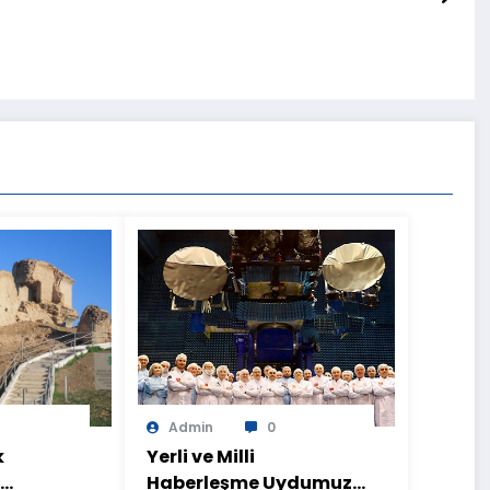
Admin
0
k
Yerli ve Milli
Haberleşme Uydumuz