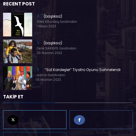
RECENT POST
(başlıksız)
Dilek Altunbaş tarafından
1 Mayıs 2023
(başlıksız)
Cenk SARIGÖL tarafından
30 Haziran 2022
“Süt Kardeşler” Tiyatro Oyunu Sahnelendi
admin tarafından
13 Haziran 2023
TAKİP ET