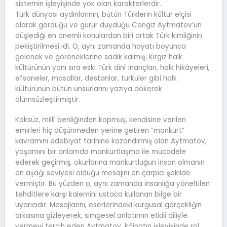
sistemin işleyişinde yok olan karakterlerdir.
Türk dünyası aydınlarının, bütün Türklerin kültür elçisi
olarak gördüğü ve gurur duyduğu Cengiz Aytmatov’un
düşlediği en önemli konulardan biri ortak Türk kimliğinin
pekiştirilmesi idi. O, aynı zamanda hayatı boyunca
gelenek ve göreneklerine sadık kalmış; Kırgız halk
kültürünün yanı sıra eski Türk dinî inançları, halk hikâyeleri,
efsaneler, masallar, destanlar, türküler gibi halk
kültürünün bütün unsurlarını yazıya dökerek
ölümsüzleştirmiştir.
Köksüz, millî benliğinden kopmuş, kendisine verilen
emirleri hiç düşünmeden yerine getiren ”mankurt”
kavramını edebiyat tarihine kazandırmış olan Aytmatov,
yaşamını bir anlamda mankurtlaşma ile mücadele
ederek geçirmiş, okurlarına mankurtluğun insan olmanın
en aşağı seviyesi olduğu mesajını en çarpıcı şekilde
vermiştir. Bu yüzden o, aynı zamanda insanlığa yöneltilen
tehditlere karşı kalemini ustaca kullanan bilge bir
uyarıcıdır. Mesajlarını, eserlerindeki kurgusal gerçekliğin
arkasına gizleyerek, simgesel anlatımın etkili diliyle
vermeyi tercih eden Aytmatov, kâinatın işleyişinde rol