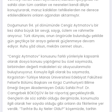
sahibi olan tüm canlıları ve nesneleri kendi diliyle
konuşturarak, maruz kaldıkları tehlikelerden ne derece
etkilendiklerini onların ağzından aktarmıştır.
Doğumunun 94. yıl dönümünde Cengiz Aytmatov’u bir
kez daha büyük bir sevgi, saygı, özlem ve rahmetle
anıyoruz. Türk dünyası, onun öngörüde bulunduğu şekilde
gün geçtikçe bir araya gelerek güçlenmeye devam
ediyor. Ruhu şâd olsun, mekânı cennet olsun…
“Cengiz Aytmatov” konusunu farklı yönleriyle kapsamlı
olarak dosya konusu yaptığımız bu özel sayımızda,
birbirinden değerli makaleleri siz okuyucularımızla
buluşturuyoruz. Konuyla ilgili olarak bu sayımızda,
Kırgızistan-Türkiye Manas Üniversitesi Edebiyat Fakültesi
Felsefe Bölümü Başkanı ve Kırgız Cumhuriyeti Bilime
Emeği Geçen Akademisyen Ödülü Sahibi Prof. Dr.
Camgırbek BÖKÖŞOV ile bir röportaj gerçekleştirdik.
Gençlerin de söz sahibi olduğu dergimizde, konumuzla
ilgili olarak her sayıda olduğu gibi onların da fikirlerine yer
verdik. “Tarihte Bu Ay Neler Oldu?” köşemizde, tarihin