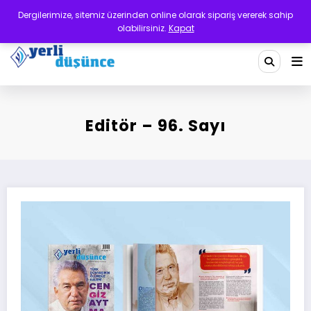
İçeriğe
Dergilerimize, sitemiz üzerinden online olarak sipariş vererek sahip
atla
olabilirsiniz.
Kapat
Yerli Düşünce Dergisi
Bir Medeniyet Tasavvurudur
Editör – 96. Sayı