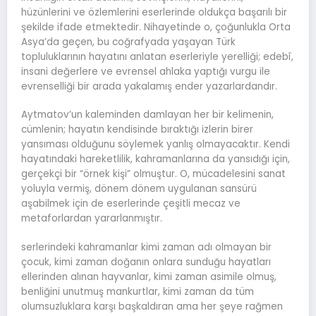
hüzünlerini ve özlemlerini eserlerinde oldukça başarılı bir
şekilde ifade etmektedir. Nihayetinde o, çoğunlukla Orta
Asya’da geçen, bu coğrafyada yaşayan Türk
topluluklarının hayatını anlatan eserleriyle yerelliği; edebî,
insani değerlere ve evrensel ahlaka yaptığı vurgu ile
evrenselliği bir arada yakalamış ender yazarlardandır.
Aytmatov’un kaleminden damlayan her bir kelimenin,
cümlenin; hayatın kendisinde bıraktığı izlerin birer
yansıması olduğunu söylemek yanlış olmayacaktır. Kendi
hayatındaki hareketlilik, kahramanlarına da yansıdığı için,
gerçekçi bir “örnek kişi” olmuştur. O, mücadelesini sanat
yoluyla vermiş, dönem dönem uygulanan sansürü
aşabilmek için de eserlerinde çeşitli mecaz ve
metaforlardan yararlanmıştır.
serlerindeki kahramanlar kimi zaman adı olmayan bir
çocuk, kimi zaman doğanın onlara sunduğu hayatları
ellerinden alınan hayvanlar, kimi zaman asimile olmuş,
benliğini unutmuş mankurtlar, kimi zaman da tüm
olumsuzluklara karşı başkaldıran ama her şeye rağmen