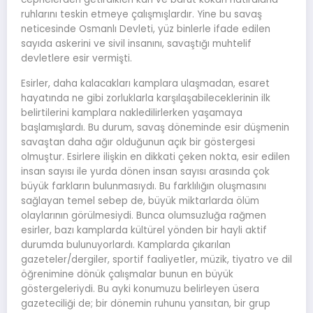
ruhlarını teskin etmeye çalışmışlardır. Yine bu savaş
neticesinde Osmanlı Devleti, yüz binlerle ifade edilen
sayıda askerini ve sivil insanını, savaştığı muhtelif
devletlere esir vermişti.
Esirler, daha kalacakları kamplara ulaşmadan, esaret
hayatında ne gibi zorluklarla karşılaşabileceklerinin ilk
belirtilerini kamplara nakledilirlerken yaşamaya
başlamışlardı. Bu durum, savaş döneminde esir düşmenin
savaştan daha ağır olduğunun açık bir göstergesi
olmuştur. Esirlere ilişkin en dikkati çeken nokta, esir edilen
insan sayısı ile yurda dönen insan sayısı arasında çok
büyük farkların bulunmasıydı. Bu farklılığın oluşmasını
sağlayan temel sebep de, büyük miktarlarda ölüm
olaylarının görülmesiydi. Bunca olumsuzluğa rağmen
esirler, bazı kamplarda kültürel yönden bir hayli aktif
durumda bulunuyorlardı. Kamplarda çıkarılan
gazeteler/dergiler, sportif faaliyetler, müzik, tiyatro ve dil
öğrenimine dönük çalışmalar bunun en büyük
göstergeleriydi. Bu ayki konumuzu belirleyen üsera
gazeteciliği de; bir dönemin ruhunu yansıtan, bir grup