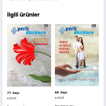
İlgili ürünler
69. Sayı
77. Sayı
₺
20,00
₺
25,00