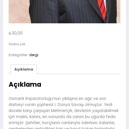
₺
30,00
Stokta yok
Kategoriler:
dergi
Açıklama
Açıklama
Osmanlı İmparatorluğu’nun yıkılışına en ağır ve son
darbeyi vuran şüphesiz I. Dünya Savaşı olmuştur. Yedi
düvele karşı çarpışan Mehmetçik, devletini yaşatabilmek
için malını, kanını, en sonunda da canını bu uğurda feda
etmiştir. Şehitler, borçlarını canlarıyla öderken; kalanlar,
cephelerden getirdikleri kan ve barut kokan hatıralarla