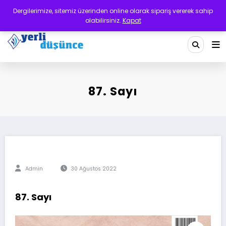
İçeriğe
Dergilerimize, sitemiz üzerinden online olarak sipariş vererek sahip
atla
olabilirsiniz.
Kapat
Yerli Düşünce Dergisi
Bir Medeniyet Tasavvurudur
87. Sayı
Admin
30 Ağustos 2022
87. Sayı