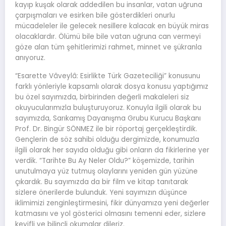
kayıp kuşak olarak addedilen bu insanlar, vatan uğruna
çarpışmaları ve esirken bile gösterdikleri onurlu
mücadeleler ile gelecek nesillere kalacak en büyük miras
olacaklardır. Ölümü bile bile vatan uğruna can vermeyi
göze alan tüm şehitlerimizi rahmet, minnet ve şükranla
anıyoruz.
“Esarette Vâveylâ: Esirlikte Türk Gazeteciliği” konusunu
farklı yönleriyle kapsamlı olarak dosya konusu yaptığımız
bu özel sayımızda, birbirinden değerli makaleleri siz
okuyucularımızla buluşturuyoruz. Konuyla ilgili olarak bu
sayımızda, Sarıkamış Dayanışma Grubu Kurucu Başkanı
Prof. Dr. Bingür SÖNMEZ ile bir röportaj gerçekleştirdik.
Gençlerin de söz sahibi olduğu dergimizde, konumuzla
ilgili olarak her sayıda olduğu gibi onların da fikirlerine yer
verdik. “Tarihte Bu Ay Neler Oldu?” köşemizde, tarihin
unutulmaya yüz tutmuş olaylarını yeniden gün yüzüne
çıkardık. Bu sayımızda da bir film ve kitap tanıtarak
sizlere önerilerde bulunduk. Yeni sayımızın düşünce
iklimimizi zenginleştirmesini, fikir dünyamıza yeni değerler
katmasını ve yol gösterici olmasını temenni eder, sizlere
keyifli ve bilinçli okumalar dileriz.