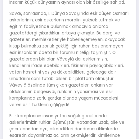
insanın küçük dünyasının aynası olan bir özelliğe sahipti.
Savaş sonrasında, I. Dünya Savaşı’nda esir düşen Osmanlı
askerlerinin, esir askerlerin moralini yüksek tutmak ve
eğitim faaliyetinde bulunmak amacıyla onlarca
gazete/dergi çıkardıkları ortaya çıkmıştır. Bu dergi ve
gazeteler, memleketleriyle haberleşemeyen, okuyacak
kitap bulmakta zorluk çektiği için ruhen beslenemeyen
esir insanların âdeta bir forumu niteliği taşımıştır. O
gazetelerden biri olan Vâveylâ da; esirlerimizin,
kendilerini ifade edebildikleri, fikirlerini paylaşabildikleri,
vatan hasretini yazıya dökebildikleri, geleceğe dair
umutlarını canlı tutabildikleri bir platform olmuştur.
Vâveylâ özelinde tüm çıkan gazeteler, onların var
olduklarının belgesiydi, ruhlarının yansıması ve esir
kamplarında zorlu şartlar altında yaşam mücadelesi
veren esir Türklerin çığlığıydı!
Esir kamplarının insan yutan soğuk gecelerinde
askerlerimizin ruhları üşümüştür. Vatandan uzak, aile ve
çocuklarından ayrı, bilmedikleri dondurucu iklimlerde
esaretin dayanılmaz acılarını çekmişlerdir. Kimilerince