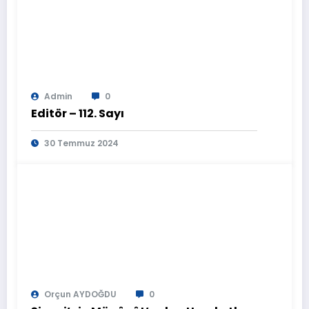
Admin
0
Editör – 112. Sayı
30 Temmuz 2024
Orçun AYDOĞDU
0