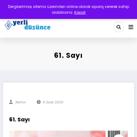
İçeriğe
Dergilerimize, sitemiz üzerinden online olarak sipariş vererek sahip
atla
olabilirsiniz.
Kapat
Yerli Düşünce Dergisi
Bir Medeniyet Tasavvurudur
61. Sayı
Admin
6 Ocak 2020
61. Sayı