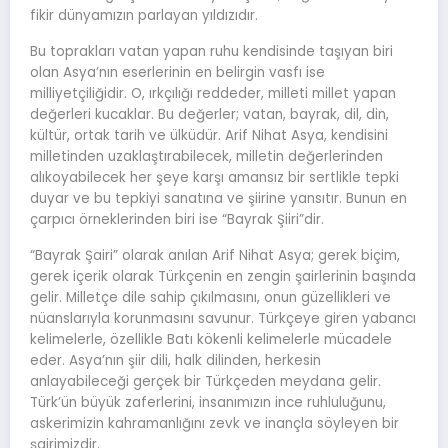
fikir dünyamızın parlayan yıldızıdır.
Bu toprakları vatan yapan ruhu kendisinde taşıyan biri
olan Asya’nın eserlerinin en belirgin vasfı ise
milliyetçiliğidir. O, ırkçılığı reddeder, milleti millet yapan
değerleri kucaklar. Bu değerler; vatan, bayrak, dil, din,
kültür, ortak tarih ve ülküdür. Arif Nihat Asya, kendisini
milletinden uzaklaştırabilecek, milletin değerlerinden
alıkoyabilecek her şeye karşı amansız bir sertlikle tepki
duyar ve bu tepkiyi sanatına ve şiirine yansıtır. Bunun en
çarpıcı örneklerinden biri ise “Bayrak Şiiri”dir.
“Bayrak Şairi” olarak anılan Arif Nihat Asya; gerek biçim,
gerek içerik olarak Türkçenin en zengin şairlerinin başında
gelir. Milletçe dile sahip çıkılmasını, onun güzellikleri ve
nüanslarıyla korunmasını savunur. Türkçeye giren yabancı
kelimelerle, özellikle Batı kökenli kelimelerle mücadele
eder. Asya’nın şiir dili, halk dilinden, herkesin
anlayabileceği gerçek bir Türkçeden meydana gelir.
Türk’ün büyük zaferlerini, insanımızın ince ruhluluğunu,
askerimizin kahramanlığını zevk ve inançla söyleyen bir
şairimizdir.