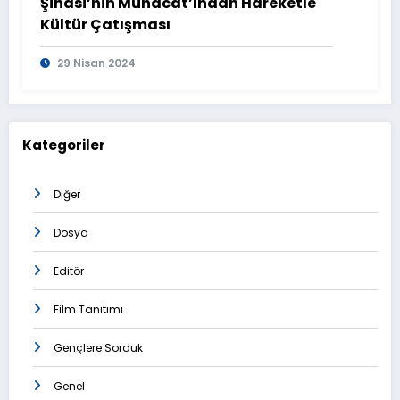
Şinasi’nin Münâcât’ından Hareketle
Kültür Çatışması
29 Nisan 2024
Kategoriler
Diğer
Dosya
Editör
Film Tanıtımı
Gençlere Sorduk
Genel