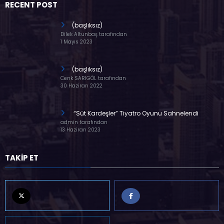
RECENT POST
(başlıksız)
Dilek Altunbaş tarafından
1 Mayıs 2023
(başlıksız)
Cenk SARIGÖL tarafından
30 Haziran 2022
“Süt Kardeşler” Tiyatro Oyunu Sahnelendi
admin tarafından
13 Haziran 2023
TAKİP ET