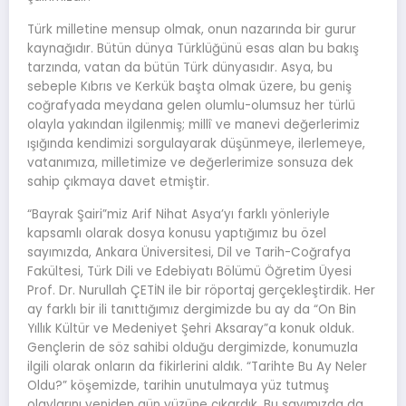
Türk milletine mensup olmak, onun nazarında bir gurur
kaynağıdır. Bütün dünya Türklüğünü esas alan bu bakış
tarzında, vatan da bütün Türk dünyasıdır. Asya, bu
sebeple Kıbrıs ve Kerkük başta olmak üzere, bu geniş
coğrafyada meydana gelen olumlu-olumsuz her türlü
olayla yakından ilgilenmiş; millî ve manevi değerlerimiz
ışığında kendimizi sorgulayarak düşünmeye, ilerlemeye,
vatanımıza, milletimize ve değerlerimize sonsuza dek
sahip çıkmaya davet etmiştir.
“Bayrak Şairi”miz Arif Nihat Asya’yı farklı yönleriyle
kapsamlı olarak dosya konusu yaptığımız bu özel
sayımızda, Ankara Üniversitesi, Dil ve Tarih-Coğrafya
Fakültesi, Türk Dili ve Edebiyatı Bölümü Öğretim Üyesi
Prof. Dr. Nurullah ÇETİN ile bir röportaj gerçekleştirdik. Her
ay farklı bir ili tanıttığımız dergimizde bu ay da “On Bin
Yıllık Kültür ve Medeniyet Şehri Aksaray”a konuk olduk.
Gençlerin de söz sahibi olduğu dergimizde, konumuzla
ilgili olarak onların da fikirlerini aldık. “Tarihte Bu Ay Neler
Oldu?” köşemizde, tarihin unutulmaya yüz tutmuş
olaylarını yeniden gün yüzüne çıkardık. Bu sayımızda da