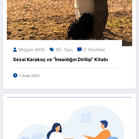
Müjgan AKİN
85. Sayı
0 Yorumlar
Sezai Karakoç ve “İnsanlığın Dirilişi” Kitabı
1 Ocak 2022