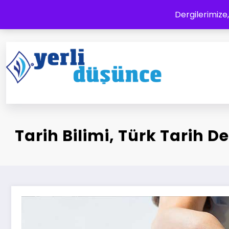
İçeriğe
Dergilerimize,
atla
Yerli Düşünce Dergisi
Bir Medeniyet Tasavvurudur
Tarih Bilimi, Türk Tarih De