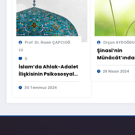
Prof. Dr. İhsan ÇAPCIOĞ
Orçun AYDOĞDU
Şinasi’nin
LU
Münâcât’ında
0
Hareketle Kült
İslam’da Ahlak-Adalet
Çatışması
29 Nisan 2024
İlişkisinin Psikososyal
İz Düşümleri
30 Temmuz 2024