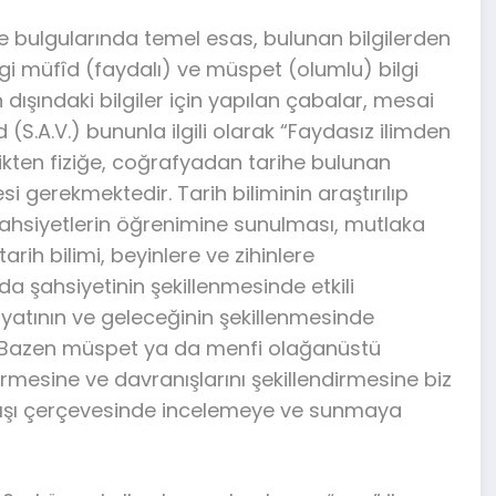
e bulgularında temel esas, bulunan bilgilerden
lgi müfîd (faydalı) ve müspet (olumlu) bilgi
in dışındaki bilgiler için yapılan çabalar, mesai
.A.V.) bununla ilgili olarak “Faydasız ilimden
kten fiziğe, coğrafyadan tarihe bulunan
i gerekmektedir. Tarih biliminin araştırılıp
şahsiyetlerin öğrenimine sunulması, mutlaka
arih bilimi, beyinlere ve zihinlere
a şahsiyetinin şekillenmesinde etkili
ayatının ve geleceğinin şekillenmesinde
r. Bazen müspet ya da menfi olağanüstü
irmesine ve davranışlarını şekillendirmesine biz
n akışı çerçevesinde incelemeye ve sunmaya