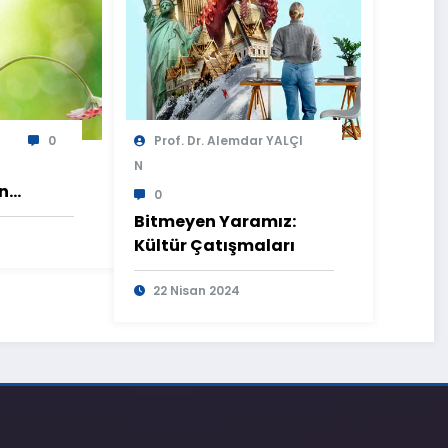
0
Prof. Dr. Alemdar YALÇI
N
n
0
ür
Bitmeyen Yaramız:
Kültür Çatışmaları
22 Nisan 2024