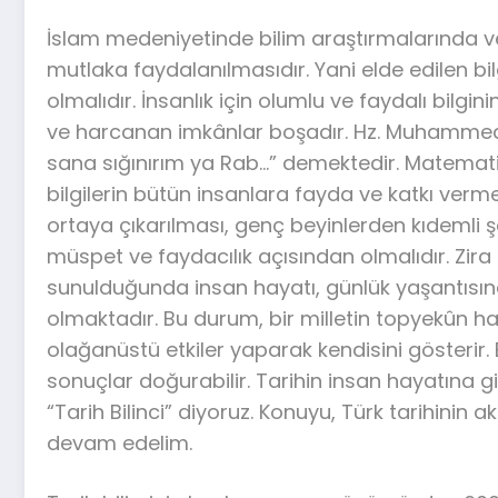
İslam medeniyetinde bilim araştırmalarında v
mutlaka faydalanılmasıdır. Yani elde edilen bi
olmalıdır. İnsanlık için olumlu ve faydalı bilgin
ve harcanan imkânlar boşadır. Hz. Muhammed (S
sana sığınırım ya Rab…” demektedir. Matemati
bilgilerin bütün insanlara fayda ve katkı vermes
ortaya çıkarılması, genç beyinlerden kıdemli 
müspet ve faydacılık açısından olmalıdır. Zira t
sunulduğunda insan hayatı, günlük yaşantısınd
olmaktadır. Bu durum, bir milletin topyekûn h
olağanüstü etkiler yaparak kendisini gösteri
sonuçlar doğurabilir. Tarihin insan hayatına g
“Tarih Bilinci” diyoruz. Konuyu, Türk tarihini
devam edelim.