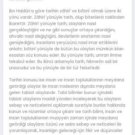
İbn Haldûn’a göre tarihin zâhirî ve bâtınî olmak üzere iki
yönü vardır. Zâhirî yönüyle tarih, olup bitenlerin naklinden
ibarettir. Zâhirî yönüyle tarih, olayların nasıl
gerçekleştiğini ve ne gibi sonuçlar ortaya çıkardığını,
ahvalin nasıl değiştiğini, devletlerin sınırlarının nasıl
genişlediğini, insanların yeryüzünü nasıl imar ettiklerini
anlatır; bâtınî yönüyle de bütün bu olayları mümkün kılan
esasları söz konusu eder. Bu yönüyle tarih, umran ilmine
tekabül eder. Bu ikinci anlamıyla tarih, hikmetin asli bir
unsurudur ve bu yönüyle de bir tür felsefedir.
Tarihin konusu ise insan ve insan topluluklarının meydana
getirdiği olaylar ile insan iradesinin dışında meydana
gelen tabiat olaylarıdır. Tabii bilimler bunun içindeki
tabiat olaylarını maddi yönden inceleyerek bu olayların
sebep ve neticelerini açıklamak suretiyle bunlar hakkında
kanun ve nizamlar ortaya çıkarır ise tarih bilimi, insan ve
insan topluluklarının muayyen zaman içinde meydana
getirdiği olayların özünü ve aslını sebep ve neticeleri ile
yorumlayarak, insanlığın geleceği için fikir ve düşünceler