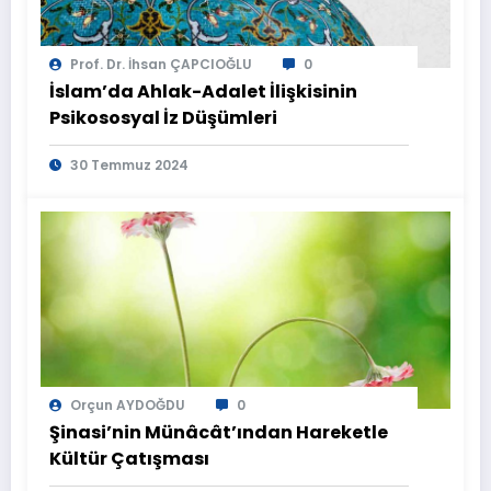
Prof. Dr. İhsan ÇAPCIOĞLU
0
İslam’da Ahlak-Adalet İlişkisinin
Psikososyal İz Düşümleri
30 Temmuz 2024
Orçun AYDOĞDU
0
Şinasi’nin Münâcât’ından Hareketle
Kültür Çatışması