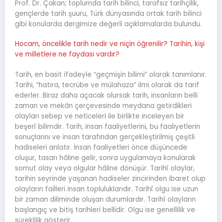
Prof. Dr. Çakan; toplumda tarih bilinci, tarafsız tarihçilik,
gençlerde tarih şuuru, Türk dünyasında ortak tarih bilinci
gibi konularda dergimize değerli açıklamalarda bulundu.
Hocam, öncelikle tarih nedir ve niçin öğrenilir? Tarihin, kişi
ve milletlere ne faydası vardır?
Tarih, en basit ifadeyle “geçmişin bilimi” olarak tanımlanır.
Tarihi, “hatıra, tecrübe ve mülahaza” ilmi olarak da tarif
ederler. Biraz daha açacak olursak tarih, insanların belli
zaman ve mekân çerçevesinde meydana getirdikleri
olayları sebep ve neticeleri ile birlikte inceleyen bir
beşerî bilimdir. Tarih, insan faaliyetlerini, bu faaliyetlerin
sonuçlarını ve insan tarafından gerçekleştirilmiş çeşitli
hadiseleri anlatır. İnsan faaliyetleri önce düşüncede
oluşur, tasarı hâline gelir, sonra uygulamaya konularak
somut olay veya olgular hâline dönüşür. Tarihî olaylar,
tarihin seyrinde yaşanan hadiseler zincirinden ibaret olup
olayların failleri insan topluluklarıdır. Tarihî olgu ise uzun
bir zaman diliminde oluşan durumlardır. Tarihî olayların
başlangıç ve bitiş tarihleri bellidir. Olgu ise genellilik ve
süreklilik gösterir.