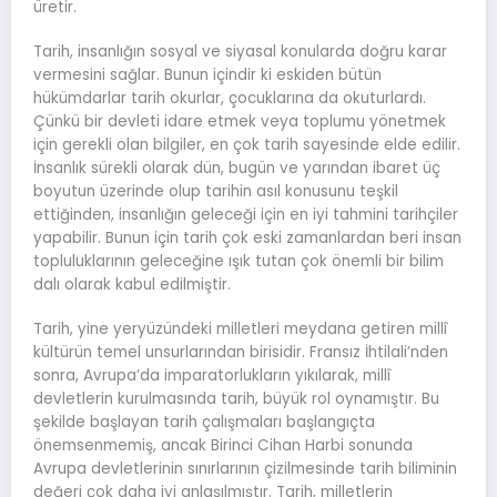
üretir.
Tarih, insanlığın sosyal ve siyasal konularda doğru karar
vermesini sağlar. Bunun içindir ki eskiden bütün
hükümdarlar tarih okurlar, çocuklarına da okuturlardı.
Çünkü bir devleti idare etmek veya toplumu yönetmek
için gerekli olan bilgiler, en çok tarih sayesinde elde edilir.
İnsanlık sürekli olarak dün, bugün ve yarından ibaret üç
boyutun üzerinde olup tarihin asıl konusunu teşkil
ettiğinden, insanlığın geleceği için en iyi tahmini tarihçiler
yapabilir. Bunun için tarih çok eski zamanlardan beri insan
topluluklarının geleceğine ışık tutan çok önemli bir bilim
dalı olarak kabul edilmiştir.
Tarih, yine yeryüzündeki milletleri meydana getiren millî
kültürün temel unsurlarından birisidir. Fransız İhtilali’nden
sonra, Avrupa’da imparatorlukların yıkılarak, millî
devletlerin kurulmasında tarih, büyük rol oynamıştır. Bu
şekilde başlayan tarih çalışmaları başlangıçta
önemsenmemiş, ancak Birinci Cihan Harbi sonunda
Avrupa devletlerinin sınırlarının çizilmesinde tarih biliminin
değeri çok daha iyi anlaşılmıştır. Tarih, milletlerin