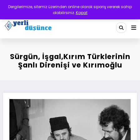
İçeriğe
Dergilerimize, sitemiz üzerinden online olarak sipariş vererek sahip
atla
olabilirsiniz.
Kapat
Yerli Düşünce Dergisi
Bir Medeniyet Tasavvurudur
Sürgün, İşgal,Kırım Türklerinin
Şanlı Direnişi ve Kırımoğlu