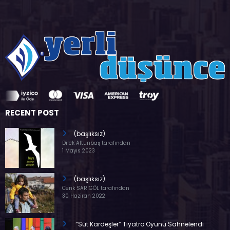
RECENT POST
(başlıksız)
Dilek Altunbaş tarafından
1 Mayıs 2023
(başlıksız)
Cenk SARIGÖL tarafından
30 Haziran 2022
“Süt Kardeşler” Tiyatro Oyunu Sahnelendi