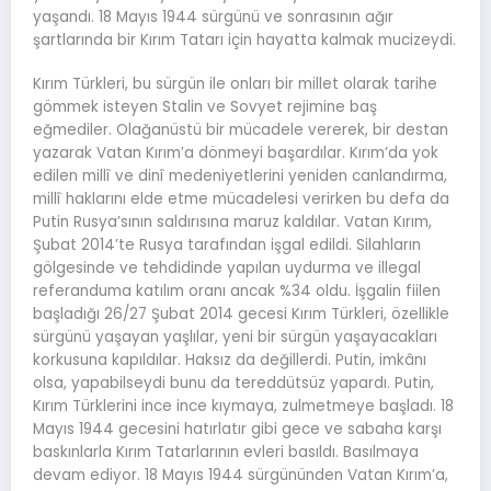
yaşandı. 18 Mayıs 1944 sürgünü ve sonrasının ağır
şartlarında bir Kırım Tatarı için hayatta kalmak mucizeydi.
Kırım Türkleri, bu sürgün ile onları bir millet olarak tarihe
gömmek isteyen Stalin ve Sovyet rejimine baş
eğmediler. Olağanüstü bir mücadele vererek, bir destan
yazarak Vatan Kırım’a dönmeyi başardılar. Kırım’da yok
edilen millî ve dinî medeniyetlerini yeniden canlandırma,
millî haklarını elde etme mücadelesi verirken bu defa da
Putin Rusya’sının saldırısına maruz kaldılar. Vatan Kırım,
Şubat 2014’te Rusya tarafından işgal edildi. Silahların
gölgesinde ve tehdidinde yapılan uydurma ve illegal
referanduma katılım oranı ancak %34 oldu. İşgalin fiilen
başladığı 26/27 Şubat 2014 gecesi Kırım Türkleri, özellikle
sürgünü yaşayan yaşlılar, yeni bir sürgün yaşayacakları
korkusuna kapıldılar. Haksız da değillerdi. Putin, imkânı
olsa, yapabilseydi bunu da tereddütsüz yapardı. Putin,
Kırım Türklerini ince ince kıymaya, zulmetmeye başladı. 18
Mayıs 1944 gecesini hatırlatır gibi gece ve sabaha karşı
baskınlarla Kırım Tatarlarının evleri basıldı. Basılmaya
devam ediyor. 18 Mayıs 1944 sürgününden Vatan Kırım’a,