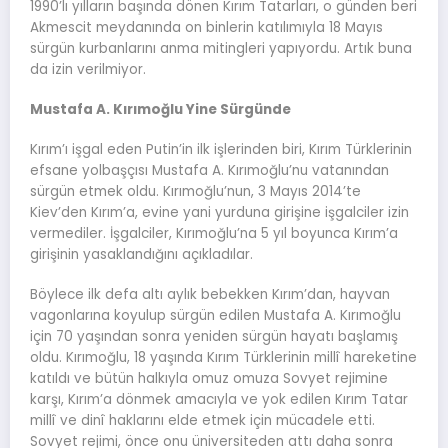
1990’lı yılların başında dönen Kırım Tatarları, o günden beri
Akmescit meydanında on binlerin katılımıyla 18 Mayıs
sürgün kurbanlarını anma mitingleri yapıyordu. Artık buna
da izin verilmiyor.
Mustafa A. Kırımoğlu Yine Sürgünde
Kırım’ı işgal eden Putin’in ilk işlerinden biri, Kırım Türklerinin
efsane yolbaşçısı Mustafa A. Kırımoğlu’nu vatanından
sürgün etmek oldu. Kırımoğlu’nun, 3 Mayıs 2014’te
Kiev’den Kırım’a, evine yani yurduna girişine işgalciler izin
vermediler. İşgalciler, Kırımoğlu’na 5 yıl boyunca Kırım’a
girişinin yasaklandığını açıkladılar.
Böylece ilk defa altı aylık bebekken Kırım’dan, hayvan
vagonlarına koyulup sürgün edilen Mustafa A. Kırımoğlu
için 70 yaşından sonra yeniden sürgün hayatı başlamış
oldu. Kırımoğlu, 18 yaşında Kırım Türklerinin millî hareketine
katıldı ve bütün halkıyla omuz omuza Sovyet rejimine
karşı, Kırım’a dönmek amacıyla ve yok edilen Kırım Tatar
millî ve dinî haklarını elde etmek için mücadele etti.
Sovyet rejimi, önce onu üniversiteden attı daha sonra