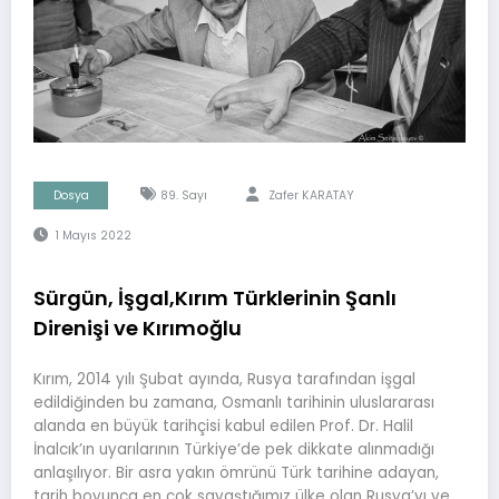
Dosya
89. Sayı
Zafer KARATAY
1 Mayıs 2022
Sürgün, İşgal,Kırım Türklerinin Şanlı
Direnişi ve Kırımoğlu
Kırım, 2014 yılı Şubat ayında, Rusya tarafından işgal
edildiğinden bu zamana, Osmanlı tarihinin uluslararası
alanda en büyük tarihçisi kabul edilen Prof. Dr. Halil
İnalcık’ın uyarılarının Türkiye’de pek dikkate alınmadığı
anlaşılıyor. Bir asra yakın ömrünü Türk tarihine adayan,
tarih boyunca en çok savaştığımız ülke olan Rusya’yı ve