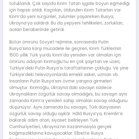
tutuklandı. Çok sayıda Kırım Tatarı işgale boyun eğmediği
için hapse atıldı. Kaçırılan, öldürülen Kırım Tatarları var.
Kırım’da yeni sürgünler, zulümler yaşanırken Rusya,
Ukrayna’ya saldırdı. Bu da yepyeni tehlikeleri, zorlukları,
acıları beraberinde getirdi.
Bütün ömrünü Sovyet rejimine, sonrasında Putin
Rusya’sına karşı mücadele ile geçiren, Kırım Türklerinin
1500 yıllık Türk yurdu Kırım’da yeniden var olmaları için
ömrünü adayan Kırımoğlu’nu en çok şaşırtan ve üzen,
Türkiye’deki Putin Rusya’sı taraftarlarının çokluğu. Ve yine
Türkiye’deki televizyonlarda emekli asker, uzman vb.
insanların Putin Rusya’sını övme yarışına girmeleri
olmuştur. Kırımoğlu, Ukrayna’daki savaşın sadece
Ukraynalıların özgürlük savaşı olmadığını, bu savaşın aynı
zamanda Kırım’a yeniden sahip olmaları savaşı olduğunu
düşünüyor. Aynı zamanda bu savaşın, Türk dünyasının
özgürlük savaşı olduğu aşikâr. Hâlâ Rusya’ya, Kremlin’e
bakarak adım atan, siyaset belirleyen Türk
Cumhuriyetleri, Ukrayna’nın kazanmasıyla gerçek
bağımsızlıklarına kavuşacaklar. Elbette Rusya