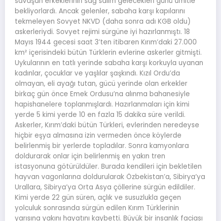
savaşan erkeklerinin sağ salim gelecekleri günü ümitle
bekliyorlardı. Ancak gelenler, sabaha karşı kapılarını
tekmeleyen Sovyet NKVD (daha sonra adı KGB oldu)
askerleriydi. Sovyet rejimi sürgüne iyi hazırlanmıştı. 18
Mayıs 1944 gecesi saat 3’ten itibaren Kırım’daki 27.000
km² içerisindeki bütün Türklerin evlerine askerler gitmişti.
Uykularının en tatlı yerinde sabaha karşı korkuyla uyanan
kadınlar, çocuklar ve yaşlılar şaşkındı. Kızıl Ordu’da
olmayan, eli ayağı tutan, gücü yerinde olan erkekler
birkaç gün önce Emek Ordusu’na alınma bahanesiyle
hapishanelere toplanmışlardı. Hazırlanmaları için kimi
yerde 5 kimi yerde 10 en fazla 15 dakika süre verildi.
Askerler, Kırım’daki bütün Türkleri, evlerinden neredeyse
hiçbir eşya almasına izin vermeden önce köylerde
belirlenmiş bir yerlerde topladılar. Sonra kamyonlara
doldurarak onlar için belirlenmiş en yakın tren
istasyonuna götürüldüler. Burada kendileri için bekletilen
hayvan vagonlarına doldurularak Özbekistan’a, Sibirya’ya
Urallara, Sibirya’ya Orta Asya çöllerine sürgün edildiler.
Kimi yerde 22 gün süren, açlık ve susuzlukla geçen
yolculuk sonrasında sürgün edilen Kırım Türklerinin
yarısına yakını hayatını kaybetti. Büyük bir insanlık faciası