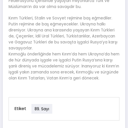
Federasyonu içerisinde yaşayan milyonlarca Türk ve
Müslüman’ın da var olma savaşıdır bu.
Kırım Türkleri, Stalin ve Sovyet rejimine baş eğmediler.
Putin rejimine de baş eğmeyecekler. Ukrayna halkı
direniyor. Ukrayna ana karasında yaşayan Kırım Türkleri
de, Çeçenler, İdil Ural Türkleri, Türkistanlılar, Azerbaycan
ve Gagavuz Türkleri de bu savaşta işgalci Rusya’ya karşı
savaşıyorlar.
Kırımoğlu önderliğinde hem Kırım’da hem Ukrayna’da hem
de hür dünyada işgale ve işgalci Putin Rusya’sına karşı
şanlı direniş ve mücadelemiz sürüyor. İnanıyoruz ki Kırım’ın
işgali yakın zamanda sona erecek, Kırımoğlu ve sürgünde
olan Kırım Tatarları, Vatan Kırım’a geri dönecek.
Etiket
89. Sayı