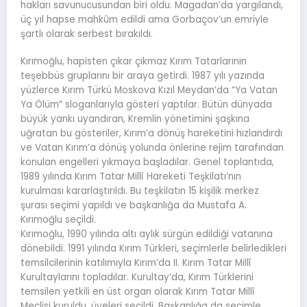
hakları savunucusundan biri oldu. Magadan’da yargılandı,
üç yıl hapse mahkûm edildi ama Gorbaçov’un emriyle
şartlı olarak serbest bırakıldı.
Kırımoğlu, hapisten çıkar çıkmaz Kırım Tatarlarının
teşebbüs gruplarını bir araya getirdi. 1987 yılı yazında
yüzlerce Kırım Türkü Moskova Kızıl Meydan’da “Ya Vatan
Ya Ölüm” sloganlarıyla gösteri yaptılar. Bütün dünyada
büyük yankı uyandıran, Kremlin yönetimini şaşkına
uğratan bu gösteriler, Kırım’a dönüş hareketini hızlandırdı
ve Vatan Kırım’a dönüş yolunda önlerine rejim tarafından
konulan engelleri yıkmaya başladılar. Genel toplantıda,
1989 yılında Kırım Tatar Millî Hareketi Teşkilatı’nın
kurulması kararlaştırıldı. Bu teşkilatın 15 kişilik merkez
şurası seçimi yapıldı ve başkanlığa da Mustafa A.
Kırımoğlu seçildi.
Kırımoğlu, 1990 yılında altı aylık sürgün edildiği vatanına
dönebildi. 1991 yılında Kırım Türkleri, seçimlerle belirledikleri
temsilcilerinin katılımıyla Kırım’da II. Kırım Tatar Millî
Kurultaylarını topladılar. Kurultay’da, Kırım Türklerini
temsilen yetkili en üst organ olarak Kırım Tatar Millî
Meclisi kuruldu, üyeleri seçildi. Başkanlığa da seçimle