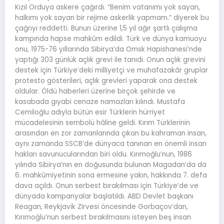
Kızıl Orduya askere çağırdı. “Benim vatanımı yok sayan,
halkımı yok sayan bir rejime askerlik yapmam.” diyerek bu
çağrıyı reddetti. Bunun üzerine 1,5 yıl ağır şartlı çalışma
kampında hapse mahkûm edildi. Türk ve dünya kamuoyu
onu, 1975-76 yıllarında Sibirya’da Omsk Hapishanesi’nde
yaptığı 303 günlük açlık grevi ile tanıdı. Onun açlık grevini
destek için Türkiye’deki milliyetçi ve muhafazakâr gruplar
protesto gösterileri, açlık grevleri yaparak ona destek
oldular. Öldü haberleri üzerine birçok şehirde ve
kasabada gıyabi cenaze namazları kılındı. Mustafa
Cemiloğlu adıyla bütün esir Türklerin hürriyet
mücadelesinin sembolü hâline geldi. Kırım Türklerinin
arasından en zor zamanlarında çıkan bu kahraman insan,
aynı zamanda SSCB’de dünyaca tanınan en önemli insan
hakları savunucularından biri oldu. Kırımoğlu’nun, 1986
yılında Sibirya’nın en doğusunda bulunan Magadan’da da
6. mahkûmiyetinin sona ermesine yakın, hakkında 7. defa
dava açıldı. Onun serbest bırakılması için Türkiye’de ve
dünyada kampanyalar başlatıldı. ABD Devlet başkanı
Reagan, Reykjavik Zirvesi öncesinde Gorbaçov’dan,
Kırımoğlu’nun serbest bırakılmasını isteyen beş insan