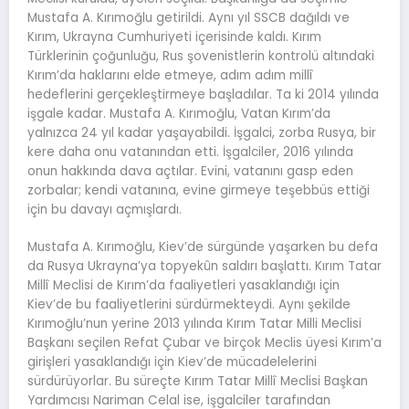
Mustafa A. Kırımoğlu getirildi. Aynı yıl SSCB dağıldı ve
Kırım, Ukrayna Cumhuriyeti içerisinde kaldı. Kırım
Türklerinin çoğunluğu, Rus şovenistlerin kontrolü altındaki
Kırım’da haklarını elde etmeye, adım adım millî
hedeflerini gerçekleştirmeye başladılar. Ta ki 2014 yılında
işgale kadar. Mustafa A. Kırımoğlu, Vatan Kırım’da
yalnızca 24 yıl kadar yaşayabildi. İşgalci, zorba Rusya, bir
kere daha onu vatanından etti. İşgalciler, 2016 yılında
onun hakkında dava açtılar. Evini, vatanını gasp eden
zorbalar; kendi vatanına, evine girmeye teşebbüs ettiği
için bu davayı açmışlardı.
Mustafa A. Kırımoğlu, Kiev’de sürgünde yaşarken bu defa
da Rusya Ukrayna’ya topyekûn saldırı başlattı. Kırım Tatar
Millî Meclisi de Kırım’da faaliyetleri yasaklandığı için
Kiev’de bu faaliyetlerini sürdürmekteydi. Aynı şekilde
Kırımoğlu’nun yerine 2013 yılında Kırım Tatar Milli Meclisi
Başkanı seçilen Refat Çubar ve birçok Meclis üyesi Kırım’a
girişleri yasaklandığı için Kiev’de mücadelelerini
sürdürüyorlar. Bu süreçte Kırım Tatar Millî Meclisi Başkan
Yardımcısı Nariman Celal ise, işgalciler tarafından