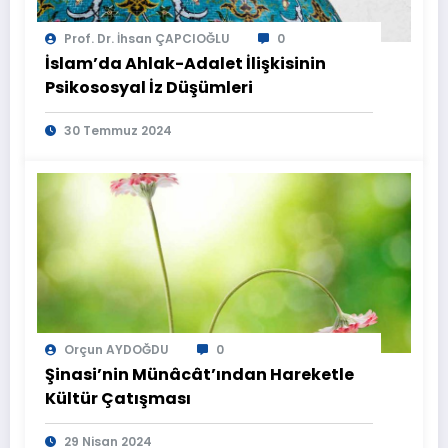
Prof. Dr. İhsan ÇAPCIOĞLU
0
İslam’da Ahlak-Adalet İlişkisinin
Psikososyal İz Düşümleri
30 Temmuz 2024
Orçun AYDOĞDU
0
Şinasi’nin Münâcât’ından Hareketle
Kültür Çatışması
29 Nisan 2024