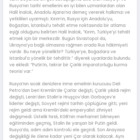
Rusya’nın tarihî emellerini en iyi bilen uzmanlardan olan
Halil İnalcık, Anadolu Ajansı’na demeç vererek halkımızı ve
yetkilileri uyarmıştı. Kırım’ın, Rusya için Anadolu’yu,
Boğazları, İstanbul’u tehdit etme noktasında bir atlama
eşiği olduğunu belirten Halil İnalcık, “Kırım, Türkiye’yi tehdit
etmek için bir merkezdir. Bugün Sivastopol da,
Ukrayna’ya bağlı olmasına rağmen orada Rus hâkimiyeti
vardır. Bu neye yöneliktir? Türkiye’ye, Boğazlara ve
İstanbul’a yönelik bir tehdittir.” diyerek uyarılarda bulundu
ve ekledi: “Putin’in, tekrar bir Çarlık imparatorluğu kurma
teorisi var.”
Rusya’nın sıcak denizlere inme emelinin kurucusu Deli
Petro’dan beri Kremlin’de Çarlar değişti, Çarlık yıkıldı rejim
değişti, Lenin’den Stalin’e Hruşçov’dan Gorbaçev’e
liderler değişti, Sovyet rejimi tarihin çöplüğüne gitti, yeni
rejim geldi ama Kremlin’deki emperyalist zihniyet
değişmedi. Üstelik hırslı, KGB’nin merhamet bilmeyen
eğitiminden geçmiş, Stalin ile yarışan bir Putin geldi.
Rusya’da, adım adım kontrolü ele geçirdi. Son Anayasa
değişikliği ile ölene kadar yeni Çar olarak kalacak. Aynı