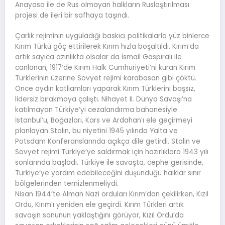
Anayasa ile de Rus olmayan halkların Ruslaştırılması
projesi de ileri bir safhaya taşındı.
Çarlık rejiminin uyguladığı baskıcı politikalarla yüz binlerce
Kırım Türkü göç ettirilerek Kırım hızla boşaltıldı. Kırım’da
artık sayıca azınlıkta olsalar da İsmail Gaspıralı ile
canlanan, 1917’de Kırım Halk Cumhuriyeti’ni kuran Kırım
Türklerinin üzerine Sovyet rejimi karabasan gibi çöktü.
Önce aydın katliamları yaparak Kırım Türklerini başsız,
lidersiz bırakmaya çalıştı. Nihayet II. Dünya Savaşı’na
katılmayan Türkiye’yi cezalandırma bahanesiyle
İstanbul’u, Boğazları, Kars ve Ardahan’ı ele geçirmeyi
planlayan Stalin, bu niyetini 1945 yılında Yalta ve
Potsdam Konferanslarında açıkça dile getirdi. Stalin ve
Sovyet rejimi Türkiye’ye saldırmak için hazırlıklara 1943 yılı
sonlarında başladı. Türkiye ile savaşta, cephe gerisinde,
Türkiye’ye yardım edebileceğini düşündüğü halklar sınır
bölgelerinden temizlenmeliydi.
Nisan 1944’te Alman Nazi orduları Kırım’dan çekilirken, Kızıl
Ordu, Kırım’ı yeniden ele geçirdi. Kırım Türkleri artık
savaşın sonunun yaklaştığını görüyor, Kızıl Ordu’da