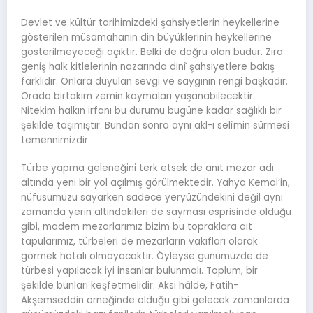
Devlet ve kültür tarihimizdeki şahsiyetlerin heykellerine
gösterilen müsamahanın din büyüklerinin heykellerine
gösterilmeyeceği açıktır. Belki de doğru olan budur. Zira
geniş halk kitlelerinin nazarında dinî şahsiyetlere bakış
farklıdır. Onlara duyulan sevgi ve saygının rengi başkadır.
Orada birtakım zemin kaymaları yaşanabilecektir.
Nitekim halkın irfanı bu durumu bugüne kadar sağlıklı bir
şekilde taşımıştır. Bundan sonra aynı akl-ı selîmin sürmesi
temennimizdir.
Türbe yapma geleneğini terk etsek de anıt mezar adı
altında yeni bir yol açılmış görülmektedir. Yahya Kemal’in,
nüfusumuzu sayarken sadece yeryüzündekini değil aynı
zamanda yerin altındakileri de sayması esprisinde olduğu
gibi, madem mezarlarımız bizim bu topraklara ait
tapularımız, türbeleri de mezarların vakıfları olarak
görmek hatalı olmayacaktır. Öyleyse günümüzde de
türbesi yapılacak iyi insanlar bulunmalı. Toplum, bir
şekilde bunları keşfetmelidir. Aksi hâlde, Fatih-
Akşemseddin örneğinde olduğu gibi gelecek zamanlarda