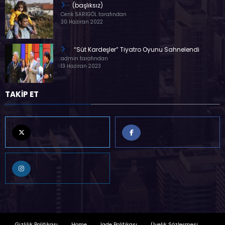
(başlıksız)
Cenk SARIGÖL tarafından
30 Haziran 2022
“Süt Kardeşler” Tiyatro Oyunu Sahnelendi
admin tarafından
13 Haziran 2023
TAKİP ET
Gizlilik Politikası
Home
İade Politikası
Üyelik Sözleşmesi