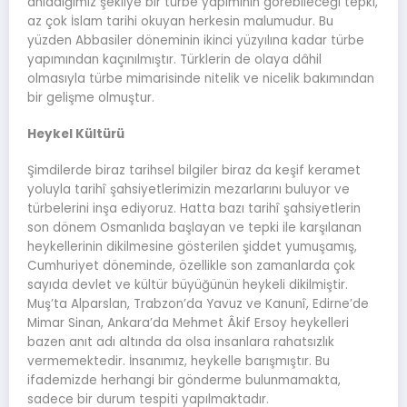
anladığımız şekliye bir türbe yapımının görebileceği tepki,
az çok İslam tarihi okuyan herkesin malumudur. Bu
yüzden Abbasiler döneminin ikinci yüzyılına kadar türbe
yapımından kaçınılmıştır. Türklerin de olaya dâhil
olmasıyla türbe mimarisinde nitelik ve nicelik bakımından
bir gelişme olmuştur.
Heykel Kültürü
Şimdilerde biraz tarihsel bilgiler biraz da keşif keramet
yoluyla tarihî şahsiyetlerimizin mezarlarını buluyor ve
türbelerini inşa ediyoruz. Hatta bazı tarihî şahsiyetlerin
son dönem Osmanlıda başlayan ve tepki ile karşılanan
heykellerinin dikilmesine gösterilen şiddet yumuşamış,
Cumhuriyet döneminde, özellikle son zamanlarda çok
sayıda devlet ve kültür büyüğünün heykeli dikilmiştir.
Muş’ta Alparslan, Trabzon’da Yavuz ve Kanunî, Edirne’de
Mimar Sinan, Ankara’da Mehmet Âkif Ersoy heykelleri
bazen anıt adı altında da olsa insanlara rahatsızlık
vermemektedir. İnsanımız, heykelle barışmıştır. Bu
ifademizde herhangi bir gönderme bulunmamakta,
sadece bir durum tespiti yapılmaktadır.