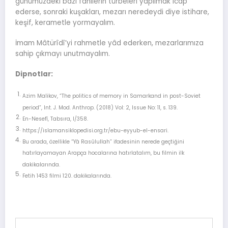
günümüzdeki bazı fanilerin türbeleri yapılmak icap
ederse, sonraki kuşakları, mezarı neredeydi diye istihare,
keşif, kerametle yormayalım.
İmam Mâtürîdî’yi rahmetle yâd ederken, mezarlarımıza
sahip çıkmayı unutmayalım.
Dipnotlar:
Azim Malikov, “The politics of memory in Samarkand in post-Soviet
period”, Int. J. Mod. Anthrop. (2018) Vol: 2, Issue No: 11, s. 139.
En-Nesefî, Tabsıra, I/358.
https://islamansiklopedisi.org.tr/ebu-eyyub-el-ensari.
Bu arada, özellikle “Yâ Rasûlullah” ifadesinin nerede geçtiğini
hatırlayamayan Arapça hocalarına hatırlatalım, bu filmin ilk
dakikalarında.
Fetih 1453 filmi 120. dakikalarında.