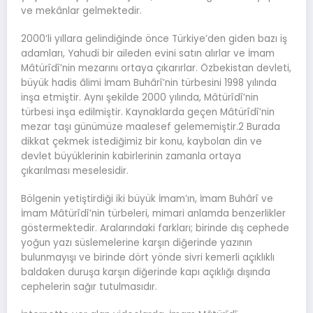
ve mekânlar gelmektedir.
2000’li yıllara gelindiğinde önce Türkiye’den giden bazı iş
adamları, Yahudi bir aileden evini satın alırlar ve İmam
Mâtürîdî’nin mezarını ortaya çıkarırlar. Özbekistan devleti,
büyük hadis âlimi İmam Buhârî’nin türbesini 1998 yılında
inşa etmiştir. Aynı şekilde 2000 yılında, Mâtürîdî’nin
türbesi inşa edilmiştir. Kaynaklarda geçen Mâtürîdî’nin
mezar taşı günümüze maalesef gelememiştir.2 Burada
dikkat çekmek istediğimiz bir konu, kaybolan din ve
devlet büyüklerinin kabirlerinin zamanla ortaya
çıkarılması meselesidir.
Bölgenin yetiştirdiği iki büyük İmam’ın, İmam Buhârî ve
İmam Mâtürîdî’nin türbeleri, mimari anlamda benzerlikler
göstermektedir. Aralarındaki farkları; birinde dış cephede
yoğun yazı süslemelerine karşın diğerinde yazının
bulunmayışı ve birinde dört yönde sivri kemerli açıklıklı
baldaken duruşa karşın diğerinde kapı açıklığı dışında
cephelerin sağır tutulmasıdır.