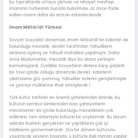
bu topraklarda ortaya çıkması ve nihayet mezhep
imamının türbesinin burada bulunması, az önce ifade
edilen önemi daha da artıran etkenlerdendir.
İmam Mâtürîdî Türbesi
Sovyet Sosyalist dönemde, İmam Mâtürîdî’nin kabrinin de
bulunduğu mezarlık, devlet tarafından Yahudilerin
iskânına açılmış ve Yahudi mahallesi yapılmıştır. Daha
önce Müslümanlar, mezarlık diye bu alana yerleşim
kurmamışlardı. Özellikle Sovyetlerin dinlere karşı şiddetli
bir tavır içinde olduğu dönemde devlet, kabirlerin
yıkılmasına göz yummuş, Yahudiler evlerini genişletmişler
ve çevreyi mülklerine ilhak etmişilerdir.1
Türk kültür tarihinin en önemli şehirlerinden birinde, bu
kültürün sembol isimlerinden bazı şahsiyetlerin
mezarlarının da içinde bulunduğu mezarlıkların yok
edilmesi, tam anlamıyla kültürel bir soykırımdır. Bu durum
aslında Rusların gerçekten ne yaptıklarını çok iyi
bildiklerini göstermektedir. Zira bir dönem kültürünü
yaşatacak şeylerin başında, o kültürle ilgili mimari yapılar