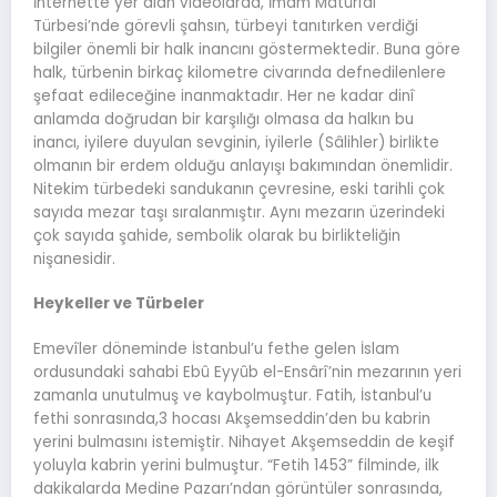
İnternette yer alan videolarda, İmam Mâtürîdî
Türbesi’nde görevli şahsın, türbeyi tanıtırken verdiği
bilgiler önemli bir halk inancını göstermektedir. Buna göre
halk, türbenin birkaç kilometre civarında defnedilenlere
şefaat edileceğine inanmaktadır. Her ne kadar dinî
anlamda doğrudan bir karşılığı olmasa da halkın bu
inancı, iyilere duyulan sevginin, iyilerle (Sâlihler) birlikte
olmanın bir erdem olduğu anlayışı bakımından önemlidir.
Nitekim türbedeki sandukanın çevresine, eski tarihli çok
sayıda mezar taşı sıralanmıştır. Aynı mezarın üzerindeki
çok sayıda şahide, sembolik olarak bu birlikteliğin
nişanesidir.
Heykeller ve Türbeler
Emevîler döneminde İstanbul’u fethe gelen İslam
ordusundaki sahabi Ebû Eyyûb el-Ensârî’nin mezarının yeri
zamanla unutulmuş ve kaybolmuştur. Fatih, İstanbul’u
fethi sonrasında,3 hocası Akşemseddin’den bu kabrin
yerini bulmasını istemiştir. Nihayet Akşemseddin de keşif
yoluyla kabrin yerini bulmuştur. “Fetih 1453” filminde, ilk
dakikalarda Medine Pazarı’ndan görüntüler sonrasında,