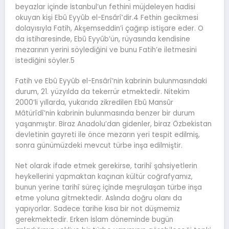
beyazlar içinde İstanbul’un fethini müjdeleyen hadisi
okuyan kişi Ebû Eyyûb el-Ensârî’dir.4 Fethin gecikmesi
dolayısıyla Fatih, Akşemseddin’i çağırıp istişare eder. O
da istiharesinde, Ebû Eyyûb’ün, rüyasında kendisine
mezarının yerini söylediğini ve bunu Fatih’e iletmesini
istediğini söyler.5
Fatih ve Ebû Eyyûb el-Ensârî’nin kabrinin bulunmasındaki
durum, 21. yüzyılda da tekerrür etmektedir. Nitekim
2000’li yıllarda, yukarıda zikredilen Ebû Mansûr
Mâtürîdî’nin kabrinin bulunmasında benzer bir durum
yaşanmıştır. Biraz Anadolu’dan gidenler, biraz Özbekistan
devletinin gayreti ile önce mezarın yeri tespit edilmiş,
sonra günümüzdeki mevcut türbe inşa edilmiştir.
Net olarak ifade etmek gerekirse, tarihî şahsiyetlerin
heykellerini yapmaktan kaçınan kültür coğrafyamız,
bunun yerine tarihî süreç içinde meşrulaşan türbe inşa
etme yoluna gitmektedir. Aslında doğru olanı da
yapıyorlar. Sadece tarihe kısa bir not düşmemiz
gerekmektedir. Erken İslam döneminde bugün