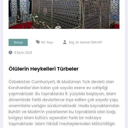
Dosya
82. Sayı
Doç. Dr. Kemal ÖZKURT
4 Ekim 2021
Ölülerin Heykelleri Türbeler
Özbekistan Cumhuriyeti, ilk Müslüman Türk devleti olan
Karahanlılar’dan kalan çok sayıda esere ev sahipliği
yapmaktadır. Bu topraklarda 8. yüzyılda başlayan, İslam
döneminde farklı devletlerce inşa edilen çok sayıda yapı,
onarımlarla varlığını sürdürmektedir. Hadis kaynaklarından
Buhârî ve Müslim’in yazarlarının bu topraklarla olan bağı,
bölgeyi İslam kültürü açısından farklı bir noktaya
taşımaktadır. İslam îtikâdî mezheplerinden Mâtürîdîliğin