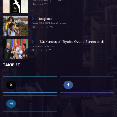
Dilek Altunbaş tarafından
1 Mayıs 2023
(başlıksız)
Cenk SARIGÖL tarafından
30 Haziran 2022
“Süt Kardeşler” Tiyatro Oyunu Sahnelendi
admin tarafından
13 Haziran 2023
TAKİP ET