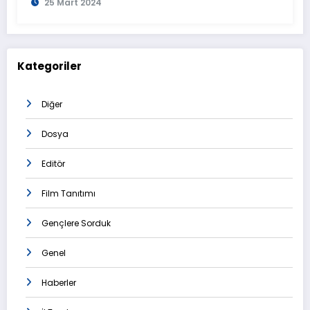
25 Mart 2024
Görüntülendi
Kategoriler
Diğer
Dosya
Editör
Film Tanıtımı
Gençlere Sorduk
Genel
Haberler