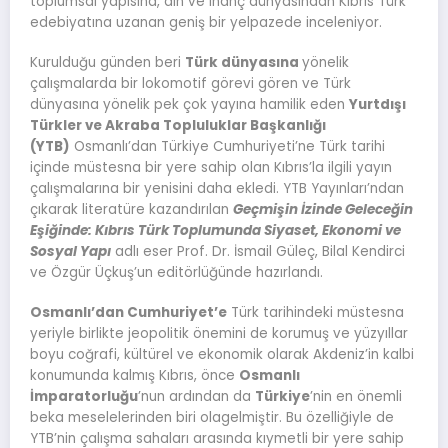
toplumsal yapısına, din ve inanç dünyasından Kıbrıs Türk
edebiyatına uzanan geniş bir yelpazede inceleniyor.
Kurulduğu günden beri
Türk dünyasına
yönelik
çalışmalarda bir lokomotif görevi gören ve Türk
dünyasına yönelik pek çok yayına hamilik eden
Yurtdışı
Türkler ve Akraba Topluluklar Başkanlığı
(YTB)
Osmanlı’dan Türkiye Cumhuriyeti’ne Türk tarihi
içinde müstesna bir yere sahip olan Kıbrıs’la ilgili yayın
çalışmalarına bir yenisini daha ekledi. YTB Yayınları’ndan
çıkarak literatüre kazandırılan
Geçmişin İzinde Geleceğin
Eşiğinde: Kıbrıs Türk Toplumunda Siyaset, Ekonomi ve
Sosyal Yapı
adlı eser Prof. Dr. İsmail Güleç, Bilal Kendirci
ve Özgür Üçkuş’un editörlüğünde hazırlandı.
Osmanlı’dan Cumhuriyet’e
Türk tarihindeki müstesna
yeriyle birlikte jeopolitik önemini de korumuş ve yüzyıllar
boyu coğrafi, kültürel ve ekonomik olarak Akdeniz’in kalbi
konumunda kalmış Kıbrıs, önce
Osmanlı
İmparatorluğu
’nun ardından da
Türkiye
’nin en önemli
beka meselelerinden biri olagelmiştir. Bu özelliğiyle de
YTB’nin çalışma sahaları arasında kıymetli bir yere sahip