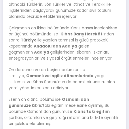
altındaki Türklerin, Jön Türkler ve İttihat ve Terakki ile
ilişkilerinden başlayarak günümüze kadar sivil toplum
alanında tecrübe ettiklerini içeriyor.
Çalışmanın on ikinci bölümünde Kıbrıs basını incelenirken
on üçüncü bölümünde ise
Kıbrıs Barış Harekât
ı’ndan
sonra
Türkiye
ile yapılan tarımsal iş gücü protokolü
kapsamında
Anadolu’dan Ada’ya
gelen
göçmenlerin
Ada’ya
gelişlerinden itibaren, iskânları,
entegrasyonları ve siyasal örgütlenmeleri inceleniyor.
On dördüncü ve on beşinci bölümler ise
sırasıyla,
Osmanlı ve İngiliz dönemlerinde
yargı
sistemini ve Kıbrıs Sorunu’nun da önemli bir unsuru olan
yerel yönetimleri konu ediniyor.
Eserin on altıncı bölümü ise
Osmanlı’dan
günümüze
Kıbrıs’taki eğitim meselesine ayrılmış. Bu
bölümde Osmanlı’dan günümüze
Kıbrıs’taki eğitim
;
şartları, ortamları ve geçirdiği reformlarla birlikte ayrıntılı
bir şekilde ele alınmış.