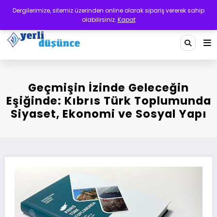
İçeriğe
Dergilerimize, sitemiz üzerinden online olarak sipariş vererek sahip
atla
olabilirsiniz.
Kapat
Yerli Düşünce Dergisi
Bir Medeniyet Tasavvurudur
Geçmişin İzinde Geleceğin
Eşiğinde: Kıbrıs Türk Toplumunda
Siyaset, Ekonomi ve Sosyal Yapı