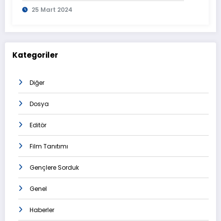
Tamamlanmasının Ardından
25 Mart 2024
Görüntülendi
Kategoriler
Diğer
Dosya
Editör
Film Tanıtımı
Gençlere Sorduk
Genel
Haberler