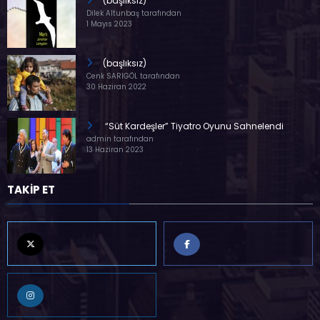
(başlıksız)
Dilek Altunbaş tarafından
1 Mayıs 2023
(başlıksız)
Cenk SARIGÖL tarafından
30 Haziran 2022
“Süt Kardeşler” Tiyatro Oyunu Sahnelendi
admin tarafından
13 Haziran 2023
TAKİP ET