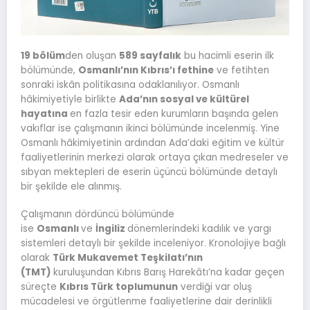
19 bölüm
den oluşan
589 sayfalık
bu hacimli eserin ilk
bölümünde,
Osmanlı’nın Kıbrıs’ı fethine
ve fetihten
sonraki iskân politikasına odaklanılıyor. Osmanlı
hâkimiyetiyle birlikte
Ada’nın sosyal ve kültürel
hayatına
en fazla tesir eden kurumların başında gelen
vakıflar ise çalışmanın ikinci bölümünde incelenmiş. Yine
Osmanlı hâkimiyetinin ardından Ada’daki eğitim ve kültür
faaliyetlerinin merkezi olarak ortaya çıkan medreseler ve
sıbyan mektepleri de eserin üçüncü bölümünde detaylı
bir şekilde ele alınmış.
Çalışmanın dördüncü bölümünde
ise
Osmanlı
ve
İngiliz
dönemlerindeki kadılık ve yargı
sistemleri detaylı bir şekilde inceleniyor. Kronolojiye bağlı
olarak
Türk Mukavemet Teşkilatı’nın
(TMT)
kuruluşundan Kıbrıs Barış Harekâtı’na kadar geçen
süreçte
Kıbrıs Türk toplumunun
verdiği var oluş
mücadelesi ve örgütlenme faaliyetlerine dair derinlikli