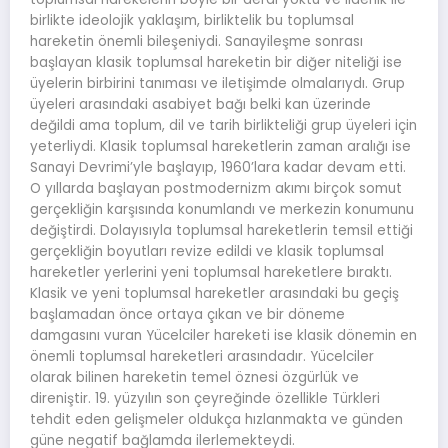
birlikte ideolojik yaklaşım, birliktelik bu toplumsal
hareketin önemli bileşeniydi. Sanayileşme sonrası
başlayan klasik toplumsal hareketin bir diğer niteliği ise
üyelerin birbirini tanıması ve iletişimde olmalarıydı. Grup
üyeleri arasındaki asabiyet bağı belki kan üzerinde
değildi ama toplum, dil ve tarih birlikteliği grup üyeleri için
yeterliydi. Klasik toplumsal hareketlerin zaman aralığı ise
Sanayi Devrimi’yle başlayıp, 1960’lara kadar devam etti.
O yıllarda başlayan postmodernizm akımı birçok somut
gerçekliğin karşısında konumlandı ve merkezin konumunu
değiştirdi. Dolayısıyla toplumsal hareketlerin temsil ettiği
gerçekliğin boyutları revize edildi ve klasik toplumsal
hareketler yerlerini yeni toplumsal hareketlere bıraktı.
Klasik ve yeni toplumsal hareketler arasındaki bu geçiş
başlamadan önce ortaya çıkan ve bir döneme
damgasını vuran Yücelciler hareketi ise klasik dönemin en
önemli toplumsal hareketleri arasındadır. Yücelciler
olarak bilinen hareketin temel öznesi özgürlük ve
direniştir. 19. yüzyılın son çeyreğinde özellikle Türkleri
tehdit eden gelişmeler oldukça hızlanmakta ve günden
güne negatif bağlamda ilerlemekteydi.