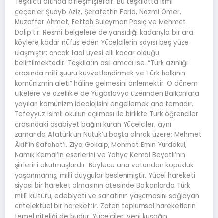
Teşkilatı altında birleşmişlerdir. Bu teşkilatta ismi
geçenler Şuayb Aziz, Şerafettin Ferid, Nazmi Ömer,
Muzaffer Ahmet, Fettah Süleyman Pasiç ve Mehmet
Dalip’tir. Resmî belgelere de yansıdığı kadarıyla bir ara
köylere kadar nüfus eden Yücelcilerin sayısı beş yüze
ulaşmıştır; ancak faal üyesi elli kadar olduğu
belirtilmektedir. Teşkilatın asıl amacı ise, “Türk azınlığı
arasında millî şuuru kuvvetlendirmek ve Türk halkının
komünizmin aleti“ hâline gelmesini önlemektir. O dönem
ülkelere ve özellikle de Yugoslavya üzerinden Balkanlara
yayılan komünizm ideolojisini engellemek ana temadır.
Tefeyyüz isimli okulun açılması ile birlikte Türk öğrenciler
arasındaki asabiyet bağını kuran Yücelciler, aynı
zamanda Atatürk’ün Nutuk’u başta olmak üzere; Mehmet
Âkif’in Safahat’ı, Ziya Gökalp, Mehmet Emin Yurdakul,
Namık Kemal’in eserlerini ve Yahya Kemal Beyatlı’nın
şiirlerini okutmuşlardır. Böylece ana vatandan kopukluk
yaşanmamış, millî duygular beslenmiştir. Yücel hareketi
siyasi bir hareket olmasının ötesinde Balkanlarda Türk
millî kültürü, edebiyatı ve sanatının yaşamasını sağlayan
entelektüel bir harekettir. Zaten toplumsal hareketlerin
temel niteliği de budur. Yücelciler, yeni kuşağın