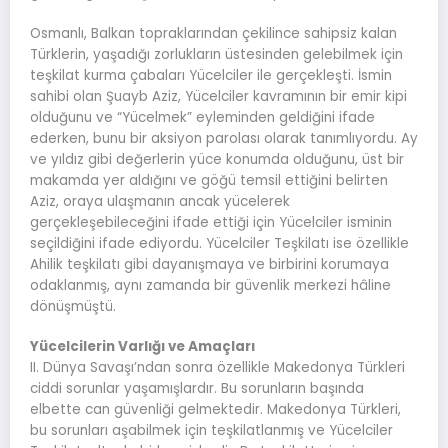
Osmanlı, Balkan topraklarından çekilince sahipsiz kalan
Türklerin, yaşadığı zorlukların üstesinden gelebilmek için
teşkilat kurma çabaları Yücelciler ile gerçekleşti. İsmin
sahibi olan Şuayb Aziz, Yücelciler kavramının bir emir kipi
olduğunu ve “Yücelmek” eyleminden geldiğini ifade
ederken, bunu bir aksiyon parolası olarak tanımlıyordu. Ay
ve yıldız gibi değerlerin yüce konumda olduğunu, üst bir
makamda yer aldığını ve göğü temsil ettiğini belirten
Aziz, oraya ulaşmanın ancak yücelerek
gerçekleşebileceğini ifade ettiği için Yücelciler isminin
seçildiğini ifade ediyordu. Yücelciler Teşkilatı ise özellikle
Ahilik teşkilatı gibi dayanışmaya ve birbirini korumaya
odaklanmış, aynı zamanda bir güvenlik merkezi hâline
dönüşmüştü.
Yücelcilerin Varlığı ve Amaçları
II. Dünya Savaşı’ndan sonra özellikle Makedonya Türkleri
ciddi sorunlar yaşamışlardır. Bu sorunların başında
elbette can güvenliği gelmektedir. Makedonya Türkleri,
bu sorunları aşabilmek için teşkilatlanmış ve Yücelciler