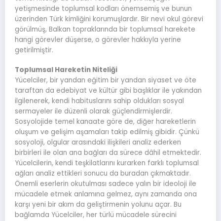
yetişmesinde toplumsal kodları önemsemiş ve bunun
üzerinden Türk kimliğini korumuşlardır. Bir nevi okul görevi
görülmüş, Balkan topraklarında bir toplumsal harekete
hangi görevler düşerse, o görevler hakkıyla yerine
getirilmiştir.
Toplumsal Hareketin Niteliği
Yücelciler, bir yandan eğitim bir yandan siyaset ve öte
taraftan da edebiyat ve kültür gibi başlıklar ile yakından
ilgilenerek, kendi habituslarını sahip oldukları sosyal
sermayeler ile düzenli olarak güçlendirmişlerdir.
Sosyolojide temel kanaate göre de, diğer hareketlerin
oluşum ve gelişim aşamaları takip edilmiş gibidir. Çünkü
sosyoloji, olgular arasındaki ilişkileri analiz ederken
birbirleri ile olan ana bağları da sürece dâhil etmektedir.
Yücelcilerin, kendi teşkilatlarını kurarken farklı toplumsal
ağları analiz ettikleri sonucu da buradan çıkmaktadır.
Önemli eserlerin okutulması sadece yalın bir ideoloji ile
mücadele etmek anlamına gelmez, aynı zamanda ona
karşı yeni bir akım da geliştirmenin yolunu açar. Bu
bağlamda Yücelciler, her türlü mücadele sürecini