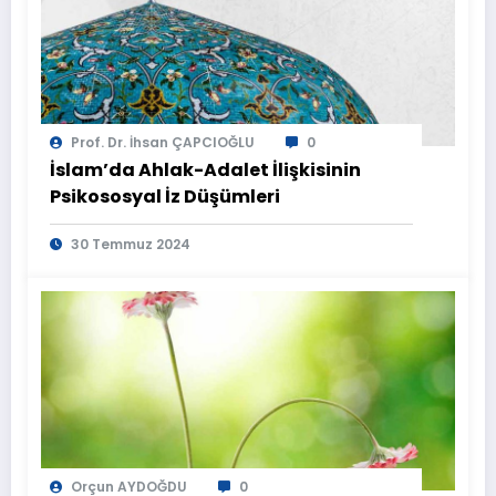
Prof. Dr. İhsan ÇAPCIOĞLU
0
İslam’da Ahlak-Adalet İlişkisinin
Psikososyal İz Düşümleri
30 Temmuz 2024
Orçun AYDOĞDU
0