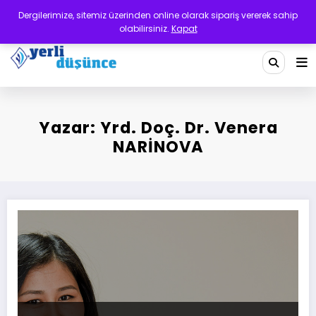
İçeriğe
Dergilerimize, sitemiz üzerinden online olarak sipariş vererek sahip
atla
olabilirsiniz.
Kapat
Yerli Düşünce Dergisi
Bir Medeniyet Tasavvurudur
Yazar:
Yrd. Doç. Dr. Venera
NARİNOVA
Sosyal Medya Üzerine Röportaj