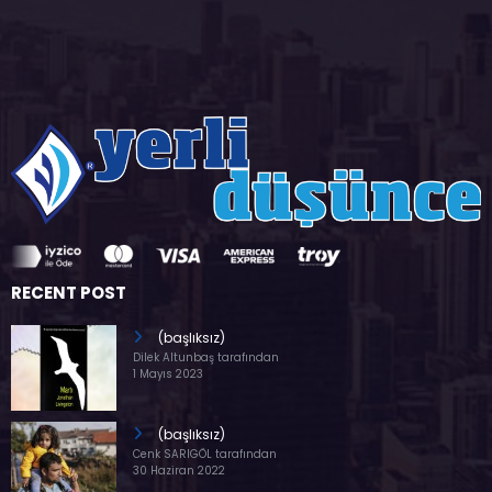
RECENT POST
(başlıksız)
Dilek Altunbaş tarafından
1 Mayıs 2023
(başlıksız)
Cenk SARIGÖL tarafından
30 Haziran 2022