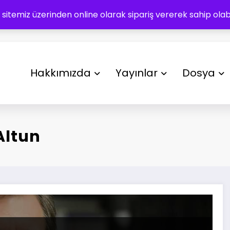
 sitemiz üzerinden online olarak sipariş vererek sahip olabil
Hakkımızda
Yayınlar
Dosya
 Altun