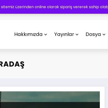
 sitemiz üzerinden online olarak sipariş vererek sahip olabil
Hakkımızda
Yayınlar
Dosya
ARADAŞ