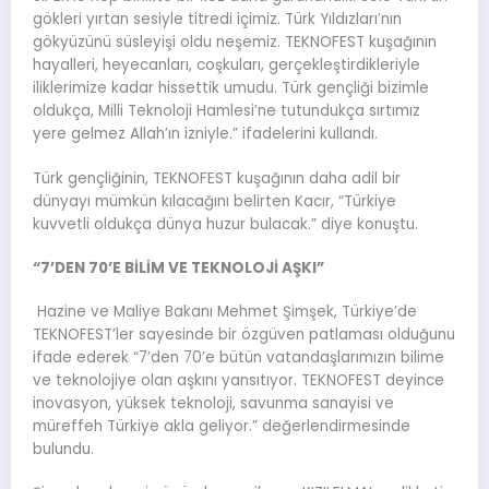
gökleri yırtan sesiyle titredi içimiz. Türk Yıldızları’nın
gökyüzünü süsleyişi oldu neşemiz. TEKNOFEST kuşağının
hayalleri, heyecanları, coşkuları, gerçekleştirdikleriyle
iliklerimize kadar hissettik umudu. Türk gençliği bizimle
oldukça, Milli Teknoloji Hamlesi’ne tutundukça sırtımız
yere gelmez Allah’ın izniyle.” ifadelerini kullandı.
Türk gençliğinin, TEKNOFEST kuşağının daha adil bir
dünyayı mümkün kılacağını belirten Kacır, “Türkiye
kuvvetli oldukça dünya huzur bulacak.” diye konuştu.
“7’DEN 70’E BİLİM VE TEKNOLOJİ AŞKI”
Hazine ve Maliye Bakanı Mehmet Şimşek, Türkiye’de
TEKNOFEST’ler sayesinde bir özgüven patlaması olduğunu
ifade ederek “7’den 70’e bütün vatandaşlarımızın bilime
ve teknolojiye olan aşkını yansıtıyor. TEKNOFEST deyince
inovasyon, yüksek teknoloji, savunma sanayisi ve
müreffeh Türkiye akla geliyor.” değerlendirmesinde
bulundu.