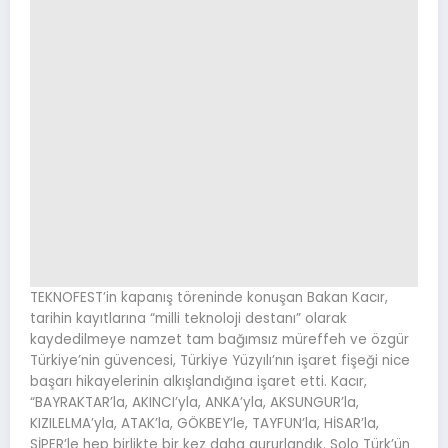
TEKNOFEST’in kapanış töreninde konuşan Bakan Kacır,
tarihin kayıtlarına “milli teknoloji destanı” olarak
kaydedilmeye namzet tam bağımsız müreffeh ve özgür
Türkiye’nin güvencesi, Türkiye Yüzyılı’nın işaret fişeği nice
başarı hikayelerinin alkışlandığına işaret etti. Kacır,
“BAYRAKTAR’la, AKINCI’yla, ANKA’yla, AKSUNGUR’la,
KIZILELMA’yla, ATAK’la, GÖKBEY’le, TAYFUN’la, HİSAR’la,
SİPER’le hep birlikte bir kez daha gururlandık. Solo Türk’ün