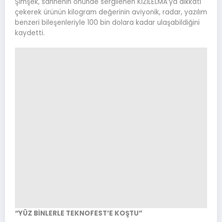
Şimşek, sahnenin önünde sergilenen KIZILELMA’ya dikkati
çekerek ürünün kilogram değerinin aviyonik, radar, yazılım
benzeri bileşenleriyle 100 bin dolara kadar ulaşabildiğini
kaydetti.
“YÜZ BİNLERLE TEKNOFEST’E KOŞTU”