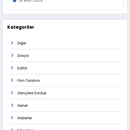
25 Mart 2024
Görüntülendi
Kategoriler
Diğer
Dosya
Editör
Film Tanıtımı
Gençlere Sorduk
Genel
Haberler