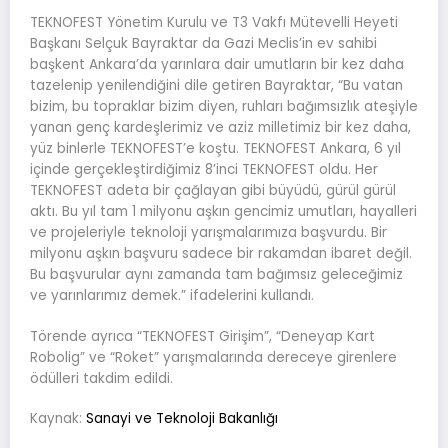
TEKNOFEST Yönetim Kurulu ve T3 Vakfı Mütevelli Heyeti
Başkanı Selçuk Bayraktar da Gazi Meclis’in ev sahibi
başkent Ankara’da yarınlara dair umutların bir kez daha
tazelenip yenilendiğini dile getiren Bayraktar, “Bu vatan
bizim, bu topraklar bizim diyen, ruhları bağımsızlık ateşiyle
yanan genç kardeşlerimiz ve aziz milletimiz bir kez daha,
yüz binlerle TEKNOFEST’e koştu. TEKNOFEST Ankara, 6 yıl
içinde gerçekleştirdiğimiz 8’inci TEKNOFEST oldu. Her
TEKNOFEST adeta bir çağlayan gibi büyüdü, gürül gürül
aktı. Bu yıl tam 1 milyonu aşkın gencimiz umutları, hayalleri
ve projeleriyle teknoloji yarışmalarımıza başvurdu. Bir
milyonu aşkın başvuru sadece bir rakamdan ibaret değil.
Bu başvurular aynı zamanda tam bağımsız geleceğimiz
ve yarınlarımız demek.” ifadelerini kullandı.
Törende ayrıca “TEKNOFEST Girişim”, “Deneyap Kart
Robolig” ve “Roket” yarışmalarında dereceye girenlere
ödülleri takdim edildi.
Kaynak:
Sanayi ve Teknoloji Bakanlığı