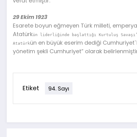
vefat etmiştir.
29 Ekim 1923
Esarete boyun eğmeyen Türk milleti, emperyal
Atatürk
ün liderliğinde başlattığı Kurtuluş Savaşı
ün en büyük eserim dediği Cumhuriyet`in
Atatürk
yönetim şekli Cumhuriyet” olarak belirlenmiştir
Etiket
94. Sayı