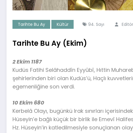
Tarihte Bu Ay
Kültür
94. Sayı
Editö
Tarihte Bu Ay (Ekim)
2 Ekim 1187
Kudüs Fatihi Selâhaddîn Eyyûbî, Hıttin Muhareb
şehirlerinden biri olan Kudüs’ü, Haçlı kuvvetler
egemenliğine son verdi.
10 Ekim 680
Kerbelâ Olayı, bugünkü Irak sınırları içerisind
Hüseyin’e bağlı küçük bir birlik ile Emevî Hali
Hz. Hüseyin’in katledilmesiyle sonuçlanan olay