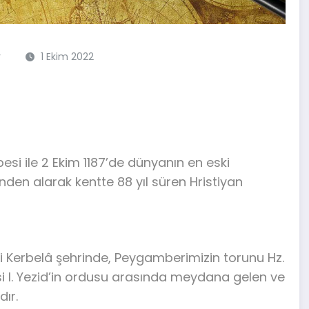
r
1 Ekim 2022
esi ile 2 Ekim 1187’de dünyanın en eski
inden alarak kentte 88 yıl süren Hristiyan
eki Kerbelâ şehrinde, Peygamberimizin torunu Hz.
fesi I. Yezid’in ordusu arasında meydana gelen ve
dır.