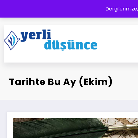
İçeriğe
Dergilerimize,
atla
Yerli Düşünce Dergisi
Bir Medeniyet Tasavvurudur
Tarihte Bu Ay (Ekim)