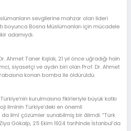
slümanların sevgilerine mahzar olan lideri
ayatı boyunca Bosna Müslümanları için mücadele
kir adamıydı.
r. Ahmet Taner Kışlalı, 21 yıl önce uğradığı hain
imci, siyasetçi ve aydın biri olan Prof. Dr. Ahmet
 arabasına konan bomba ile öldürüldü.
rkiye’nin kurulmasına fikirleriyle büyük katkı
oji ilminin Türkiye’deki en önemli
a da ilmî çözümler sunabilmiş bir âlimdi. “Türk
 Ziya Gökalp, 25 Ekim 1924 tarihinde İstanbul’da