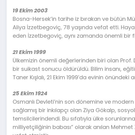
19 Ekim 2003
Bosna-Hersek’in tarihe iz bırakan ve bütün Mü
Aliya İzzetbegoviç, 78 yaşında vefat etti. H
eden İzzetbegoviç, aynı zamanda önemli bir fi
21 Ekim 1999
Ülkemizin önemli değerlerinden biri olan Prof. D
bir suikast sonucu öldürüldü. Bilim insanı, eğit
Taner Kışlalı, 21 Ekim 1999’da evinin önündeki
25 Ekim 1924
Osmanlı Devleti’nin son dönemine ve modern Tü
sağlamış bir inkılapçı olan Ziya Gökalp, sosyol
temsilcilerindendi. Bu sıfatıyla ülke sorunların
milliyetçiliğinin babası” olarak anılan Mehmet