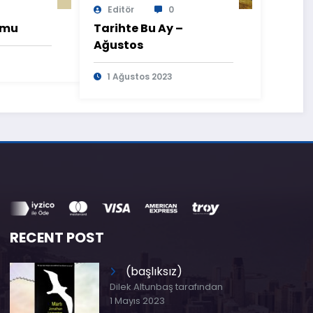
Editör
0
umu
Tarihte Bu Ay –
Ağustos
1 Ağustos 2023
RECENT POST
(başlıksız)
Dilek Altunbaş tarafından
1 Mayıs 2023