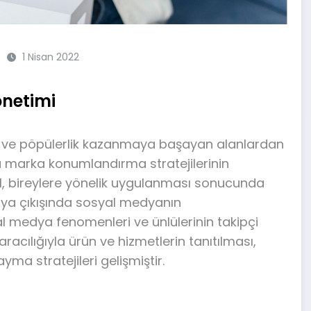
1 Nisan 2022
önetimi
şen ve pöpülerlik kazanmaya başayan alanlardan
a marka konumlandırma stratejilerinin
l, bireylere yönelik uygulanması sonucunda
taya çıkışında sosyal medyanın
al medya fenomenleri ve ünlülerinin takipçi
acılığıyla ürün ve hizmetlerin tanıtılması,
ma stratejileri gelişmiştir.