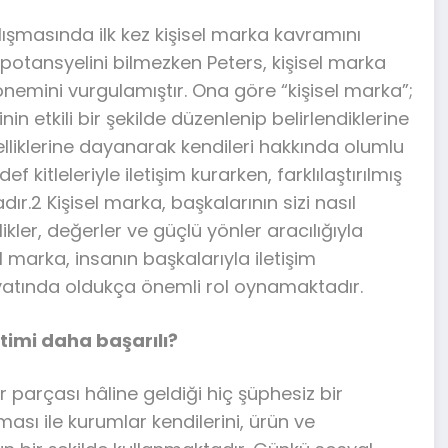
ışmasında ilk kez kişisel marka kavramını
otansyelini bilmezken Peters, kişisel marka
 önemini vurgulamıştır. Ona göre “kişisel marka”;
nin etkili bir şekilde düzenlenip belirlendiklerine
zelliklerine dayanarak kendileri hakkında olumlu
f kitleleriyle iletişim kurarken, farklılaştırılmış
r.2 Kişisel marka, başkalarının sizi nasıl
llikler, değerler ve güçlü yönler aracılığıyla
 marka, insanın başkalarıyla iletişim
yatında oldukça önemli rol oynamaktadır.
imi daha başarılı?
 parçası hâline geldiği hiç şüphesiz bir
ması ile kurumlar kendilerini, ürün ve