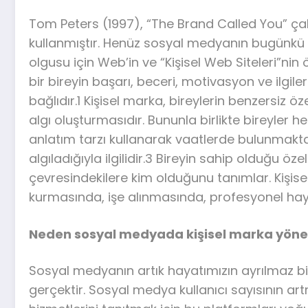
Tom Peters (1997), “The Brand Called You” çal
kullanmıştır. Henüz sosyal medyanın bugünkü p
olgusu için Web’in ve “Kişisel Web Siteleri”nin
bir bireyin başarı, beceri, motivasyon ve ilgileri
bağlıdır.1 Kişisel marka, bireylerin benzersiz ö
algı oluşturmasıdır. Bununla birlikte bireyler hede
anlatım tarzı kullanarak vaatlerde bulunmaktadı
algıladığıyla ilgilidir.3 Bireyin sahip olduğu öze
çevresindekilere kim olduğunu tanımlar. Kişisel
kurmasında, işe alınmasında, profesyonel ha
Neden sosyal medyada kişisel marka yönet
Sosyal medyanın artık hayatımızın ayrılmaz bir
gerçektir. Sosyal medya kullanıcı sayısının art