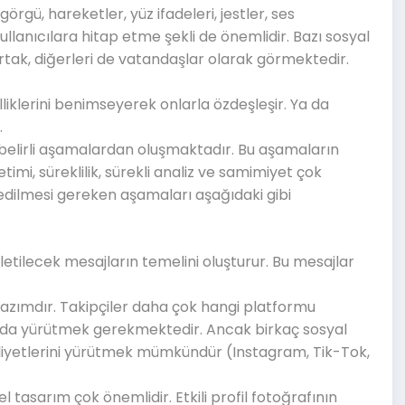
örgü, hareketler, yüz ifadeleri, jestler, ses
kullanıcılara hitap etme şekli de önemlidir. Bazı sosyal
 ortak, diğerleri de vatandaşlar olarak görmektedir.
lliklerini benimseyerek onlarla özdeşleşir. Ya da
.
belirli aşamalardan oluşmaktadır. Bu aşamaların
retimi, süreklilik, sürekli analiz ve samimiyet çok
 edilmesi gereken aşamaları aşağıdaki gibi
 iletilecek mesajların temelini oluşturur. Bu mesajlar
lazımdır. Takipçiler daha çok hangi platformu
formda yürütmek gerekmektedir. Ancak birkaç sosyal
iyetlerini yürütmek mümkündür (Instagram, Tik-Tok,
 tasarım çok önemlidir. Etkili profil fotoğrafının