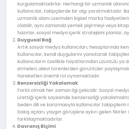
kurgulamaktadırlar. Herhangi bir uzmanlık alanınd
kullanıcılar, takipçilerde bir algı yaratmaktadır. B
uzmanlık alanı üzerinden kişisel marka faaliyetlerin
olabilir, aynı zamanda yemek pişirmeyi veya kitap o
hazırlar, sosyal medya içerik stratejisini planlar, a
Duygusal Bağ
Artık sosyal medya kullanıcıları, hesaplarında ke
Kullanıcılar, kendi duygularını yansıtarak takipçi
kullanıcıların özellikle hayatlarından üzüntülü ya da
etmeleri, ailevi törenlerden görüntüler paylaşmala
hareketleri önemli rol oynamaktadır.
Benzersizliği Yakalamak
Farklı olmak her zaman ilgi çekicidir. Sosyal medya 
ürettiği içerik sayesinde benzersizliği yakalamakta
beden dili ve karizmasıyla kullanıcılar takipçilerin
bakış açıları, yaygın görüşlere aykırı gelen fikirl
farklılaşmaktadırlar.
Davranış Biçimi