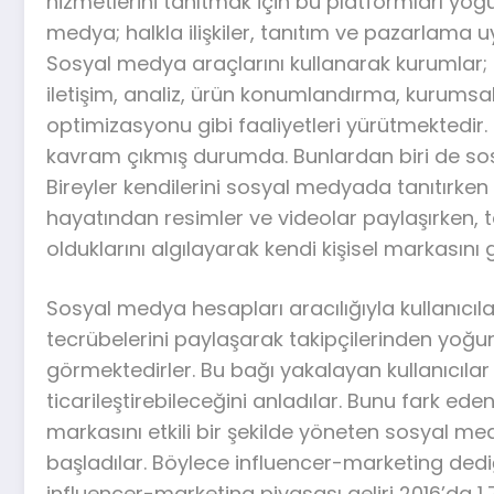
hizmetlerini tanıtmak için bu platformları yoğ
medya; halkla ilişkiler, tanıtım ve pazarlama u
Sosyal medya araçlarını kullanarak kurumlar; on
iletişim, analiz, ürün konumlandırma, kurumsa
optimizasyonu gibi faaliyetleri yürütmektedir.
kavram çıkmış durumda. Bunlardan biri de so
Bireyler kendilerini sosyal medyada tanıtırke
hayatından resimler ve videolar paylaşırken, tak
olduklarını algılayarak kendi kişisel markasını 
Sosyal medya hesapları aracılığıyla kullanıcılar
tecrübelerini paylaşarak takipçilerinden yoğun
görmektedirler. Bu bağı yakalayan kullanıcılar 
ticarileştirebileceğini anladılar. Bunu fark ed
markasını etkili bir şekilde yöneten sosyal me
başladılar. Böylece influencer-marketing dediğ
influencer-marketing piyasası geliri 2016’da 1