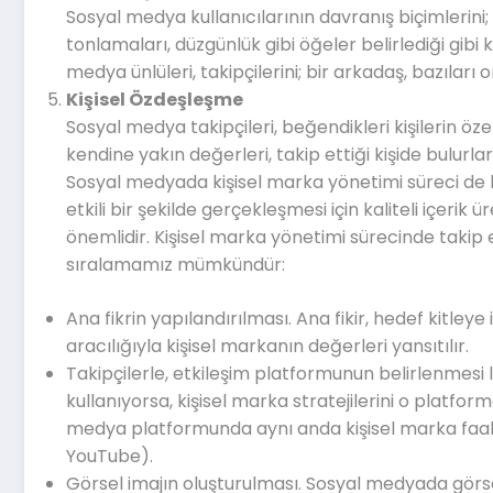
Sosyal medya kullanıcılarının davranış biçimlerini; g
tonlamaları, düzgünlük gibi öğeler belirlediği gibi 
medya ünlüleri, takipçilerini; bir arkadaş, bazıları
Kişisel Özdeşleşme
Sosyal medya takipçileri, beğendikleri kişilerin öze
kendine yakın değerleri, takip ettiği kişide bulurlar
Sosyal medyada kişisel marka yönetimi süreci de 
etkili bir şekilde gerçekleşmesi için kaliteli içerik ü
önemlidir. Kişisel marka yönetimi sürecinde takip
sıralamamız mümkündür:
Ana fikrin yapılandırılması. Ana fikir, hedef kitleye
aracılığıyla kişisel markanın değerleri yansıtılır.
Takipçilerle, etkileşim platformunun belirlenmesi 
kullanıyorsa, kişisel marka stratejilerini o plat
medya platformunda aynı anda kişisel marka faal
YouTube).
Görsel imajın oluşturulması. Sosyal medyada görsel