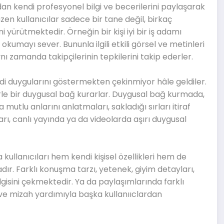
an kendi profesyonel bilgi ve becerilerini paylaşarak
azen kullanıcılar sadece bir tane değil, birkaç
i yürütmektedir. Örneğin bir kişi iyi bir iş adamı
kumayı sever. Bununla ilgili etkili görsel ve metinleri
ynı zamanda takipçilerinin tepkilerini takip ederler.
ndi duygularını göstermekten çekinmiyor hâle geldiler.
lerle bir duygusal bağ kurarlar. Duygusal bağ kurmada,
 mutlu anlarını anlatmaları, sakladığı sırları itiraf
rı, canlı yayında ya da videolarda aşırı duygusal
kullanıcıları hem kendi kişisel özellikleri hem de
dır. Farklı konuşma tarzı, yetenek, giyim detayları,
 ilgisini çekmektedir. Ya da paylaşımlarında farklı
er ve mizah yardımıyla başka kullanııclardan