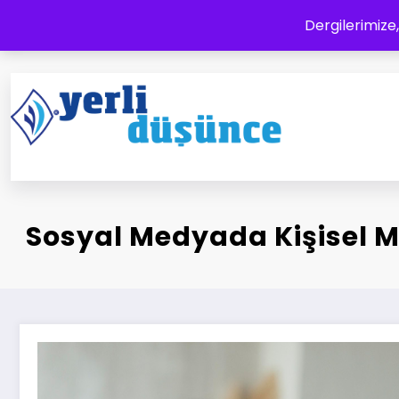
İçeriğe
Dergilerimize,
atla
Yerli Düşünce Dergisi
Bir Medeniyet Tasavvurudur
Sosyal Medyada Kişisel 