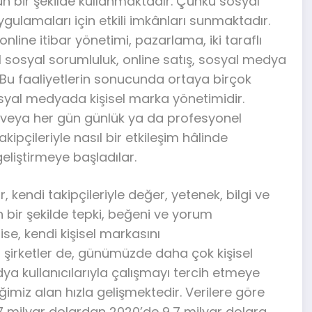
un bir şekilde kullanmaktadır. Çünkü sosyal
ygulamaları için etkili imkânları sunmaktadır.
line itibar yönetimi, pazarlama, iki taraflı
l sosyal sorumluluk, online satış, sosyal medya
 Bu faaliyetlerin sonucunda ortaya birçok
syal medyada kişisel marka yönetimidir.
n veya her gün günlük ya da profesyonel
ipçileriyle nasıl bir etkileşim hâlinde
geliştirmeye başladılar.
, kendi takipçileriyle değer, yetenek, bilgi ve
 bir şekilde tepki, beğeni ve yorum
ise, kendi kişisel markasını
en şirketler de, günümüzde daha çok kişisel
dya kullanıcılarıyla çalışmayı tercih etmeye
imiz alan hızla gelişmektedir. Verilere göre
,7 milyar dolardan 2020’de 9,7 milyar dolara