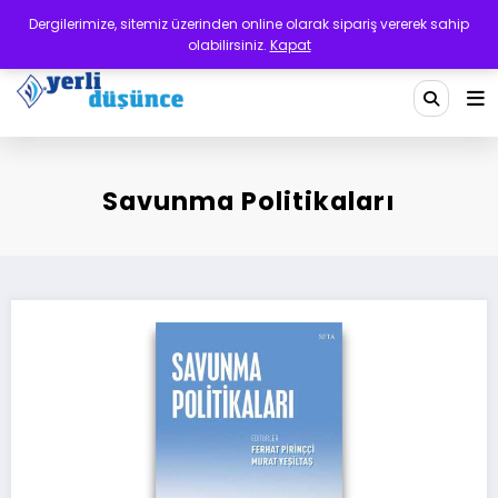
İçeriğe
Dergilerimize, sitemiz üzerinden online olarak sipariş vererek sahip
atla
olabilirsiniz.
Kapat
Yerli Düşünce Dergisi
Bir Medeniyet Tasavvurudur
Savunma Politikaları