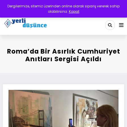
İçeriğe
Dergilerimize, sitemiz üzerinden online olarak sipariş vererek sahip
atla
olabilirsiniz.
Kapat
Yerli Düşünce Dergisi
Bir Medeniyet Tasavvurudur
Roma’da Bir Asırlık Cumhuriyet
Anıtları Sergisi Açıldı