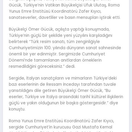
Gücük, Türkiye’nin Vatikan Büyükelçisi Ufuk Ulutaş, Roma
Yunus Emre Enstitüsü Koordinatörü Zafer Kıyıcı,
sanatseverler, davetliler ve basın mensupları iştirak etti.
Büyükelçi Ömer Gücük, açılışta yaptığı konuşmada,
Türkiye’nin güçlü bir şekilde yeni yüzyılını karşıladığını
belirterek “Türk resim sanatı, tüm zenginliğiyle
Cumhuriyetimizin 100. yılında dünyanın sanat sahnesinde
önemli bir yer edinmiştir. Sergimizde Cumhuriyet
Dönemi’nde tamamlanan anıtlardan örneklerin
resmedildiğini göreceksiniz.” dedi.
Sergide, İtalyan sanatçıların ve mimarların Türkiye’deki
bazı eserlerinin de Ressam İncedayı tarafından tuvale
yansıtıldığını dile getiren Büyükelçi Ömer Gücük, “Bu
eserler, Türkiye ve İtalya arasındaki tarihî kültürel ilişkilerin
güçlü ve yakın olduğunun bir başka göstergesidir.” diye
konuştu.
Roma Yunus Emre Enstitüsü Koordinatörü Zafer Kıyıcı,
sergide Cumhuriyet’in kurucusu Gazi Mustafa Kemal