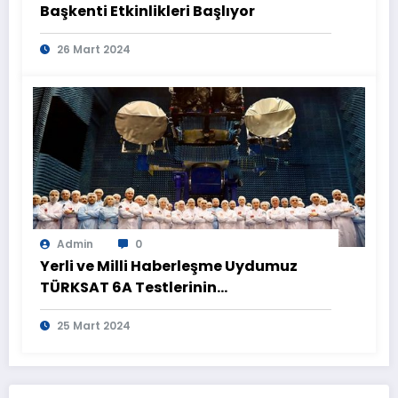
Başkenti Etkinlikleri Başlıyor
26 Mart 2024
Admin
0
Yerli ve Milli Haberleşme Uydumuz
TÜRKSAT 6A Testlerinin
Tamamlanmasının Ardından
25 Mart 2024
Görüntülendi