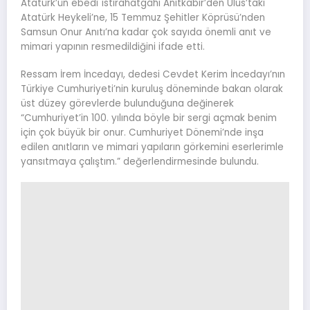
Atatürk’ün ebedî istirahatgâhı Anıtkabir’den Ulus’taki
Atatürk Heykeli’ne, 15 Temmuz Şehitler Köprüsü’nden
Samsun Onur Anıtı’na kadar çok sayıda önemli anıt ve
mimari yapının resmedildiğini ifade etti.
Ressam İrem İncedayı, dedesi Cevdet Kerim İncedayı’nın
Türkiye Cumhuriyeti’nin kuruluş döneminde bakan olarak
üst düzey görevlerde bulunduğuna değinerek
“Cumhuriyet’in 100. yılında böyle bir sergi açmak benim
için çok büyük bir onur. Cumhuriyet Dönemi’nde inşa
edilen anıtların ve mimari yapıların görkemini eserlerimle
yansıtmaya çalıştım.” değerlendirmesinde bulundu.