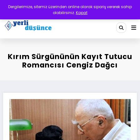
İçeriğe
Dergilerimize, sitemiz üzerinden online olarak sipariş vererek sahip
atla
olabilirsiniz.
Kapat
Yerli Düşünce Dergisi
Bir Medeniyet Tasavvurudur
Kırım Sürgününün Kayıt Tutucu
Romancısı Cengiz Dağcı