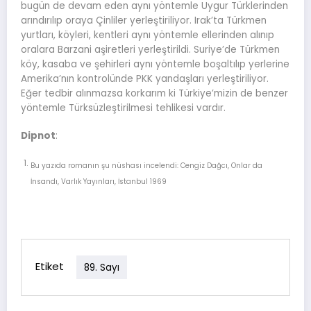
bugün de devam eden aynı yöntemle Uygur Türklerinden
arındırılıp oraya Çinliler yerleştiriliyor. Irak’ta Türkmen
yurtları, köyleri, kentleri aynı yöntemle ellerinden alınıp
oralara Barzani aşiretleri yerleştirildi. Suriye’de Türkmen
köy, kasaba ve şehirleri aynı yöntemle boşaltılıp yerlerine
Amerika’nın kontrolünde PKK yandaşları yerleştiriliyor.
Eğer tedbir alınmazsa korkarım ki Türkiye’mizin de benzer
yöntemle Türksüzleştirilmesi tehlikesi vardır.
Dipnot
:
Bu yazıda romanın şu nüshası incelendi: Cengiz Dağcı, Onlar da
İnsandı, Varlık Yayınları, İstanbul 1969
Etiket
89. Sayı