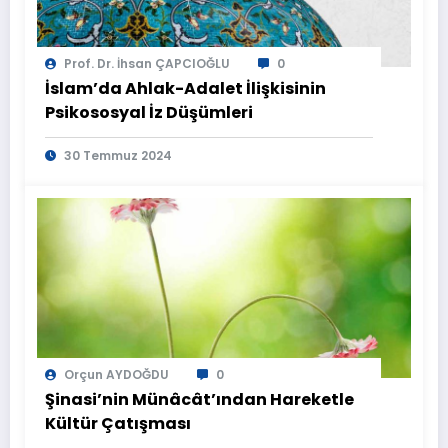
Prof. Dr. İhsan ÇAPCIOĞLU
0
İslam’da Ahlak-Adalet İlişkisinin
Psikososyal İz Düşümleri
30 Temmuz 2024
Orçun AYDOĞDU
0
Şinasi’nin Münâcât’ından Hareketle
Kültür Çatışması