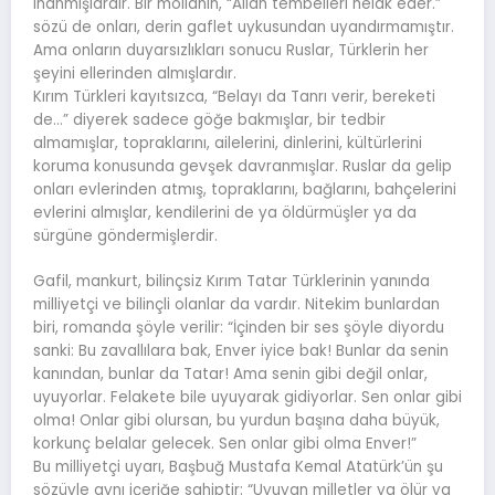
inanmışlardır. Bir mollanın, “Allah tembelleri helak eder.”
sözü de onları, derin gaflet uykusundan uyandırmamıştır.
Ama onların duyarsızlıkları sonucu Ruslar, Türklerin her
şeyini ellerinden almışlardır.
Kırım Türkleri kayıtsızca, “Belayı da Tanrı verir, bereketi
de…” diyerek sadece göğe bakmışlar, bir tedbir
almamışlar, topraklarını, ailelerini, dinlerini, kültürlerini
koruma konusunda gevşek davranmışlar. Ruslar da gelip
onları evlerinden atmış, topraklarını, bağlarını, bahçelerini
evlerini almışlar, kendilerini de ya öldürmüşler ya da
sürgüne göndermişlerdir.
Gafil, mankurt, bilinçsiz Kırım Tatar Türklerinin yanında
milliyetçi ve bilinçli olanlar da vardır. Nitekim bunlardan
biri, romanda şöyle verilir: “İçinden bir ses şöyle diyordu
sanki: Bu zavallılara bak, Enver iyice bak! Bunlar da senin
kanından, bunlar da Tatar! Ama senin gibi değil onlar,
uyuyorlar. Felakete bile uyuyarak gidiyorlar. Sen onlar gibi
olma! Onlar gibi olursan, bu yurdun başına daha büyük,
korkunç belalar gelecek. Sen onlar gibi olma Enver!”
Bu milliyetçi uyarı, Başbuğ Mustafa Kemal Atatürk’ün şu
sözüyle aynı içeriğe sahiptir: “Uyuyan milletler ya ölür ya