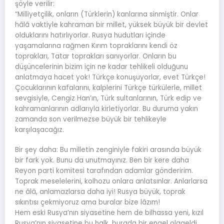
şöyle verilir:
“Milliyetçilik, onların (Türklerin) kanlarına sinmiştir. Onlar
hâlâ vaktiyle kahraman bir millet, yüksek büyük bir devlet
olduklarını hatırlıyorlar. Rusya hudutları içinde
yaşamalarına rağmen Kırım topraklarını kendi öz
toprakları, Tatar toprakları sanıyorlar. Onların bu
düşüncelerinin bizim için ne kadar tehlikeli olduğunu
anlatmaya hacet yok! Türkçe konuşuyorlar, evet Türkçe!
Çocuklarının kafalarını, kalplerini Türkçe türkülerle, millet
sevgisiyle, Cengiz Han’ın, Türk sultanlarının, Türk edip ve
kahramanlarının adlarıyla kirletiyorlar. Bu duruma yakın
zamanda son verilmezse büyük bir tehlikeyle
karşılaşacağız.
Bir şey daha: Bu milletin zenginiyle fakiri arasında büyük
bir fark yok. Bunu da unutmayınız. Ben bir kere daha
Reyon parti komitesi tarafından adamlar gönderirim.
Toprak meselelerini, kolhozu onlara anlatsınlar. Anlarlarsa
ne âlâ, anlamazlarsa daha iyi! Rusya büyük, toprak
sıkıntısı çekmiyoruz ama buralar bize lâzım!
Hem eski Rusya’nın siyasetine hem de bilhassa yeni, kızıl
Rusya’nın siyasetine bu halk, burada bir engel olageldi.