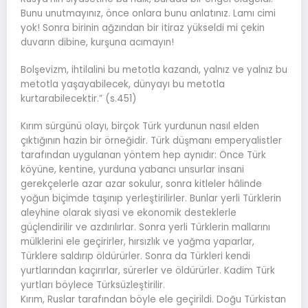
Bunu unutmayınız, önce onlara bunu anlatınız. Lamı cimi
yok! Sonra birinin ağzından bir itiraz yükseldi mi çekin
duvarın dibine, kurşuna acımayın!
Bolşevizm, ihtilalini bu metotla kazandı, yalnız ve yalnız bu
metotla yaşayabilecek, dünyayı bu metotla
kurtarabilecektir.” (s.451)
Kırım sürgünü olayı, birçok Türk yurdunun nasıl elden
çıktığının hazin bir örneğidir. Türk düşmanı emperyalistler
tarafından uygulanan yöntem hep aynıdır: Önce Türk
köyüne, kentine, yurduna yabancı unsurlar insani
gerekçelerle azar azar sokulur, sonra kitleler hâlinde
yoğun biçimde taşınıp yerleştirilirler. Bunlar yerli Türklerin
aleyhine olarak siyasi ve ekonomik desteklerle
güçlendirilir ve azdırılırlar. Sonra yerli Türklerin mallarını
mülklerini ele geçirirler, hırsızlık ve yağma yaparlar,
Türklere saldırıp öldürürler. Sonra da Türkleri kendi
yurtlarından kaçırırlar, sürerler ve öldürürler. Kadim Türk
yurtları böylece Türksüzleştirilir.
Kırım, Ruslar tarafından böyle ele geçirildi. Doğu Türkistan