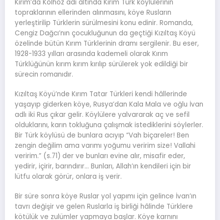
Kırım’da Kolhoz adı altında Kırım Türk köylülerinin
topraklarının ellerinden alınmasını, köye Rusların
yerleştirilip Türklerin sürülmesini konu edinir. Romanda,
Cengiz Dağcı’nın çocukluğunun da geçtiği Kızıltaş Köyü
özelinde bütün Kırım Türklerinin dramı sergilenir. Bu eser,
1928-1933 yılları arasında kademeli olarak Kırım
Türklüğünün kırım kırım kırılıp sürülerek yok edildiği bir
sürecin romanıdır.
Kızıltaş Köyü’nde Kırım Tatar Türkleri kendi hâllerinde
yaşayıp giderken köye, Rusya’dan Kala Mala ve oğlu İvan
adlı iki Rus çıkar gelir. Köylülere yalvararak aç ve sefil
olduklarını, karın tokluğuna çalışmak istediklerini söylerler.
Bir Türk köylüsü de bunlara acıyıp “Vah biçareler! Ben
zengin değilim ama varımı yoğumu veririm size! Vallahi
veririm.” (s.71) der ve bunları evine alır, misafir eder,
yedirir, içirir, barındırır… Bunları, Allah’ın kendileri için bir
lütfu olarak görür, onlara iş verir.
Bir süre sonra köye Ruslar yol yapımı için gelince İvan’ın
tavrı değişir ve gelen Ruslarla iş birliği hâlinde Türklere
kötülük ve zulümler yapmaya başlar. Köye karnını