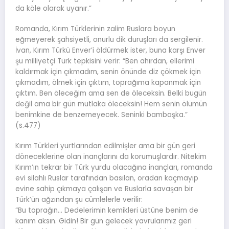
da köle olarak uyanır.”
Romanda, Kırım Türklerinin zalim Ruslara boyun
eğmeyerek şahsiyetli, onurlu dik duruşları da sergilenir.
İvan, Kırım Türkü Enver’i öldürmek ister, buna karşı Enver
şu milliyetçi Türk tepkisini verir: “Ben ahırdan, ellerimi
kaldırmak için çıkmadım, senin önünde diz çökmek için
çıkmadım, ölmek için çıktım, toprağıma kapanmak için
çıktım. Ben öleceğim ama sen de öleceksin. Belki bugün
değil ama bir gün mutlaka öleceksin! Hem senin ölümün
benimkine de benzemeyecek. Seninki bambaşka.”
(s.477)
Kırım Türkleri yurtlarından edilmişler ama bir gün geri
döneceklerine olan inançlarını da korumuşlardır. Nitekim
Kırım’ın tekrar bir Türk yurdu olacağına inançları, romanda
evi silahlı Ruslar tarafından basılan, oradan kaçmayıp
evine sahip çıkmaya çalışan ve Ruslarla savaşan bir
Türk’ün ağzından şu cümlelerle verilir:
“Bu toprağın… Dedelerimin kemikleri üstüne benim de
kanım aksın. Gidin! Bir gün gelecek yavrularımız geri