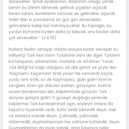
dönecekler. Şimdi ayaklarımın, dizlerimin olduğu yerde
benim bu izlerim silinecek, gelincik çiçekleri açacak.
Benim kanım, kemiklerim üstünde de gelincikler açacak.
Gidin! Bilin ki yavrularınız bir gün geri dönecekler,
gelinciklere bakıp bizi hatırlayacaklar. Bu toprağın, bu
yurdun kıymetini bizden daha iyi bilecek, onu bizden daha
çok sevecekler.” (s.476)
Ruslara teslim olmayıp onlarla sonuna kadar savaşan bu
milliyetçi Türk hem Kırım Türklerinin hem de diğer Türklerin
kurtuluşunun, selametinin, mutluluk ve refahının “Turan
Türk Birliği”ne bağlı olduğunu da dile getirir ve şöyle der:
“Kaçmam!, Kaçamam! Artık yeter! Ne zamandır kaçtık,
yurdu terk ettik, siz de kaçmayınız, gidin gidin! Kırım’ın
sevgisini, Kırım için dökülen kanları, gözyaşları, Kırım’ın
acısını beraberinize alın, kalplerinizde götürün! Türk
dünyası geniştir gidin! O güneşin doğduğu yerlerde
kalplerinizi Türk kardeşlerinize açın, söyleyin onlara: Biz
hayatta hıyanetlik nedir, küfür nedir bilmedik deyin. Hak
ve adalete inandık deyin. Çalmadık, yakmadık,
öldürmedik, düşmanlarımızın her zulmüne katlandık, deyin.
Düşmanlarımızı da insan sandık, ama başımıza neler