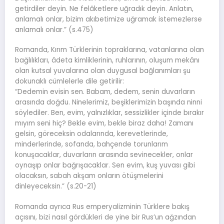
getirdiler deyin. Ne felâketlere uğradık deyin. Anlatın,
anlamalı onlar, bizim akıbetimize uğramak istemezlerse
anlamalı onlar.” (s.475)
Romanda, Kırım Türklerinin topraklarına, vatanlarına olan
bağlılıkları, âdeta kimliklerinin, ruhlarının, oluşum mekânı
olan kutsal yuvalarına olan duygusal bağlanımları şu
dokunaklı cümlelerle dile getirilir:
“Dedemin evisin sen. Babam, dedem, senin duvarların
arasında doğdu. Ninelerimiz, beşiklerimizin başında ninni
söylediler. Ben, evim, yalnızlıklar, sessizlikler içinde bırakır
mıyım seni hiç? Bekle evim, bekle biraz daha! Zamanı
gelsin, göreceksin odalarında, kerevetlerinde,
minderlerinde, sofanda, bahçende torunlarım
konuşacaklar, duvarların arasında sevinecekler, onlar
oynaşıp onlar bağrışacaklar. Sen evim, kuş yuvası gibi
olacaksın, sabah akşam onların ötüşmelerini
dinleyeceksin.” (s.20-21)
Romanda ayrıca Rus emperyalizminin Türklere bakış
açısını, bizi nasıl gördükleri de yine bir Rus’un ağzından