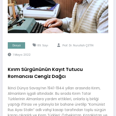
Dosya
89. Sayı
Prof. Dr. Nurullah ÇETİN
1 Mayıs 2022
Kırım Sürgününün Kayıt Tutucu
Romancısı Cengiz Dağcı
İkinci Dünya Savaşı’nın 1941-1944 yılları arasında Kırım,
Almanların işgali altındadır. Bu sırada Kırım Tatar
Türklerinin Almanlara yardım ettikleri, onlarla iş birliği
yaptığı iftirası ve yalanıyla bir bahane üretilip “Komünist
Rus Ayısı Stalin” adlı vahşi kasap tarafından toplu sürgün
kararı çıkarıldı ve Kırım Türkleri; Özbekistan, Kazakistan ve