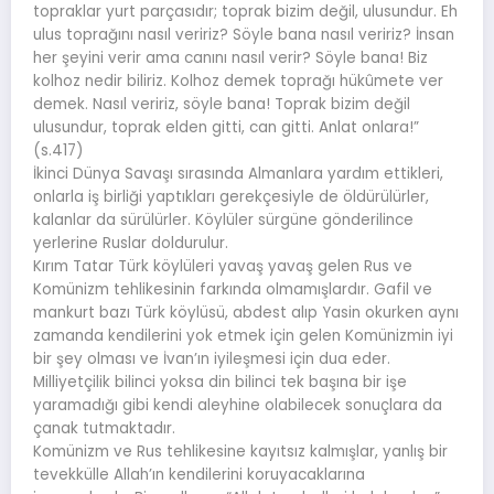
topraklar yurt parçasıdır; toprak bizim değil, ulusundur. Eh
ulus toprağını nasıl veririz? Söyle bana nasıl veririz? İnsan
her şeyini verir ama canını nasıl verir? Söyle bana! Biz
kolhoz nedir biliriz. Kolhoz demek toprağı hükûmete ver
demek. Nasıl veririz, söyle bana! Toprak bizim değil
ulusundur, toprak elden gitti, can gitti. Anlat onlara!”
(s.417)
İkinci Dünya Savaşı sırasında Almanlara yardım ettikleri,
onlarla iş birliği yaptıkları gerekçesiyle de öldürülürler,
kalanlar da sürülürler. Köylüler sürgüne gönderilince
yerlerine Ruslar doldurulur.
Kırım Tatar Türk köylüleri yavaş yavaş gelen Rus ve
Komünizm tehlikesinin farkında olmamışlardır. Gafil ve
mankurt bazı Türk köylüsü, abdest alıp Yasin okurken aynı
zamanda kendilerini yok etmek için gelen Komünizmin iyi
bir şey olması ve İvan’ın iyileşmesi için dua eder.
Milliyetçilik bilinci yoksa din bilinci tek başına bir işe
yaramadığı gibi kendi aleyhine olabilecek sonuçlara da
çanak tutmaktadır.
Komünizm ve Rus tehlikesine kayıtsız kalmışlar, yanlış bir
tevekkülle Allah’ın kendilerini koruyacaklarına