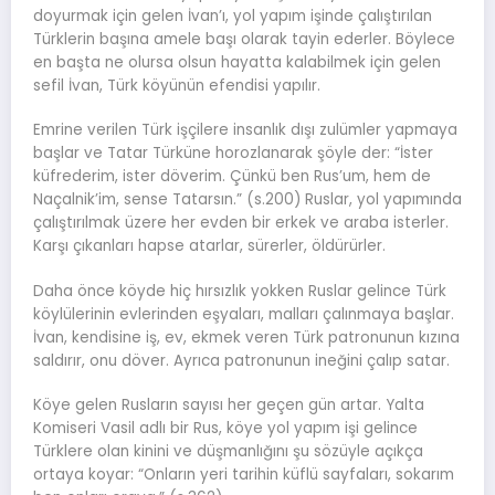
doyurmak için gelen İvan’ı, yol yapım işinde çalıştırılan
Türklerin başına amele başı olarak tayin ederler. Böylece
en başta ne olursa olsun hayatta kalabilmek için gelen
sefil İvan, Türk köyünün efendisi yapılır.
Emrine verilen Türk işçilere insanlık dışı zulümler yapmaya
başlar ve Tatar Türküne horozlanarak şöyle der: “İster
küfrederim, ister döverim. Çünkü ben Rus’um, hem de
Naçalnik’im, sense Tatarsın.” (s.200) Ruslar, yol yapımında
çalıştırılmak üzere her evden bir erkek ve araba isterler.
Karşı çıkanları hapse atarlar, sürerler, öldürürler.
Daha önce köyde hiç hırsızlık yokken Ruslar gelince Türk
köylülerinin evlerinden eşyaları, malları çalınmaya başlar.
İvan, kendisine iş, ev, ekmek veren Türk patronunun kızına
saldırır, onu döver. Ayrıca patronunun ineğini çalıp satar.
Köye gelen Rusların sayısı her geçen gün artar. Yalta
Komiseri Vasil adlı bir Rus, köye yol yapım işi gelince
Türklere olan kinini ve düşmanlığını şu sözüyle açıkça
ortaya koyar: “Onların yeri tarihin küflü sayfaları, sokarım