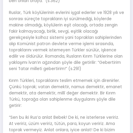
ben onları oraya.” (s.362)
Ruslar, Türk köylülerinin evlerini işgal ederler ve 1928 yılı ve
sonrası süreçte toprakların iyi sürülmediği, köylerde
makine olmadığı, köylülerin eşit olacağı, ortada zengin
fakir kalmayacağı, birlik, sevgi, eşitlik olacağı
gerekçesiyle kolhoz sistemi yani toprakları sahiplerinden
alıp Komünist patron devlete verme işlemi sırasında,
topraklarını vermek istemeyen Türkler sürülür, işkence
edilir ve öldürülür. Romanda, Rusların Kırım Türklerine olan
yaklaşımı İvan’ın ağzından şöyle dile getirilir: “Gebertirim
seni Tatar milleti gebertirim!” (s.291)
Kırım Türkleri, topraklarını teslim etmemek için direnirler.
Çünkü toprak; vatan demektir, namus demektir, emanet
demektir, ata demektir, millî değer demektir. Bir Kırım
Türkü, toprağa olan sahiplenme duygularını şöyle dile
getirir:
“Sen bu iki Rus’a anlat Bebek! De ki, ne isterlerse veririz.
At veririz, üzüm veririz, tütün, para, koyun veririz. Ama
toprak vermeyiz. Anlat onlara, iyice anlat! De ki bizim