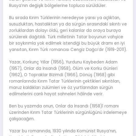
Rusya’nın değişik bölgelerine topluca sürüldüler.
Bu sırada Kırım Türklerinin neredeyse yarısı ya açlıktan,
susuzluktan, hastalıktan ya da sürgün sırasındaki sıkıntı ve
zorluklardan dolayı öldü, geri kalanlar da oraya buraya
sürülerek dağıtıldı. Türk milletinin Tatar boyunun vahşice
bir soykırımla yok edilmek istendiği bu büyük dramı en iyi
yansıtan, Kırım Türk romancısı Cengiz Dağcı’dır (1919-2011).
Yazar, Korkunç Yıllar (1956), Yurdunu Kaybeden Adam
(1957), Onlar da İnsandı (1958), Ölüm ve Korku Günleri
(1962), O Topraklar Bizimdi (1966), Dönüş (1968) gibi
romanlarında Kırım Tatar Türklerinin çektikleri sıkıntıları,
maruz kaldıkları zulümleri ve öz yurtlarından sürgün
edilmelerini canlı hayat sahneleri hâlinde verir.
Ben bu yazımda onun, Onlar da İnsandı (1958)1 romanı
üzerinden Kırım Tatar Türklerinin sürgünlüğünü irdelemeye
çalışacağım.
Yazar bu romanında, 1930 yılında Komünist Rusya’nın,