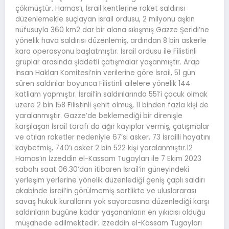
çökmüştür. Hamas’ı, İsrail kentlerine roket saldırısı
düzenlemekle suçlayan İsrail ordusu, 2 milyonu aşkın
nüfusuyla 360 km2 dar bir alana sıkışmış Gazze Şeridi’ne
yönelik hava saldırısı düzenlemiş, ardından 8 bin askerle
kara operasyonu başlatmıştır. İsrail ordusu ile Filistinli
gruplar arasında şiddetli çatışmalar yaşanmıştır. Arap
İnsan Hakları Komitesi’nin verilerine göre İsrail, 51 gün
süren saldırılar boyunca Filistinli ailelere yönelik 144
katliam yapmıştır. İsrail’in saldırılarında 551’i çocuk olmak
üzere 2 bin 158 Filistinli şehit olmuş, 11 binden fazla kişi de
yaralanmıştır. Gazze’de beklemediği bir direnişle
karşılaşan İsrail tarafı da ağır kayıplar vermiş, çatışmalar
ve atılan roketler nedeniyle 67’si asker, 73 İsrailli hayatını
kaybetmiş, 740’ı asker 2 bin 522 kişi yaralanmıştır.12
Hamas’ın İzzeddin el-Kassam Tugayları ile 7 Ekim 2023
sabahı saat 06.30’dan itibaren İsrail’in güneyindeki
yerleşim yerlerine yönelik düzenlediği geniş çaplı saldırı
akabinde İsrail’in görülmemiş sertlikte ve uluslararası
savaş hukuk kurallarını yok sayarcasına düzenlediği karşı
saldırıların bugüne kadar yaşananların en yıkıcısı olduğu
müşahede edilmektedir. İzzeddin el-Kassam Tugayları