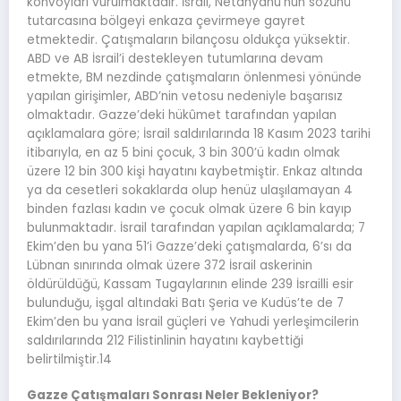
konvoyları vurulmaktadır. İsrail, Netanyahu’nun sözünü
tutarcasına bölgeyi enkaza çevirmeye gayret
etmektedir. Çatışmaların bilançosu oldukça yüksektir.
ABD ve AB İsrail’i destekleyen tutumlarına devam
etmekte, BM nezdinde çatışmaların önlenmesi yönünde
yapılan girişimler, ABD’nin vetosu nedeniyle başarısız
olmaktadır. Gazze’deki hükûmet tarafından yapılan
açıklamalara göre; İsrail saldırılarında 18 Kasım 2023 tarihi
itibarıyla, en az 5 bini çocuk, 3 bin 300’ü kadın olmak
üzere 12 bin 300 kişi hayatını kaybetmiştir. Enkaz altında
ya da cesetleri sokaklarda olup henüz ulaşılamayan 4
binden fazlası kadın ve çocuk olmak üzere 6 bin kayıp
bulunmaktadır. İsrail tarafından yapılan açıklamalarda; 7
Ekim’den bu yana 51’i Gazze’deki çatışmalarda, 6’sı da
Lübnan sınırında olmak üzere 372 İsrail askerinin
öldürüldüğü, Kassam Tugaylarının elinde 239 İsrailli esir
bulunduğu, işgal altındaki Batı Şeria ve Kudüs’te de 7
Ekim’den bu yana İsrail güçleri ve Yahudi yerleşimcilerin
saldırılarında 212 Filistinlinin hayatını kaybettiği
belirtilmiştir.14
Gazze Çatışmaları Sonrası Neler Bekleniyor?