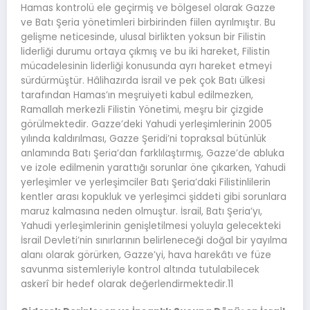
Hamas kontrolü ele geçirmiş ve bölgesel olarak Gazze
ve Batı Şeria yönetimleri birbirinden fiilen ayrılmıştır. Bu
gelişme neticesinde, ulusal birlikten yoksun bir Filistin
liderliği durumu ortaya çıkmış ve bu iki hareket, Filistin
mücadelesinin liderliği konusunda ayrı hareket etmeyi
sürdürmüştür. Hâlihazırda İsrail ve pek çok Batı ülkesi
tarafından Hamas’ın meşruiyeti kabul edilmezken,
Ramallah merkezli Filistin Yönetimi, meşru bir çizgide
görülmektedir. Gazze’deki Yahudi yerleşimlerinin 2005
yılında kaldırılması, Gazze Şeridi’ni topraksal bütünlük
anlamında Batı Şeria’dan farklılaştırmış, Gazze’de abluka
ve izole edilmenin yarattığı sorunlar öne çıkarken, Yahudi
yerleşimler ve yerleşimciler Batı Şeria’daki Filistinlilerin
kentler arası kopukluk ve yerleşimci şiddeti gibi sorunlara
maruz kalmasına neden olmuştur. İsrail, Batı Şeria’yı,
Yahudi yerleşimlerinin genişletilmesi yoluyla gelecekteki
İsrail Devleti’nin sınırlarının belirleneceği doğal bir yayılma
alanı olarak görürken, Gazze’yi, hava harekâtı ve füze
savunma sistemleriyle kontrol altında tutulabilecek
askerî bir hedef olarak değerlendirmektedir.11