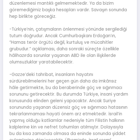
düzenlemesi mantıklı gelmemektedir. Ya da bizim
göremediğimiz başka hesapları vardır. Savaşın sonunda
hep birlikte göreceğiz.
-Türkiye’nin, çatışmaların önlenmesi yönünde sergilediği
tutum doğrudur. Ancak Cumhurbaşkanı Erdoğan’ın,
“Hamas terör örgütü değil, kurtuluş ve mücahitler
grubudur.” açıklaması, daha sonraki süreçte özellikle
hâlihazırda sorunlar yaşanan ABD ile olan ilişkilerde
olumsuzluklar yaratabilecektir.
-Gazze’deki tahribat, insanların hayatını
sürdürebilmelerini her geçen gün daha da imkânsız
hâle getirmekte, bu da beraberinde göç ve sığınmacı
sorununu getirecektir. Bu durumda Türkiye, insani yardım
konusunda elinden geleni yapacaktır. Ancak Suriye
sorununda yaşanan düzensiz göç ve sığınmacı hatasının
tekrarlanmaması hayati önem arz etmektedir. İsrail’in
yapmış olduğu katliamlar nedeniyle tüm Filistin halkının
kalplerine kin ve nefret tohumları atılmıştır. Dolayısıyla
bu da kısa zamanda olmasa da eninde sonunda şiddet