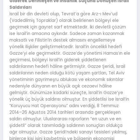
Giderek Derinleşen ve İnsanlık Suçuna Dönüşen İsrail
Saldırıları
İsrail bir din devleti olup, Tevrat’a göre Arz-ı Mev’ud
(Vadedilmiş Topraklar) olarak belirlenen bölgeyi ele
geçirmek için gayret sarf etmektedir. İki devletli çözüm
ise İsrail’in amacına aykırıdır. Sadece zaman kazanmak
maksatlı ve Filistin’in destek almasını engellemeye
yönelik ilişkiler geliştirmektedir. İsrail’in öncelikli hedefi
Gazze’yi ele geçirmektir. Gazze’de yönetimi Hamas’ın ele
geçirmesi, bölgeyi İsrail’in giderek şiddetlenen
saldırılarının hedefi hâline getirmiştir. Gazze Şeridi, İsrail
saldırılarının neden olduğu kötü yaşam şartları, Tel Aviv
yönetiminin gayrimeşru ablukası ve ekonomik sıkıntılar
nedeniyle dünyanın en büyük açık cezaevi hâline
gelmiştir. Günümüze kadarki süreçte, İsrail’in Gazze’ye
yönelik üç büyük saldırısı olmuştur. En şiddetlisi ise İsrail’in
“Koruyucu Hat Operasyonu” adını verdiği, 8 Temmuz
2014–26 Ağustos 2014 tarihleri arasında gerçekleşen
saldırı olmuştur. Uluslararası raporların “en uzun ve en
şiddetli” olarak tanımladığı saldırının sonuçları oldukça
ağır olmuştur. Gazze Şeridi’ndeki sanayi tesisleri yıkılmış,
binlerce kişi işini kaybetmiş ve bölgenin ekonomisi