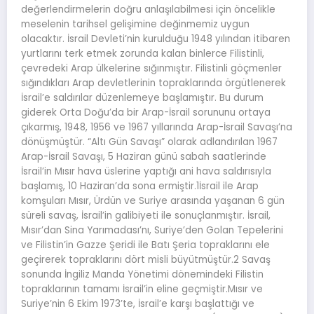
değerlendirmelerin doğru anlaşılabilmesi için öncelikle
meselenin tarihsel gelişimine değinmemiz uygun
olacaktır. İsrail Devleti’nin kurulduğu 1948 yılından itibaren
yurtlarını terk etmek zorunda kalan binlerce Filistinli,
çevredeki Arap ülkelerine sığınmıştır. Filistinli göçmenler
sığındıkları Arap devletlerinin topraklarında örgütlenerek
İsrail’e saldırılar düzenlemeye başlamıştır. Bu durum
giderek Orta Doğu’da bir Arap-İsrail sorununu ortaya
çıkarmış, 1948, 1956 ve 1967 yıllarında Arap-İsrail Savaşı’na
dönüşmüştür. “Altı Gün Savaşı” olarak adlandırılan 1967
Arap-İsrail Savaşı, 5 Haziran günü sabah saatlerinde
İsrail’in Mısır hava üslerine yaptığı ani hava saldırısıyla
başlamış, 10 Haziran’da sona ermiştir.1İsrail ile Arap
komşuları Mısır, Ürdün ve Suriye arasında yaşanan 6 gün
süreli savaş, İsrail’in galibiyeti ile sonuçlanmıştır. İsrail,
Mısır’dan Sina Yarımadası’nı, Suriye’den Golan Tepelerini
ve Filistin’in Gazze Şeridi ile Batı Şeria topraklarını ele
geçirerek topraklarını dört misli büyütmüştür.2 Savaş
sonunda İngiliz Manda Yönetimi dönemindeki Filistin
topraklarının tamamı İsrail’in eline geçmiştir.Mısır ve
Suriye’nin 6 Ekim 1973’te, İsrail’e karşı başlattığı ve