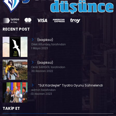
RECENT POST
(başlıksız)
Dilek Altunbaş tarafından
1 Mayıs 2023
(başlıksız)
Cenk SARIGÖL tarafından
30 Haziran 2022
“Süt Kardeşler” Tiyatro Oyunu Sahnelendi
admin tarafından
13 Haziran 2023
TAKİP ET