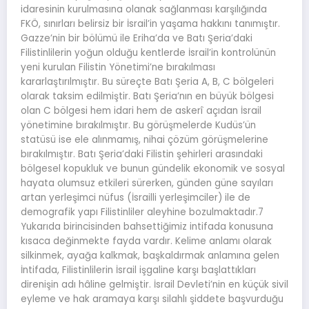
idaresinin kurulmasına olanak sağlanması karşılığında
FKÖ, sınırları belirsiz bir İsrail’in yaşama hakkını tanımıştır.
Gazze’nin bir bölümü ile Eriha’da ve Batı Şeria’daki
Filistinlilerin yoğun olduğu kentlerde İsrail’in kontrolünün
yeni kurulan Filistin Yönetimi’ne bırakılması
kararlaştırılmıştır. Bu süreçte Batı Şeria A, B, C bölgeleri
olarak taksim edilmiştir. Batı Şeria’nın en büyük bölgesi
olan C bölgesi hem idari hem de askerî açıdan İsrail
yönetimine bırakılmıştır. Bu görüşmelerde Kudüs’ün
statüsü ise ele alınmamış, nihai çözüm görüşmelerine
bırakılmıştır. Batı Şeria’daki Filistin şehirleri arasındaki
bölgesel kopukluk ve bunun gündelik ekonomik ve sosyal
hayata olumsuz etkileri sürerken, günden güne sayıları
artan yerleşimci nüfus (İsrailli yerleşimciler) ile de
demografik yapı Filistinliler aleyhine bozulmaktadır.7
Yukarıda birincisinden bahsettiğimiz intifada konusuna
kısaca değinmekte fayda vardır. Kelime anlamı olarak
silkinmek, ayağa kalkmak, başkaldırmak anlamına gelen
İntifada, Filistinlilerin İsrail işgaline karşı başlattıkları
direnişin adı hâline gelmiştir. İsrail Devleti’nin en küçük sivil
eyleme ve hak aramaya karşı silahlı şiddete başvurduğu