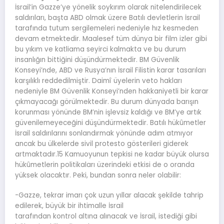
İsrail’in Gazze’ye yönelik soykırım olarak nitelendirilecek
saldırıları, başta ABD olmak üzere Batılı devletlerin İsrail
tarafında tutum sergilemeleri nedeniyle hız kesmeden
devam etmektedir. Maalesef tüm dünya bir film izler gibi
bu yıkım ve katliama seyirci kalmakta ve bu durum
insanlığın bittiğini düşündürmektedir. BM Güvenlik
Konseyi’nde, ABD ve Rusya’nın İsrail Filistin karar tasarıları
karşılıklı reddedilmiştir. Daimî üyelerin veto hakları
nedeniyle BM Güvenlik Konseyi’nden hakkaniyetli bir karar
çıkmayacağı görülmektedir. Bu durum dünyada barışın
korunması yönünde BM’nin işlevsiz kaldığı ve BM’ye artık
güvenilemeyeceğini düşündürmektedir. Batılı hükûmetler
İsrail saldırılarını sonlandırmak yönünde adım atmıyor
ancak bu ülkelerde sivil protesto gösterileri giderek
artmaktadır.15 Kamuoyunun tepkisi ne kadar büyük olursa
hükûmetlerin politikaları üzerindeki etkisi de o oranda
yüksek olacaktır. Peki, bundan sonra neler olabilir:
-Gazze, tekrar imarı çok uzun yıllar alacak şekilde tahrip
edilerek, büyük bir ihtimalle İsrail
tarafından kontrol altına alınacak ve İsrail, istediği gibi