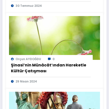
30 Temmuz 2024
Orçun AYDOĞDU
0
Şinasi’nin Münâcât’ından Hareketle
Kültür Çatışması
29 Nisan 2024