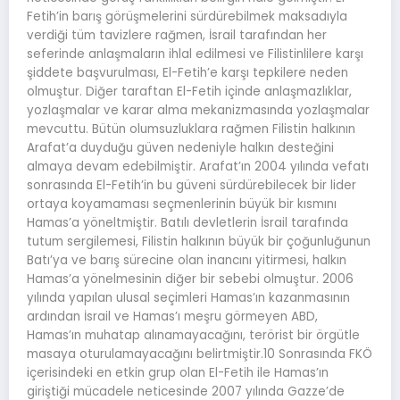
Fetih’in barış görüşmelerini sürdürebilmek maksadıyla
verdiği tüm tavizlere rağmen, İsrail tarafından her
seferinde anlaşmaların ihlal edilmesi ve Filistinlilere karşı
şiddete başvurulması, El-Fetih’e karşı tepkilere neden
olmuştur. Diğer taraftan El-Fetih içinde anlaşmazlıklar,
yozlaşmalar ve karar alma mekanizmasında yozlaşmalar
mevcuttu. Bütün olumsuzluklara rağmen Filistin halkının
Arafat’a duyduğu güven nedeniyle halkın desteğini
almaya devam edebilmiştir. Arafat’ın 2004 yılında vefatı
sonrasında El-Fetih’in bu güveni sürdürebilecek bir lider
ortaya koyamaması seçmenlerinin büyük bir kısmını
Hamas’a yöneltmiştir. Batılı devletlerin İsrail tarafında
tutum sergilemesi, Filistin halkının büyük bir çoğunluğunun
Batı’ya ve barış sürecine olan inancını yitirmesi, halkın
Hamas’a yönelmesinin diğer bir sebebi olmuştur. 2006
yılında yapılan ulusal seçimleri Hamas’ın kazanmasının
ardından İsrail ve Hamas’ı meşru görmeyen ABD,
Hamas’ın muhatap alınamayacağını, terörist bir örgütle
masaya oturulamayacağını belirtmiştir.10 Sonrasında FKÖ
içerisindeki en etkin grup olan El-Fetih ile Hamas’ın
giriştiği mücadele neticesinde 2007 yılında Gazze’de