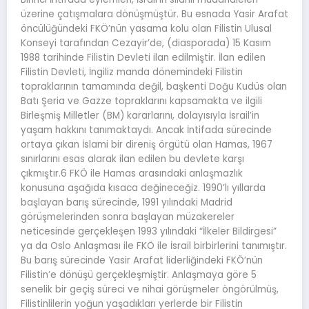
üzerine çatışmalara dönüşmüştür. Bu esnada Yasir Arafat
öncülüğündeki FKÖ’nün yasama kolu olan Filistin Ulusal
Konseyi tarafından Cezayir’de, (diasporada) 15 Kasım
1988 tarihinde Filistin Devleti ilan edilmiştir. İlan edilen
Filistin Devleti, İngiliz manda dönemindeki Filistin
topraklarının tamamında değil, başkenti Doğu Kudüs olan
Batı Şeria ve Gazze topraklarını kapsamakta ve ilgili
Birleşmiş Milletler (BM) kararlarını, dolayısıyla İsrail’in
yaşam hakkını tanımaktaydı. Ancak İntifada sürecinde
ortaya çıkan İslami bir direniş örgütü olan Hamas, 1967
sınırlarını esas alarak ilan edilen bu devlete karşı
çıkmıştır.6 FKÖ ile Hamas arasındaki anlaşmazlık
konusuna aşağıda kısaca değineceğiz. 1990’lı yıllarda
başlayan barış sürecinde, 1991 yılındaki Madrid
görüşmelerinden sonra başlayan müzakereler
neticesinde gerçekleşen 1993 yılındaki “İlkeler Bildirgesi”
ya da Oslo Anlaşması ile FKÖ ile İsrail birbirlerini tanımıştır.
Bu barış sürecinde Yasir Arafat liderliğindeki FKÖ’nün
Filistin’e dönüşü gerçekleşmiştir. Anlaşmaya göre 5
senelik bir geçiş süreci ve nihai görüşmeler öngörülmüş,
Filistinlilerin yoğun yaşadıkları yerlerde bir Filistin