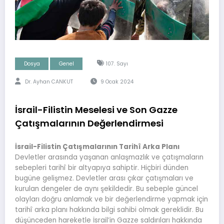
Dosya
Genel
107. Sayı
Dr. Ayhan CANKUT
9 Ocak 2024
İsrail-Filistin Meselesi ve Son Gazze
Çatışmalarının Değerlendirmesi
İsrail-Filistin Çatışmalarının Tarihî Arka Planı
Devletler arasında yaşanan anlaşmazlık ve çatışmaların
sebepleri tarihî bir altyapıya sahiptir. Hiçbiri dünden
bugüne gelişmez. Devletler arası çıkar çatışmaları ve
kurulan dengeler de aynı şekildedir. Bu sebeple güncel
olayları doğru anlamak ve bir değerlendirme yapmak için
tarihî arka planı hakkında bilgi sahibi olmak gereklidir. Bu
düşünceden hareketle İsrail’in Gazze saldırıları hakkında