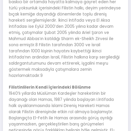
baskıcı bir ortamda hayatta kalmaya gayret eden her
türlü yoksunluk içerisindeki Filistin halkı, deyim yerindeyse
bıçak kemiğe dayandığı dönemlerde toplu direniş
hareketi sergilemişlerdir. İkinci İntifada veya El Aksa
İntifadası ise Eylül 2000’den 2005 yılına kadar devam
etmiş, çatışmalar Şubat 2005 yılında Ariel Şaron ve
Mahmud Abbas’ın katıldığı Sharm ek-Sheikh Zirvesi ile
sona ermiştir.8 Filistin tarafından 3000 ve İsrail
tarafından 1000 kişinin hayatını kaybettiği ikinci
İntifada’nın ardından İsrail, Filistin halkına karşı sergilediği
saldırgantutumunu devam ettirerek, işgalini meşru
göstermek maksadıyla çatışmalara zemin
hazırlamaktadır.9
Filistinlilerin Kendi İçlerindeki Bölünme
1940’lı yıllarda Müslüman Kardeşler hareketinin bir
dayanağı olan Hamas, 1987 yılında başlayan I.İntifada
halk ayaklanmasında İslami Direniş Hareketi Hamas
olarak Filistin direnişinde etkin rol almaya başlamıştır.
Başlangıçta El-Fetih ile Hamas arasında görüş ayrılığı
yaşanmazken, gerçekleştirilen barış görüşmeleri
neticesinde görüş farklılıkları belirgin hâle gelmiştir. El-