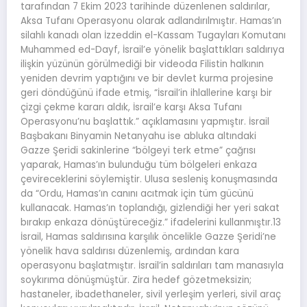
tarafından 7 Ekim 2023 tarihinde düzenlenen saldırılar,
Aksa Tufanı Operasyonu olarak adlandırılmıştır. Hamas’ın
silahlı kanadı olan İzzeddin el-Kassam Tugayları Komutanı
Muhammed ed-Dayf, İsrail’e yönelik başlattıkları saldırıya
ilişkin yüzünün görülmediği bir videoda Filistin halkının
yeniden devrim yaptığını ve bir devlet kurma projesine
geri döndüğünü ifade etmiş, “İsrail’in ihlallerine karşı bir
çizgi çekme kararı aldık, İsrail’e karşı Aksa Tufanı
Operasyonu’nu başlattık.” açıklamasını yapmıştır. İsrail
Başbakanı Binyamin Netanyahu ise abluka altındaki
Gazze Şeridi sakinlerine “bölgeyi terk etme” çağrısı
yaparak, Hamas’ın bulunduğu tüm bölgeleri enkaza
çevireceklerini söylemiştir. Ulusa sesleniş konuşmasında
da “Ordu, Hamas’ın canını acıtmak için tüm gücünü
kullanacak. Hamas’ın toplandığı, gizlendiği her yeri sakat
bırakıp enkaza dönüştüreceğiz.” ifadelerini kullanmıştır.13
İsrail, Hamas saldırısına karşılık öncelikle Gazze Şeridi’ne
yönelik hava saldırısı düzenlemiş, ardından kara
operasyonu başlatmıştır. İsrail’in saldırıları tam manasıyla
soykırıma dönüşmüştür. Zira hedef gözetmeksizin;
hastaneler, ibadethaneler, sivil yerleşim yerleri, sivil araç