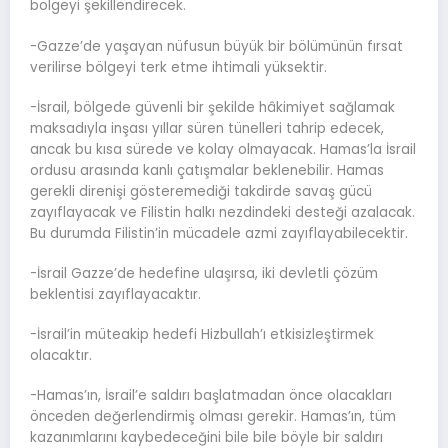
bölgeyi şekillendirecek.
-Gazze’de yaşayan nüfusun büyük bir bölümünün fırsat
verilirse bölgeyi terk etme ihtimali yüksektir.
-İsrail, bölgede güvenli bir şekilde hâkimiyet sağlamak
maksadıyla inşası yıllar süren tünelleri tahrip edecek,
ancak bu kısa sürede ve kolay olmayacak. Hamas’la İsrail
ordusu arasında kanlı çatışmalar beklenebilir. Hamas
gerekli direnişi gösteremediği takdirde savaş gücü
zayıflayacak ve Filistin halkı nezdindeki desteği azalacak.
Bu durumda Filistin’in mücadele azmi zayıflayabilecektir.
-İsrail Gazze’de hedefine ulaşırsa, iki devletli çözüm
beklentisi zayıflayacaktır.
-İsrail’in müteakip hedefi Hizbullah’ı etkisizleştirmek
olacaktır.
-Hamas’ın, İsrail’e saldırı başlatmadan önce olacakları
önceden değerlendirmiş olması gerekir. Hamas’ın, tüm
kazanımlarını kaybedeceğini bile bile böyle bir saldırı