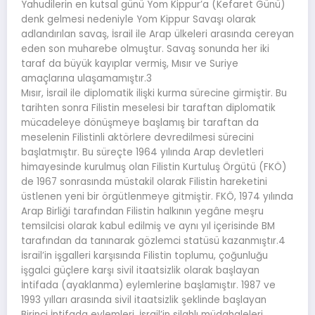
Yahudilerin en kutsal günü Yom Kippur’a (Kefaret Günü)
denk gelmesi nedeniyle Yom Kippur Savaşı olarak
adlandırılan savaş, İsrail ile Arap ülkeleri arasında cereyan
eden son muharebe olmuştur. Savaş sonunda her iki
taraf da büyük kayıplar vermiş, Mısır ve Suriye
amaçlarına ulaşamamıştır.3
Mısır, İsrail ile diplomatik ilişki kurma sürecine girmiştir. Bu
tarihten sonra Filistin meselesi bir taraftan diplomatik
mücadeleye dönüşmeye başlamış bir taraftan da
meselenin Filistinli aktörlere devredilmesi sürecini
başlatmıştır. Bu süreçte 1964 yılında Arap devletleri
himayesinde kurulmuş olan Filistin Kurtuluş Örgütü (FKÖ)
de 1967 sonrasında müstakil olarak Filistin hareketini
üstlenen yeni bir örgütlenmeye gitmiştir. FKÖ, 1974 yılında
Arap Birliği tarafından Filistin halkının yegâne meşru
temsilcisi olarak kabul edilmiş ve aynı yıl içerisinde BM
tarafından da tanınarak gözlemci statüsü kazanmıştır.4
İsrail’in işgalleri karşısında Filistin toplumu, çoğunluğu
işgalci güçlere karşı sivil itaatsizlik olarak başlayan
İntifada (ayaklanma) eylemlerine başlamıştır. 1987 ve
1993 yılları arasında sivil itaatsizlik şeklinde başlayan
Birinci İntifada eylemleri, İsrail’in silahlı müdahaleleri