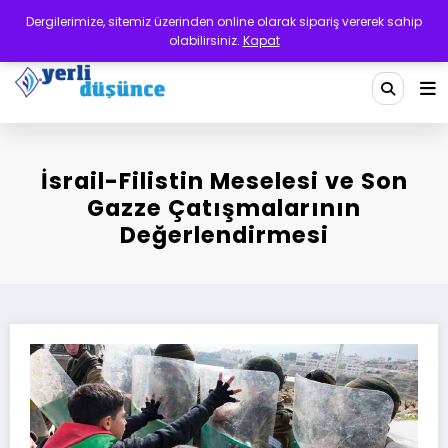
İçeriğe
Dergilerimize, sitemiz üzerinden online olarak sipariş vererek sahip
atla
olabilirsiniz.
Kapat
Yerli Düşünce Dergisi
Bir Medeniyet Tasavvurudur
İsrail-Filistin Meselesi ve Son
Gazze Çatışmalarının
Değerlendirmesi