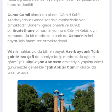
hepsi katledildi.
Cuma Camii
olarak da bilinen Câmi-i Kebîr,
Azerbaycan’ın Gence kentinin merkezinde yer
almaktadır. Dönemi içinde önemli ve büyük
bir
ibadethane
olmasının yanı sıra Câmi-i Kebîr, aynı
zamanda da bir medrese olarak da
Gence’nin
ilmî
hayatı için önem arz etmektedeydi.
Vâzıh
mahlasıyla da bilinen büyük
Azerbaycanlı Türk
şairi Mirza Şefi
de camiye bağlı medresede eğitim
görmüştü.
Büyük Şah Abbas’ın
emirleriyle yapılan camii
günümüzde genellikle
“Şah Abbas Camii”
olarak da
anılmaktadır.