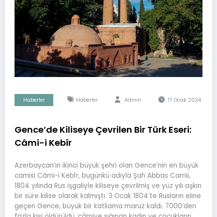
Haberler
Haberler
Admin
17 Ocak 2024
Gence’de Kiliseye Çevrilen Bir Türk Eseri:
Câmi-i Kebîr
Azerbaycan’ın ikinci büyük şehri olan Gence’nin en büyük
camisi Câmi-i Kebîr, bugünkü adıyla Şah Abbas Camii,
1804 yılında Rus işgaliyle kiliseye çevrilmiş ve yüz yılı aşkın
bir süre kilise olarak kalmıştı. 3 Ocak 1804’te Rusların eline
geçen Gence, büyük bir katliama maruz kaldı. 7000’den
fazla kişi öldürüldü, câmiye sığınan kadın ve çocukların