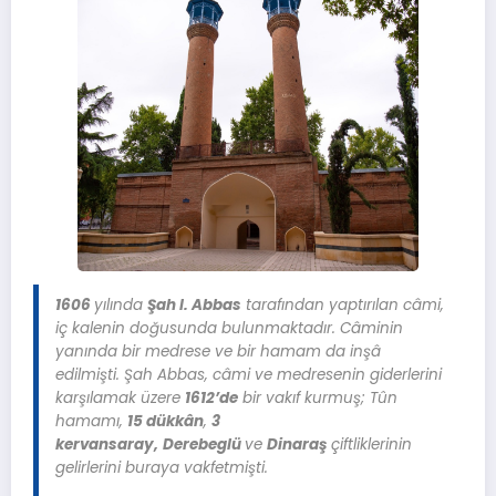
1606
yılında
Şah I. Abbas
tarafından yaptırılan câmi,
iç kalenin doğusunda bulunmaktadır. Câminin
yanında bir medrese ve bir hamam da inşâ
edilmişti. Şah Abbas, câmi ve medresenin giderlerini
karşılamak üzere
1612’de
bir vakıf kurmuş; Tûn
hamamı,
15 dükkân
,
3
kervansaray,
Derebeglü
ve
Dinaraş
çiftliklerinin
gelirlerini buraya vakfetmişti.