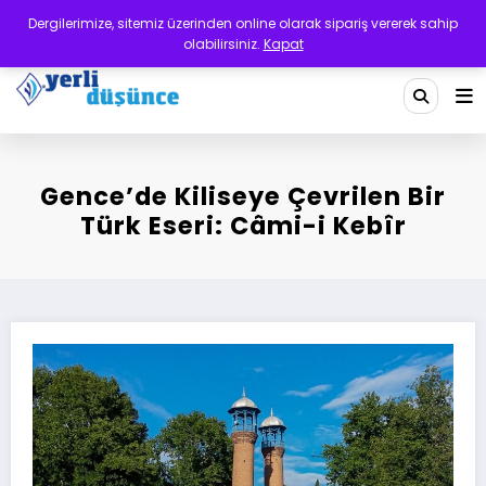
İçeriğe
Dergilerimize, sitemiz üzerinden online olarak sipariş vererek sahip
atla
olabilirsiniz.
Kapat
Yerli Düşünce Dergisi
Bir Medeniyet Tasavvurudur
Gence’de Kiliseye Çevrilen Bir
Türk Eseri: Câmi-i Kebîr