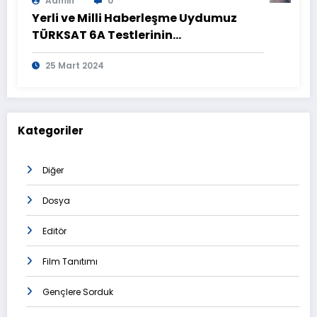
Admin
0
Yerli ve Milli Haberleşme Uydumuz
TÜRKSAT 6A Testlerinin
Tamamlanmasının Ardından
25 Mart 2024
Görüntülendi
Kategoriler
Diğer
Dosya
Editör
Film Tanıtımı
Gençlere Sorduk