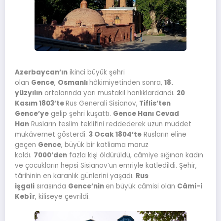
Azerbaycan’ın
ikinci büyük şehri
olan
Gence
,
Osmanlı
hâkimiyetinden sonra,
18.
yüzyılın
ortalarında yarı müstakil hanlıklardandı.
20
Kasım 1803’te
Rus Generali Sisianov,
Tiflis’ten
Gence’ye
gelip şehri kuşattı.
Gence Hanı Cevad
Han
Rusların teslim teklifini reddederek uzun müddet
mukâvemet gösterdi.
3 Ocak 1804’te
Rusların eline
geçen
Gence
, büyük bir katliama maruz
kaldı.
7000’den
fazla kişi öldürüldü, câmiye sığınan kadın
ve çocukların hepsi Sisianov’un emriyle katledildi. Şehir,
târihinin en karanlık günlerini yaşadı.
Rus
işgali
sırasında
Gence’nin
en büyük câmisi olan
Câmi-i
Kebîr
, kiliseye çevrildi.