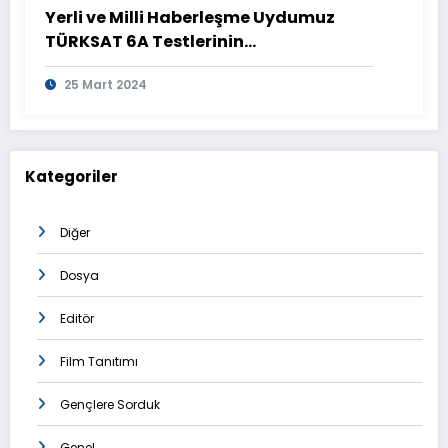
Yerli ve Milli Haberleşme Uydumuz
TÜRKSAT 6A Testlerinin
Tamamlanmasının Ardından
25 Mart 2024
Görüntülendi
Kategoriler
Diğer
Dosya
Editör
Film Tanıtımı
Gençlere Sorduk
Genel