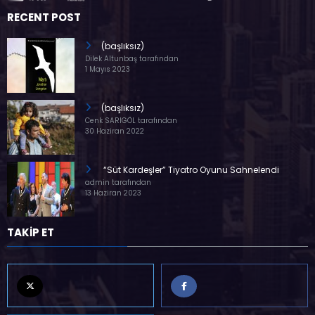
RECENT POST
(başlıksız)
Dilek Altunbaş tarafından
1 Mayıs 2023
(başlıksız)
Cenk SARIGÖL tarafından
30 Haziran 2022
“Süt Kardeşler” Tiyatro Oyunu Sahnelendi
admin tarafından
13 Haziran 2023
TAKİP ET