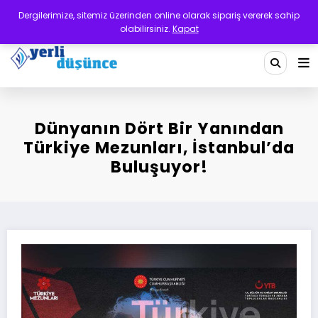
İçeriğe
Dergilerimize, sitemiz üzerinden online olarak sipariş vererek sahip
atla
olabilirsiniz.
Kapat
Yerli Düşünce Dergisi
Bir Medeniyet Tasavvurudur
Dünyanın Dört Bir Yanından
Türkiye Mezunları, İstanbul’da
Buluşuyor!