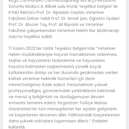
Kırgız Cumhuriyeti Cumhurbaşkanlığı Ala Arça Rezidansı
Sorumlu Müdürü A. Bilbek uulu imzalı ‘teşekkür belgesi’ ile
KTMÜ Rektörü Prof. Dr. Alpaslan Ceylan, Veteriner
Fakültesi Dekan Vekili Prof. Dr. İsmail Şen, Öğretim Üyeleri
Prof. Dr. Abuzer Taş, Prof. Ali Rişvanlı ve Veteriner
Fakültesi çalışanlarından Veteriner Hekim Nur Abdımanap
Uulu’na teşekkür edildi.
17 Kasım 2022’de tarihli Teşekkür Belgesi’nde “Veteriner
Hekim müdahaleleriyle hayvan hastalıklarının önlenmesi,
teşhisi ve hayvanların tedavilerine ve hayvanların
hayatta kalmasının sağlanmasına yönelik büyük
katkılarından dolayı ve her durumda gecikmeden verilen
kaliteli veteriner hekimlik hizmetleri için derin
minnettarlığımızı ifade ederiz. Personelinizin yüksek
profesyonelliğini, görevlerindeki yetkinliklerini belirtmek
ve mevut iş birliğimizin ve dostluğumuzun devam
etmesini temenni ederiz. Kırgızistan-Türkiye Manas
Üniversitesi’nin tüm mensuplarının her açıdan gelişiminin
ve başarılarının devamını diler; hâlihazırdaki başarılarınızın
daha yüksek noktalara taşınmasını dileriz.” ifadeleri
kullanıldı.