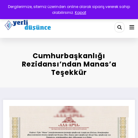
İçeriğe
Dergilerimize, sitemiz üzerinden online olarak sipariş vererek sahip
atla
olabilirsiniz.
Kapat
Yerli Düşünce Dergisi
Bir Medeniyet Tasavvurudur
Cumhurbaşkanlığı
Rezidansı’ndan Manas’a
Teşekkür