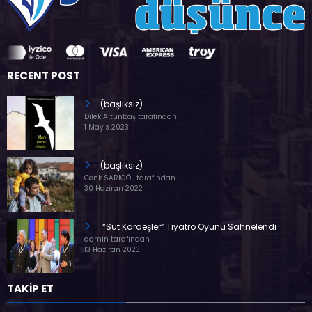
RECENT POST
(başlıksız)
Dilek Altunbaş tarafından
1 Mayıs 2023
(başlıksız)
Cenk SARIGÖL tarafından
30 Haziran 2022
“Süt Kardeşler” Tiyatro Oyunu Sahnelendi
admin tarafından
13 Haziran 2023
TAKİP ET