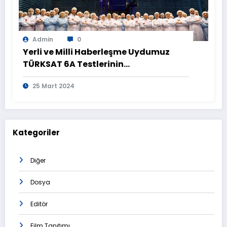
Admin
0
Yerli ve Milli Haberleşme Uydumuz
TÜRKSAT 6A Testlerinin
Tamamlanmasının Ardından
25 Mart 2024
Görüntülendi
Kategoriler
Diğer
Dosya
Editör
Film Tanıtımı