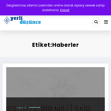
İçeriğe
Dergilerimize, sitemiz üzerinden online olarak sipariş vererek sahip
atla
olabilirsiniz.
Kapat
Yerli Düşünce Dergisi
Bir Medeniyet Tasavvurudur
Etiket:Haberler
Berlin’de Bir Millî Şair: Mehmet Âkif Ersoy
HABERLER