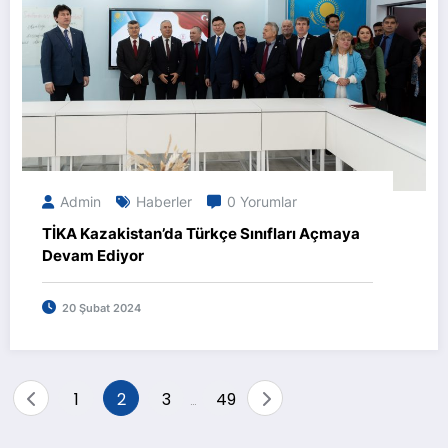
Admin
Haberler
0 Yorumlar
TİKA Kazakistan’da Türkçe Sınıfları Açmaya
Devam Ediyor
20 Şubat 2024
Yazı
1
2
3
49
…
sayfalaması