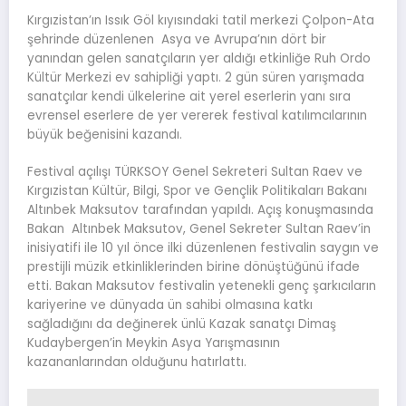
Kırgızistan’ın Issık Göl kıyısındaki tatil merkezi Çolpon-Ata
şehrinde düzenlenen Asya ve Avrupa’nın dört bir
yanından gelen sanatçıların yer aldığı etkinliğe Ruh Ordo
Kültür Merkezi ev sahipliği yaptı. 2 gün süren yarışmada
sanatçılar kendi ülkelerine ait yerel eserlerin yanı sıra
evrensel eserlere de yer vererek festival katılımcılarının
büyük beğenisini kazandı.
Festival açılışı TÜRKSOY Genel Sekreteri Sultan Raev ve
Kırgızistan Kültür, Bilgi, Spor ve Gençlik Politikaları Bakanı
Altınbek Maksutov tarafından yapıldı. Açış konuşmasında
Bakan Altınbek Maksutov, Genel Sekreter Sultan Raev’in
inisiyatifi ile 10 yıl önce ilki düzenlenen festivalin saygın ve
prestijli müzik etkinliklerinden birine dönüştüğünü ifade
etti. Bakan Maksutov festivalin yetenekli genç şarkıcıların
kariyerine ve dünyada ün sahibi olmasına katkı
sağladığını da değinerek ünlü Kazak sanatçı Dimaş
Kudaybergen’in Meykin Asya Yarışmasının
kazananlarından olduğunu hatırlattı.