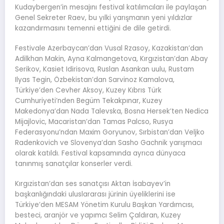
Kudaybergen’in mesajını festival katılımcıları ile paylaşan
Genel Sekreter Raev, bu yılki yarışmanın yeni yıldızlar
kazandırmasını temenni ettiğini de dile getirdi.
Festivale Azerbaycan’dan Vusal Rzasoy, Kazakistan’dan
Adilkhan Makin, Ayna Kalmangetova, Kırgızistan’dan Abay
Serikov, Kasiet Idirisova, Ruslan Asankan uulu, Rustam
Ilyas Tegin, Özbekistan’dan Sarvinoz Kamalova,
Türkiye’den Cevher Aksoy, Kuzey Kıbrıs Türk
Cumhuriyeti’nden Begüm Tekakpınar, Kuzey
Makedonya’dan Nada Talevska, Bosna Hersek’ten Nedica
Mijajlovic, Macaristan’dan Tamas Palcso, Rusya
Federasyonu’ndan Maxim Goryunov, Sırbistan’dan Veljko
Radenkovich ve Slovenya’dan Sasho Gachnik yarışmacı
olarak katıldı. Festival kapsamında ayrıca dünyaca
tanınmış sanatçılar konserler verdi.
Kırgızistan’dan ses sanatçısı Aktan İsabayev’in
başkanlığındaki uluslararası jürinin üyeliklerini ise
Türkiye’den MESAM Yönetim Kurulu Başkan Yardımcısı,
besteci, aranjör ve yapımcı Selim Çaldıran, Kuzey