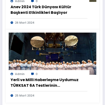
Admin
0
Anev 2024 Türk Dünyası Kültür
Başkenti Etkinlikleri Başlıyor
26 Mart 2024
Admin
0
Yerli ve Milli Haberleşme Uydumuz
TÜRKSAT 6A Testlerinin
Tamamlanmasının Ardından
25 Mart 2024
Görüntülendi