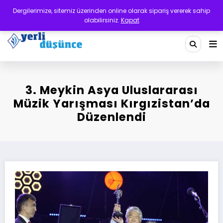
İçeriğe
Dergilerimize, sitemiz üzerinden online olarak sipariş vererek sahip
atla
olabilirsiniz.
Kapat
Yerli Düşünce Dergisi
Bir Medeniyet Tasavvurudur
3. Meykin Asya Uluslararası
Müzik Yarışması Kırgızistan’da
Düzenlendi