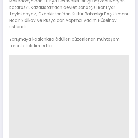
Makedonya’dan Dünya Festivaller Birliği Başkanı Maryan
Kataroski, Kazakistan’dan devlet sanatçısı Bahtiyar
Taylakbayev, Özbekistan’dan Kültür Bakanlığı Baş Uzmanı
Nodir Sidikov ve Rusya’dan yapımcı Vadim Hüseinov
üstlendi.
Yarışmaya katılanlara ödülleri düzenlenen muhteşem
törenle takdim edildi.