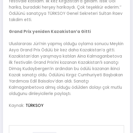
festivale katıldım. İlk kez Kırgızistan’a geldim. Issık Göl
harika, buradaki herşey harikaydı. Çok teşekkür ederim.’’
Ödülünü sanatçıya TÜRKSOY Genel Sekreteri Sultan Raev
takdim etti.
Grand Prix yeniden Kazakistan’a Gitti
Uluslararası Jüri’nin yapmış olduğu oylama sonucu Meykin
Asya Grand Prix Ödülü bir kez daha Kazakistan’a gitti.
Kazakistan’dan yarışmaya katılan Aina Kalmaganbetova
ilk festivalin Grand Prix’ini kazanan Kazakistan’lı sanatçı
Dimaş Kudaybergen’in ardından bu ödülü kazanan ikinci
Kazak sanatçı oldu. Ödülünü Kırgız Cumhuriyeti Başbakan
Yardımcısı Edil Baisalov’dan aldı. Sanatçı
Kalmaganbetova almış olduğu ödülden dolayı çok mutlu
olduğunu dinleyicilerle paylaştı.
Kaynak:
TÜRKSOY