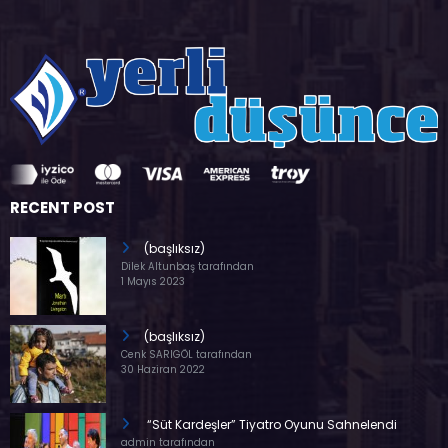
RECENT POST
(başlıksız)
Dilek Altunbaş tarafından
1 Mayıs 2023
(başlıksız)
Cenk SARIGÖL tarafından
30 Haziran 2022
“Süt Kardeşler” Tiyatro Oyunu Sahnelendi
admin tarafından