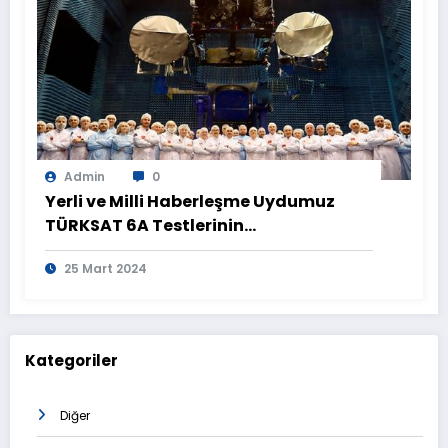
Admin
0
Yerli ve Milli Haberleşme Uydumuz
TÜRKSAT 6A Testlerinin
Tamamlanmasının Ardından
25 Mart 2024
Görüntülendi
Kategoriler
Diğer