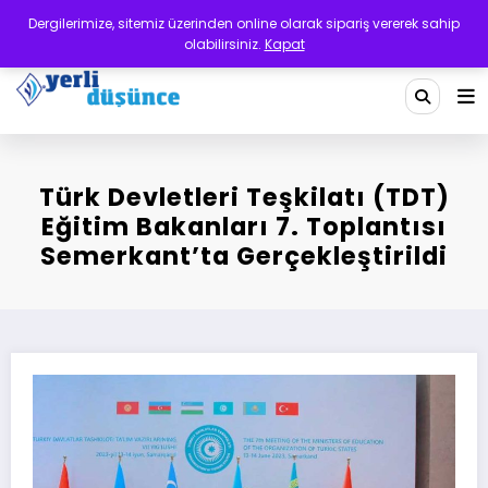
İçeriğe
Dergilerimize, sitemiz üzerinden online olarak sipariş vererek sahip
atla
olabilirsiniz.
Kapat
Yerli Düşünce Dergisi
Bir Medeniyet Tasavvurudur
Türk Devletleri Teşkilatı (TDT)
Eğitim Bakanları 7. Toplantısı
Semerkant’ta Gerçekleştirildi