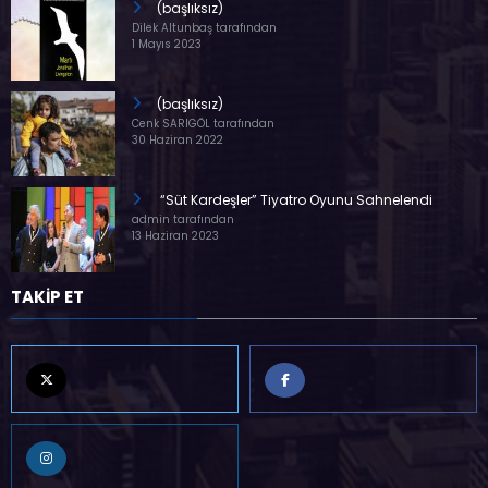
(başlıksız)
Dilek Altunbaş tarafından
1 Mayıs 2023
(başlıksız)
Cenk SARIGÖL tarafından
30 Haziran 2022
“Süt Kardeşler” Tiyatro Oyunu Sahnelendi
admin tarafından
13 Haziran 2023
TAKİP ET