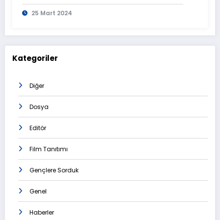
Tamamlanmasının Ardından
25 Mart 2024
Görüntülendi
Kategoriler
Diğer
Dosya
Editör
Film Tanıtımı
Gençlere Sorduk
Genel
Haberler