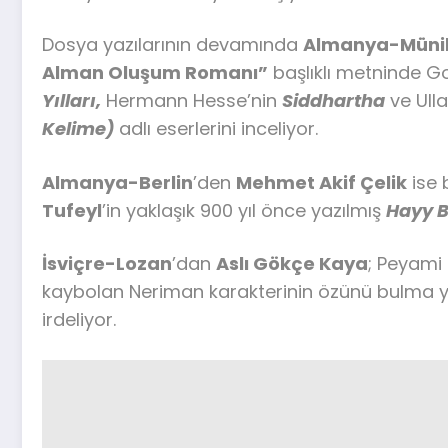
Dosya yazılarının devamında
Almanya-Müni
Alman Oluşum Romanı”
başlıklı metninde G
Yılları,
Hermann Hesse’nin
Siddhartha
ve
Ull
Kelime)
adlı eserlerini inceliyor.
Almanya-Berlin
’den
Mehmet Akif Çelik
ise 
Tufeyl
’in yaklaşık 900 yıl önce yazılmış
Hayy B
İsviçre-Lozan
’dan
Aslı Gökçe Kaya
; Peyami
kaybolan Neriman karakterinin özünü bulma y
irdeliyor.