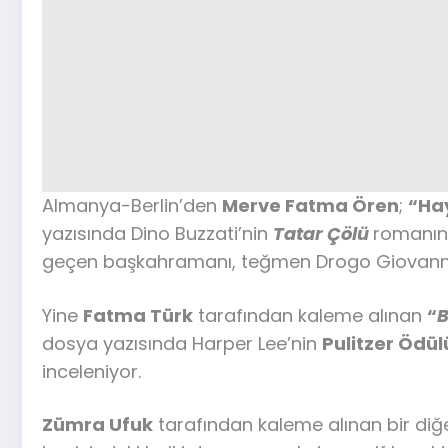
Almanya-Berlin’den
Merve Fatma Ören
;
“Hay
yazısında Dino Buzzati’nin
Tatar Çölü
romanını
geçen başkahramanı, teğmen Drogo Giovanni’n
Yine
Fatma Türk
tarafından kaleme alınan
“
B
dosya yazısında Harper Lee’nin
Pulitzer Ödü
inceleniyor.
Zümra Ufuk
tarafından kaleme alınan bir diğ