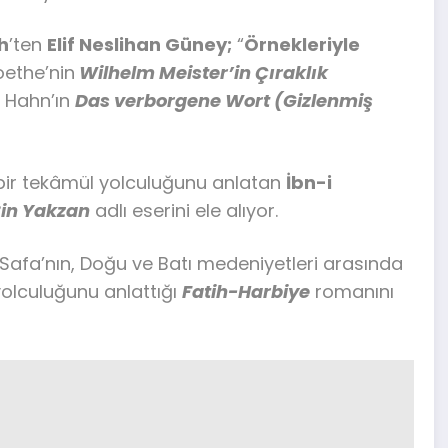
h
’ten
Elif Neslihan Güney;
“
Örnekleriyle
oethe’nin
Wilhelm Meister’in Çıraklık
a Hahn’ın
Das verborgene Wort (Gizlenmiş
bir tekâmül yolculuğunu anlatan
İbn-i
in Yakzan
adlı eserini ele alıyor.
 Safa’nın, Doğu ve Batı medeniyetleri arasında
olculuğunu anlattığı
Fatih-Harbiye
romanını