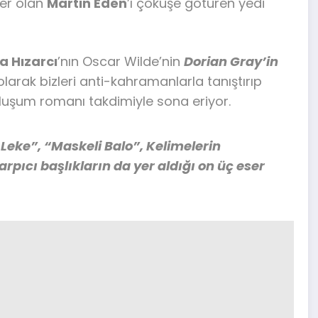
ter olan
Martin Eden
’ı çöküşe götüren yedi
 Hızarcı
’nın Oscar Wilde’nin
Dorian Gray’in
 olarak bizleri anti-kahramanlarla tanıştırıp
luşum romanı takdimiyle sona eriyor.
 Leke”, “Maskeli Balo”, Kelimelerin
pıcı başlıkların da yer aldığı on üç eser