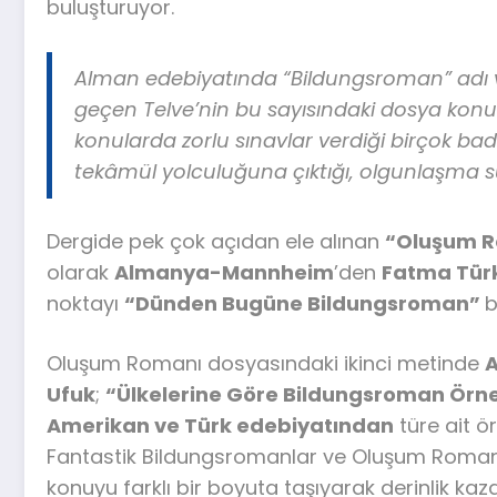
buluşturuyor.
Alman edebiyatında “Bildungsroman” adı v
geçen
Telve
’nin bu sayısındaki dosya konusuy
konularda zorlu sınavlar verdiği birçok badir
tekâmül yolculuğuna çıktığı, olgunlaşma s
Dergide pek çok açıdan ele alınan
“Oluşum 
olarak
Almanya-Mannheim
’den
Fatma Tür
noktayı
“Dünden Bugüne Bildungsroman”
b
Oluşum Romanı dosyasındaki ikinci metinde
Ufuk
;
“Ülkelerine Göre Bildungsroman Örne
Amerikan ve Türk edebiyatından
türe ait ö
Fantastik Bildungsromanlar ve Oluşum Roma
konuyu farklı bir boyuta taşıyarak derinlik kaza