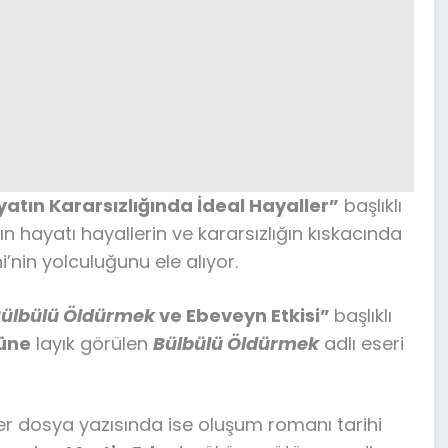
atın Kararsızlığında İdeal Hayaller”
başlıklı
n hayatı hayallerin ve kararsızlığın kıskacında
in yolculuğunu ele alıyor.
ülbülü Öldürmek
ve Ebeveyn Etkisi”
başlıklı
lüne
layık görülen
Bülbülü Öldürmek
adlı eseri
er dosya yazısında ise oluşum romanı tarihi