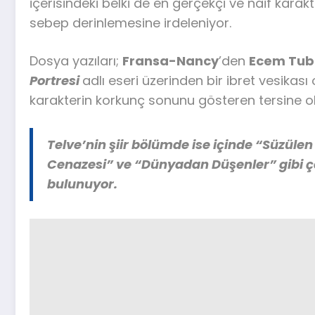
içerisindeki belki de en gerçekçi ve naif karak
sebep derinlemesine irdeleniyor.
Dosya yazıları;
Fransa-Nancy
’den
Ecem Tuba
Portresi
adlı eseri üzerinden bir ibret vesikası
karakterin korkunç sonunu gösteren tersine o
Telve’nin şiir bölümde ise içinde “Süzülen
Cenazesi” ve “Dünyadan Düşenler” gibi çar
bulunuyor.