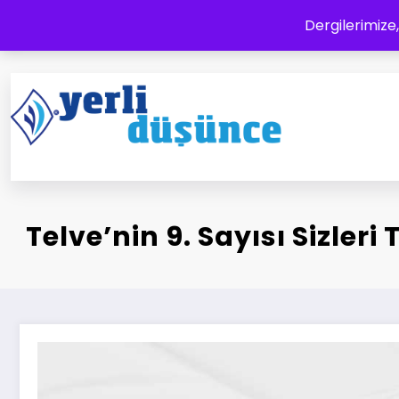
İçeriğe
Dergilerimize,
atla
Yerli Düşünce Dergisi
Bir Medeniyet Tasavvurudur
Telve’nin 9. Sayısı Sizle