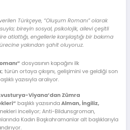
erilen Türkçeye, “Oluşum Romanı” olarak
la; bireyin sosyal, psikolojik, ailevi çeşitli
e atlattığı, engellerle karşılaştığı bir bakıma
ürecine yakından şahit oluyoruz.
Romanı”
dosyasının kapağını ilk
k
; türün ortaya çıkışını, gelişimini ve geldiği son
aşlıklı yazısıyla aralıyor.
Avusturya-Viyana’dan Zümra
kleri”
başlıklı yazısında
Alman, İngiliz,
rnekleri inceliyor; Anti-Bildunsgroman,
nlarında Kadın Başkahramanlar
alt başlıklarıyla
ndırıyor.