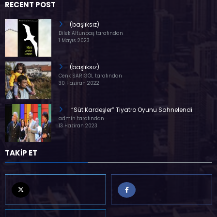
RECENT POST
(başlıksız)
Dilek Altunbaş tarafından
1 Mayıs 2023
(başlıksız)
Cenk SARIGÖL tarafından
30 Haziran 2022
“Süt Kardeşler” Tiyatro Oyunu Sahnelendi
admin tarafından
13 Haziran 2023
TAKİP ET