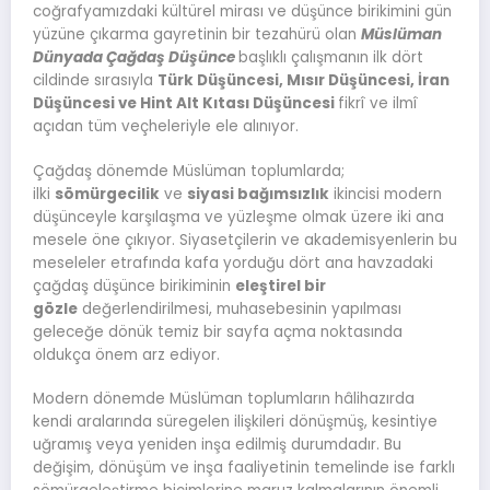
coğrafyamızdaki kültürel mirası ve düşünce birikimini gün
yüzüne çıkarma gayretinin bir tezahürü olan
Müslüman
Dünyada Çağdaş Düşünce
başlıklı çalışmanın ilk dört
cildinde sırasıyla
Türk Düşüncesi, Mısır Düşüncesi, İran
Düşüncesi ve Hint Alt Kıtası Düşüncesi
fikrî ve ilmî
açıdan tüm veçheleriyle ele alınıyor.
Çağdaş dönemde Müslüman toplumlarda;
ilki
sömürgecilik
ve
siyasi bağımsızlık
ikincisi modern
düşünceyle karşılaşma ve yüzleşme olmak üzere iki ana
mesele öne çıkıyor. Siyasetçilerin ve akademisyenlerin bu
meseleler etrafında kafa yorduğu dört ana havzadaki
çağdaş düşünce birikiminin
eleştirel bir
gözle
değerlendirilmesi, muhasebesinin yapılması
geleceğe dönük temiz bir sayfa açma noktasında
oldukça önem arz ediyor.
Modern dönemde Müslüman toplumların hâlihazırda
kendi aralarında süregelen ilişkileri dönüşmüş, kesintiye
uğramış veya yeniden inşa edilmiş durumdadır. Bu
değişim, dönüşüm ve inşa faaliyetinin temelinde ise farklı