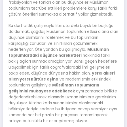
fraksiyonları ve tonları olan bu düşünceler Müslüman
toplumların tecrübe ettikleri problemlere karşı farklı farklı
çözüm önerileri sunmakta alternatif yollar çizmektedir.
Bu dört ciltlik çalışmayla literatürdeki büyük bir boşluğu
doldurmak, çağdaş Müslüman toplumları etkisi altına alan
düşünce akımlarını irdelemek ve bu toplumların
karşılaştığı zorlukları ve sınırlılıkları çözümlemek
hedefleniyor. Öte yandan bu çalışmayla,
Müslüman
toplumlardaki düşünce hareketleri
hakkında farklı
bakış açıları sunmak amaçlanıyor. Bahsi geçen hedeflere
ulaşabilmek için farklı coğrafyalardaki ilmî gelişmeleri
takip eden, düşünce dünyasına hâkim olan,
yerel dilleri
bilen yerel kültüre aşina
ve modernizmin etkisindeki
toplumların gelişimiyle
Müslüman toplumların
gelişimini mukayese edebilecek
aynı zamanda birlikte
değerlendirebilecek alanında uzman isimlere gereksinim
duyuluyor. Kitaba katkı sunan isimler alanlarındaki
hâkimiyetleriyle sadece bu ihtiyaca cevap vermiyor aynı
zamanda her biri pazılın bir parçasını tamamlayarak
ortaya bütünlüklü bir eser çıkarmış oluyor.