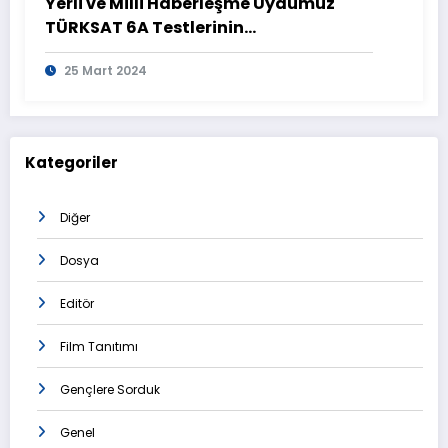
Yerli ve Milli Haberleşme Uydumuz
TÜRKSAT 6A Testlerinin
Tamamlanmasının Ardından
25 Mart 2024
Görüntülendi
Kategoriler
Diğer
Dosya
Editör
Film Tanıtımı
Gençlere Sorduk
Genel