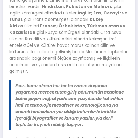
sömürgeleştirme biçimlerine maruz kalmalarının önemli
bir etkisi vardır.
Hindistan, Pakistan ve Malezya
gibi
İngiliz sömürgesi altındaki ülkeler
İngiliz; Fas, Cezayir ve
Tunus
gibi Fransız sömürgesi altındaki
Kuzey
Afrika
ülkeleri
Fransız; Özbekistan, Türkmenistan ve
Kazakistan
gibi Rusya sömürgesi altındaki Orta Asya
ülkeleri Rus dili ve kültürü etkisi altında kalmıştır. İlmî,
entelektüel ve kültürel hayat maruz kalınan dilin ve
kültürün etkisi altında gelişmiş bu da Müslüman toplumlar
arasındaki bağı önemli ölçüde zayıflatmış ve ilişkilerin
onarılması ve yeniden tesis edilmesi ihtiyacı meydana
gelmiştir.
Eser; konu alınan her bir havzanın düşünce
yaşamına mercek tutan giriş bölümünün akabinde
bahsi geçen coğrafyada son yüzyıllarda kat edilen
ilmî ve teknolojik mesafeler ve kronolojik sırayla
önemli hadiselerin yer aldığı bölümlerle birlikte
içerdiği biyografiler ve kurum yazılarıyla derli
toplu bir kaynak niteliği taşıyor.