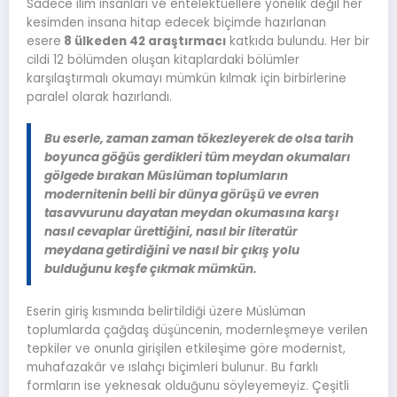
Sadece ilim insanları ve entelektüellere yönelik değil her
kesimden insana hitap edecek biçimde hazırlanan
esere
8 ülkeden 42 araştırmacı
katkıda bulundu. Her bir
cildi 12 bölümden oluşan kitaplardaki bölümler
karşılaştırmalı okumayı mümkün kılmak için birbirlerine
paralel olarak hazırlandı.
Bu eserle, zaman zaman tökezleyerek de olsa tarih
boyunca göğüs gerdikleri tüm meydan okumaları
gölgede bırakan Müslüman toplumların
modernitenin belli bir dünya görüşü ve evren
tasavvurunu dayatan meydan okumasına karşı
nasıl cevaplar ürettiğini, nasıl bir literatür
meydana getirdiğini ve nasıl bir çıkış yolu
bulduğunu keşfe çıkmak mümkün.
Eserin giriş kısmında belirtildiği üzere Müslüman
toplumlarda çağdaş düşüncenin, modernleşmeye verilen
tepkiler ve onunla girişilen etkileşime göre modernist,
muhafazakâr ve ıslahçı biçimleri bulunur. Bu farklı
formların ise yeknesak olduğunu söyleyemeyiz. Çeşitli